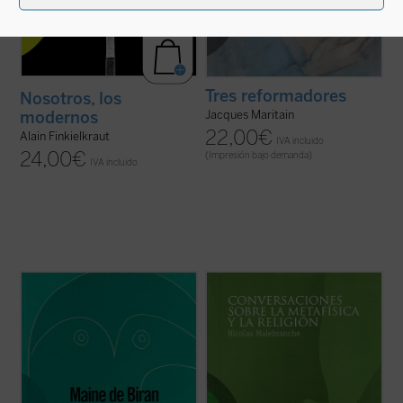
Tres reformadores
Nosotros, los
Jacques Maritain
modernos
22,00
€
Alain Finkielkraut
IVA incluido
24,00
€
(Impresión bajo demanda)
IVA incluido
«Si la causalidad no es más que una forma
El lector tiene entre sus manos la primera
de nuestro espíritu o si no tiene más valor
obra completa de Malebranche que se
que el de una categoría, entonces el mundo
publica en España. Publicada originalmente
de los seres, de las sustancias, no existe
en 1688,
Conversaciones sobre la
realmente en sí; o, lo que viene a ser lo
metafísica y la religión
constituye un
mismo, no tenemos ningún ...
(ver ficha)
resumen de sus principales doctrinas ...
(ver ficha)