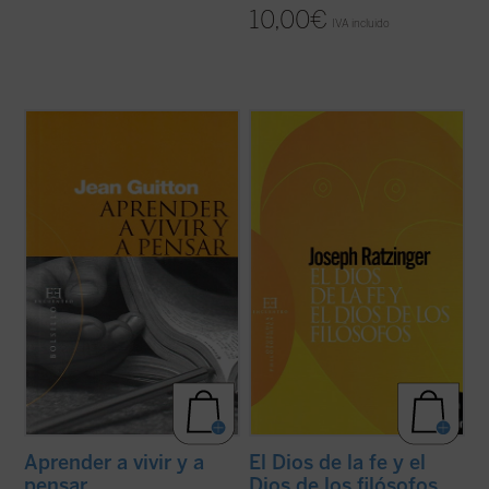
10,00
€
IVA incluido
«Los especialistas, si se quedan cada uno
«El conocimiento de que Dios es un Dios
en su valle, se aíslan, se ignora, se conocen
referido al mundo y al hombre, que opera
mal unos a otros. Pero si sube cada uno a
dentro de la historia, o, dicho más
su cima entonces perciben que habitan una
hondamente, el conocimiento de que Dios
misma tierra y que su trabajo está
es persona, y que sale al encuentro del tú,
emparentado. Nuestra época sufre por ...
este conocimiento exige sin duda un nuevo
(ver ficha)
...
(ver ficha)
Aprender a vivir y a
El Dios de la fe y el
pensar
Dios de los filósofos