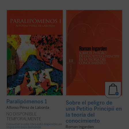
Cada día enfrentado a una página en
Desde antiguo un peligro acecha a la teoría
blanco, marcada sólo por un número.
del conocimiento. Si el problema
¿Puede un filósofo decir cosas a un público
fundamental de esta disciplina filosófica es
más amplio que el tan estrecho, mejor,
el «conocimiento» del conocimiento, ¿cómo
exiguo, que es el suyo, al albur de lo que va
llevar a cabo esta tarea sin suponer o
aconteciendo, al hilo de sus propias ...
(ver
utilizar aquello cuya esencia se ...
(ver
ficha)
ficha)
Paralipómenos 1
Sobre el peligro de
Alfonso Pérez de Laborda
una Petitio Principii en
NO DISPONIBLE
la teoría del
TEMPORALMENTE
conocimiento
Consultar si este libro está disponible en
Roman Ingarden
impresión bajo demanda