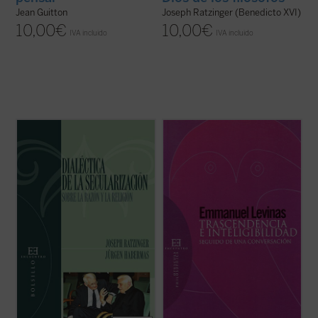
Jean Guitton
Joseph Ratzinger (Benedicto XVI)
10,00
€
10,00
€
IVA incluido
IVA incluido
El 19 de enero de 2004, en la Academia
«Este volumen recoge el texto de una
Católica de Baviera en Múnich, tuvo lugar
conferencia sobre la inteligibilidad de lo
un hecho insólito en el mundo actual: uno de
Trascendente, conferencia que pretende
los más importantes filósofos vivos, Jürgen
ser rigurosamente filosófica. Precede a la
Habermas, debatía en público con uno de
grabación de una conversación
los principales representantes ...
(ver ficha)
interconfesional que se toma totalmente en
serio el ...
(ver ficha)