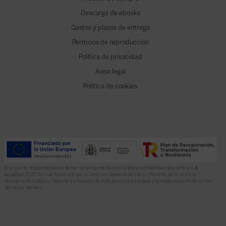
Descarga de ebooks
Gastos y plazos de entrega
Permisos de reproducción
Política de privacidad
Aviso legal
Política de cookies
El proyecto “Implementación de herramientas de Gestión Editorial en Ediciones Encuentro, S.A.
anualidad 2022” ha sido financiado por la Dirección General del Libro y Fomento de la Lectura,
Ministerio de Cultura y Deporte. La finalidad de este apoyo es contribuir a la modernización de pymes
del sector del libro.