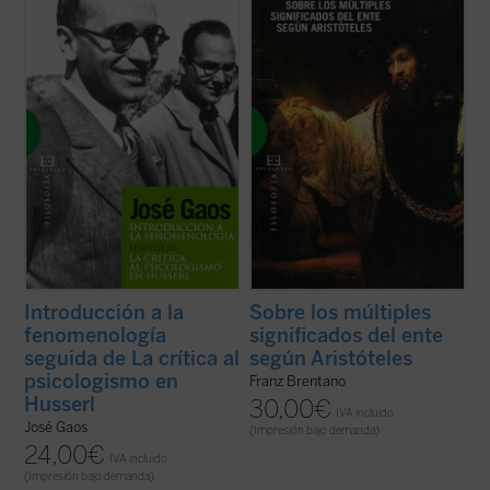
juventud de uno de los más fecundos
jovencísimo Franz Brentano de apenas 25
pensadores y traductores de filosofía al
años se doctoró
in absentia
por la
español del siglo XX. Estos dos ensayos no
Universidad de Tubinga, en 1862. La obra
son sólo monumentos documentales del
fue publicada ese mismo año en ...
(ver
momento ...
(ver ficha)
ficha)
Introducción a la
Sobre los múltiples
fenomenología
significados del ente
seguida de La crítica al
según Aristóteles
psicologismo en
Franz Brentano
Husserl
30,00
€
IVA incluido
José Gaos
(Impresión bajo demanda)
24,00
€
IVA incluido
(Impresión bajo demanda)