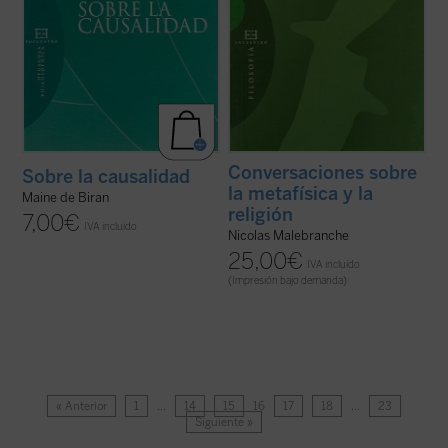
Conversaciones sobre
Sobre la causalidad
la metafísica y la
Maine de Biran
religión
7,00
€
IVA incluido
Nicolas Malebranche
25,00
€
IVA incluido
(Impresión bajo demanda)
« Anterior
1
…
14
15
16
17
18
…
23
Siguiente »