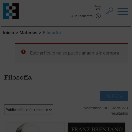
Saltar al contenido.
Club Encuentro
Inicio
>
Materias
>
Filosofía
Este artículo no se puede añadir a la compra
Filosofía
FILTROS
Mostrando 181 - 192 de 273
resultados
Este libro publicado como tal por primera
«Tiene el lector en sus manos una versión
vez en España, reúne dos escritos de
española de la disertación con la que un