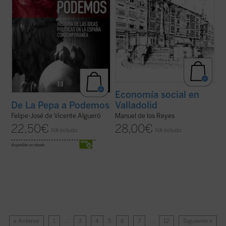
Economía social en
Valladolid
De La Pepa a Podemos
Manuel de los Reyes
Felipe-José de Vicente Algueró
28,00
€
22,50
€
IVA incluido
IVA incluido
disponible en ebook:
« Anterior
1
…
3
4
5
6
7
…
12
Siguiente »