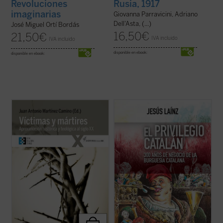
Revoluciones
Rusia, 1917
imaginarias
Giovanna Parravicini, Adriano
Dell'Asta, (...)
José Miguel Ortí Bordás
16,50
€
21,50
€
IVA incluido
IVA incluido
disponible en ebook:
disponible en ebook:
Una aportación relevante para una teología
La intransigencia de los industriales
actual del martirio e imprescindible para
catalanes ante las reivindicaciones
leer adecuadamente los signos de esos
autonomistas y librecambistas de los
tiempos y discernir el camino del futuro.
cubanos fue la chispa que prendió la guerra
Distintas iglesias cristianas están
independentista. Y, tras el 98, pasaron en
canonizando o reconociendo miles de ...
un instante del más exaltado patriotismo ...
(ver ficha)
(ver ficha)