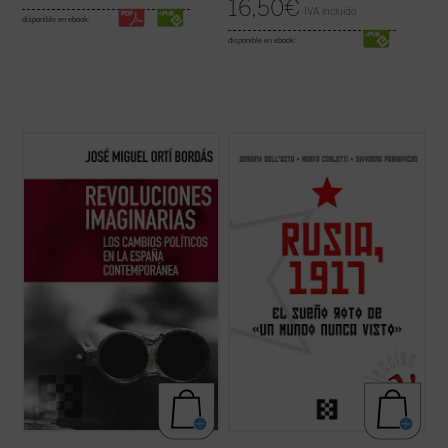
16,50
€
IVA incluido
disponible en ebook:
disponible en ebook:
Este ensayo evidencia la incapacidad
Cien años después de la Revolución de
revolucionaria de un país como el nuestro,
Octubre de 1917, el presente libro ofrece
inestable políticamente, pero conservador
una precisa y completa descripción de las
y refractario no solo a la revolución, sino
causas, los hechos y las consecuencias
incluso a las meras reformas. El autor
inmediatas de este acontecimiento, que en
incide en la condición tardígrada del ...
(ver
pocos años produjo un cambio ...
(ver ficha)
ficha)