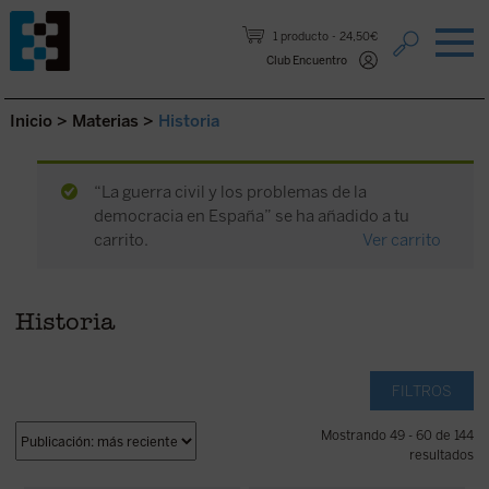
Saltar al contenido.
1 producto
24,50€
Club Encuentro
Inicio
>
Materias
>
Historia
“La guerra civil y los problemas de la
democracia en España” se ha añadido a tu
carrito.
Ver carrito
Historia
FILTROS
Mostrando 49 - 60 de 144
resultados