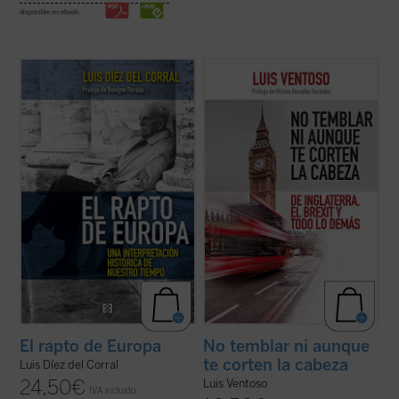
disponible en ebook:
El rapto de Europa
constituye uno de los
Luis Ventoso, columnista y director adjunto
más importantes proyectos de
de
ABC
y apasionado de lo inglés, ha
interpretación histórica sobre Europa
estudiado a los ingleses y a su país con una
elaborados en el siglo XX, además de un
mirada que mezcla ironía y conocimiento
lúcido diagnóstico profético de la
profundo. El resultado de su exploración
incertidumbre que se ha ido apoderando en
durante años de residencia ...
(ver ficha)
las ...
(ver ficha)
El rapto de Europa
No temblar ni aunque
te corten la cabeza
Luis Díez del Corral
24,50
€
Luis Ventoso
IVA incluido