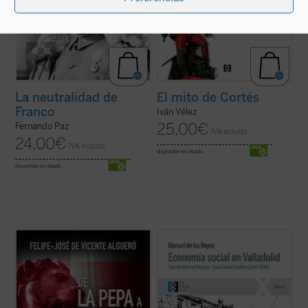
La neutralidad de
El mito de Cortés
Franco
Iván Vélez
25,00
€
Fernando Paz
IVA incluido
24,00
€
IVA incluido
disponible en ebook:
disponible en ebook:
Este libro recorre de una manera rigurosa,
La presente obra constituye, junto con
La
didáctica y asequible a un público amplio,
Casa Social Católica de Valladolid (1881-
las grandes ideas políticas que han
1946)
, una aportación singular y necesaria
configurado España desde las Cortes de
a la historia de la Iglesia y ciudad de
Cádiz hasta la actualidad, desde la
Valladolid del siglo XX y finales del XIX,
irrupción inicial del liberalismo hasta ...
(ver
permitiendo al lector caer ...
(ver ficha)
ficha)