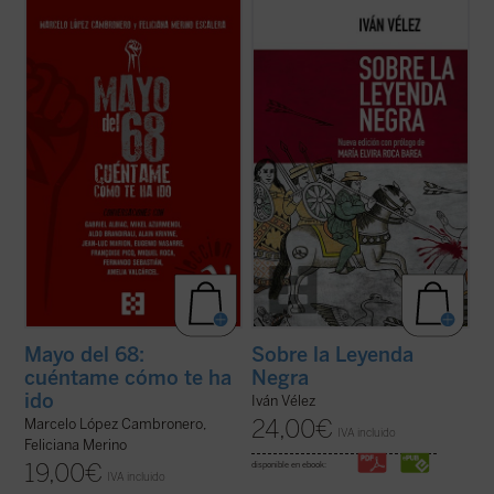
Este libro aborda, a partir de
Sobre la Leyenda Negra
trata de analizar,
conversaciones con relevantes
cuestión a cuestión, cada uno de los hitos y
personalidades españolas y europeas
temas que conforman no solo un género
(protagonistas todas ellas de aquellos
historiográfico erigido a partir de dicho
acontecimientos), diferentes aspectos
rótulo, sino ante todo un prisma a través
fundamentales de aquel frenético mes de
del cual se reconstruye ...
(ver ficha)
mayo, tales como la experiencia ...
(ver
ficha)
Mayo del 68:
Sobre la Leyenda
cuéntame cómo te ha
Negra
ido
Iván Vélez
24,00
€
Marcelo López Cambronero,
IVA incluido
Feliciana Merino
19,00
€
disponible en ebook:
IVA incluido