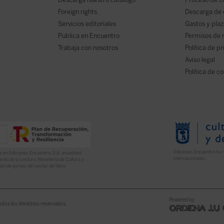
Foreign rights
Descarga de
Servicios editoriales
Gastos y plaz
Publica en Encuentro
Permisos de 
Trabaja con nosotros
Política de p
Aviso legal
Política de c
Ediciones Encuentro ha r
l en Ediciones Encuentro, S.A. anualidad
internacionales.
nto de la Lectura, Ministerio de Cultura y
ón de pymes del sector del libro.
Powered by
odos los derechos reservados.