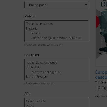
protag
...
(ver 
Materia
(Puede seleccionar varias: máx 4)
Colección
Europ
desc
Victoria
(Puede seleccionar varias)
19,0
Año
disponible