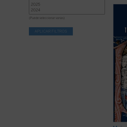
«¿Cómo
intele
(Puede seleccionar varias)
sus de
oportu
mujer 
ciudad
era la 