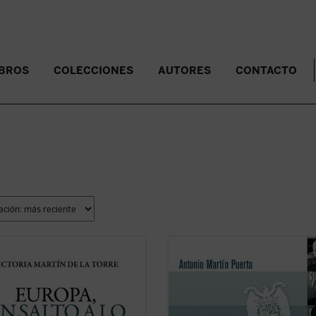
IBROS
COLECCIONES
AUTORES
CONTACTO
 con un ágil estilo periodístico, este
Concluida la guerra civil, la situació
 de no ficción recrea la década en
general de España era de graves
 tuvo lugar el nacimiento de las
carencias. Un nuevo régimen autori
dades Europeas (1948-1957), a
y confesional procedía a crear un 
 de algunos de los principales
que pretendió la completa modifica