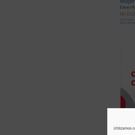
Mujer
Eileen P
NO DI
Consultar 
bajo dem
En la 
produj
revisi
histor
tarea 
desint
los ...
(
Utilizamos c