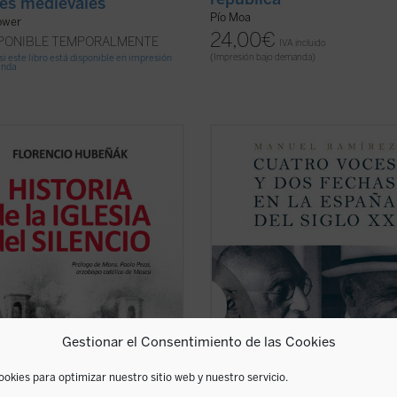
es medievales
Pío Moa
ower
24,00
€
SPONIBLE TEMPORALMENTE
IVA incluido
(Impresión bajo demanda)
si este libro está disponible en impresión
anda
última década de siglo pasado se
La Segunda República constituye e
o un importante proceso de
régimen político más analizado de
onismo histórico en el análisis de la
nuestra historia, entre otras razon
ia de los países comunistas. Esta
su trágico final en una guerra civil.
se vio motivada y favorecida por la
ser habitual la afirmación de una
egración de la URSS y el acceso a
República viviendo con dos frentes
ver ficha)
enemigos: los ...
(ver ficha)
Gestionar el Consentimiento de las Cookies
ookies para optimizar nuestro sitio web y nuestro servicio.