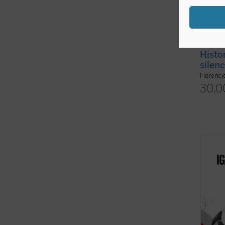
Histor
silenc
Florenc
30,0
Premio
de Inv
Santia
centen
Moncad
líder r
(ver f