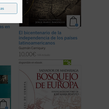
ias
as en
El bicentenario de la
independencia de los países
latinoamericanos
Guzmán Carriquiry
10,00
€
IVA incluido
disponible en ebook:
erdido
Salvador de Madariaga realiza un certero
análisis sobre la realidad europea que
sigue vigente en la actualidad y en el que
mira a Europa como la patria universal
a.
de la libertad y el humanismo, sin
 un
reduccionismos económicos....
(ver ficha)
an
ha)