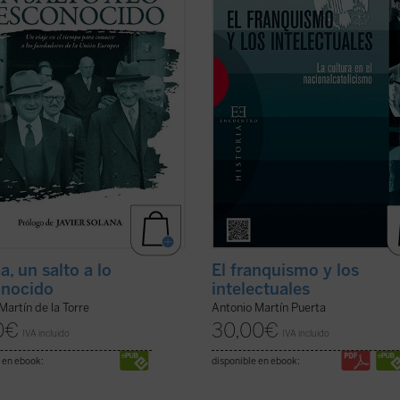
onistas de la construcción europea
de los datos previos a la guerra. El
ficha)
inicialmente no ...
(ver ficha)
a, un salto a lo
El franquismo y los
onocido
intelectuales
 Martín de la Torre
Antonio Martín Puerta
0
€
30,00
€
IVA incluido
IVA incluido
 en ebook:
disponible en ebook: