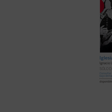
Igles
Ignacio 
SÓLO D
Consultar 
bajo dem
disponible