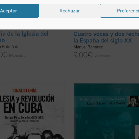
Aceptar
Rechazar
Preferenc
ia de la Iglesia del
Cuatro voces y dos fech
io
la España del siglo XX
io Hubeñak
Manuel Ramírez
0
€
9,00
€
IVA incluido
IVA incluido
 Internacional Ateneo Jovellanos
"La libertad asusta cuando se ha p
estigación Histórica 2010.
la costumbre de utilizarla"
Robert
Schuman.
go de Cuba, 26 de julio de 1953. Un
ar de hombres asalta el Cuartel
En los orígenes de la Unión Europe
a, segunda fortaleza del país. El
Robert Schuman y Jean Monnet
es
ebelde es un jovencísimo Fidel ...
libro sobre los personajes que le d
icha)
título (Robert Schuman y ...
(ver fic