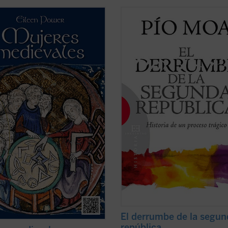
 eran vistas las mujeres por los
«Este libro aborda un período corto
ctuales medievales? ¿Cuáles eran
crucial, en la historia reciente de E
beres, estilo de vida y
los veintiún meses entre la derrota 
nidades sociales? ¿Cómo era la
insurrección izquierdista de octubr
trabajadora en el campo y la
34 y el alzamiento derechista de jul
? ¿Había mujeres artistas? ¿Cuál
1936. Debe recordarse que el PSOE 
educación ...
(ver ficha)
(ver ficha)
El derrumbe de la segu
república