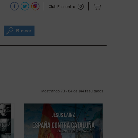
Club Encuentro
Buscar
Mostrando 73 - 84 de 144 resultados
n
No había pasado una semana de la
derrota de Cavite cuando
La Veu de
tario
Catalunya
afirmó que los catalanes
marco
«estamos clavados a una barca que hace
ción
agua; si queremos salvarnos hemos de