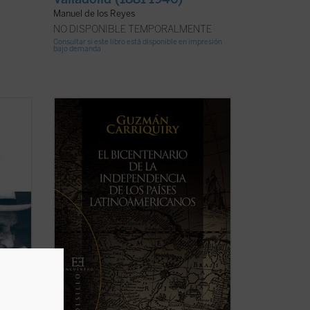
Manuel de los Reyes
NO DISPONIBLE TEMPORALMENTE
Consultar si este libro está disponible en impresión
bajo demanda
l
Prólogo de Jorge Mario Bergoglio.
Sobre la base de numerosas
es por
investigaciones y publicaciones
 Suele
historiográficas, este libro propone un
juicio sintético sobre los criterios
 de
fundamentales para afrontar las actuales
conmemoraciones y ...
(ver ficha)