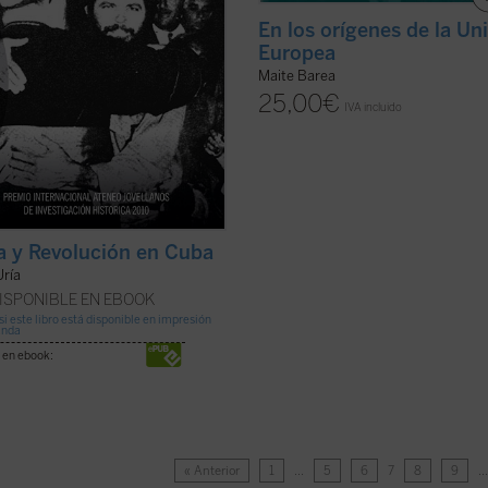
En los orígenes de la Un
Europea
Maite Barea
25,00
€
IVA incluido
ia y Revolución en Cuba
Uría
ISPONIBLE EN EBOOK
si este libro está disponible en impresión
anda
 en ebook:
« Anterior
1
…
5
6
7
8
9