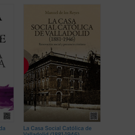
, pero
Este libro es una contribución a la historia
spaña:
del catolicismo social español, con una
de la
atención especial a la Compañía de Jesús
e del
desde algunos de sus protagonistas, los
io de
PP. Francisco de Sales Colina y Marcelino
...
de la Paz (etapa de los círculos ...
(ver
ficha)
nda
La Casa Social Católica de
Valladolid (1881-1946)