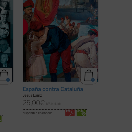
aflojar las ataduras».
Un siglo largo después, Oriol ...
(ver ficha)
España contra Cataluña
Jesús Laínz
25,00
€
IVA incluido
disponible en ebook: