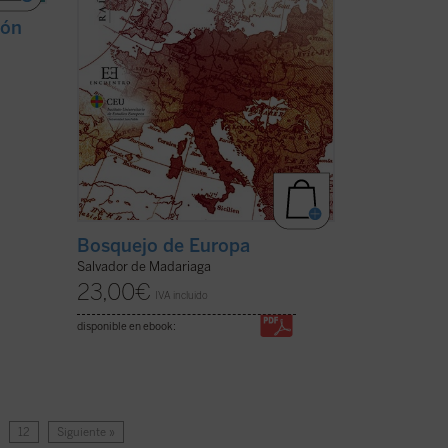
ión
Bosquejo de Europa
Salvador de Madariaga
23,00
€
IVA incluido
disponible en ebook:
…
12
Siguiente »