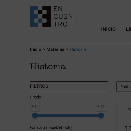
SALTAR AL CONTENIDO.
INICIO
L
Inicio
>
Materias
>
Historia
Historia
FILTROS
Precio
Escrito
9€
30€
relato
la que
Comuni
Formato (papel/ebook)
través