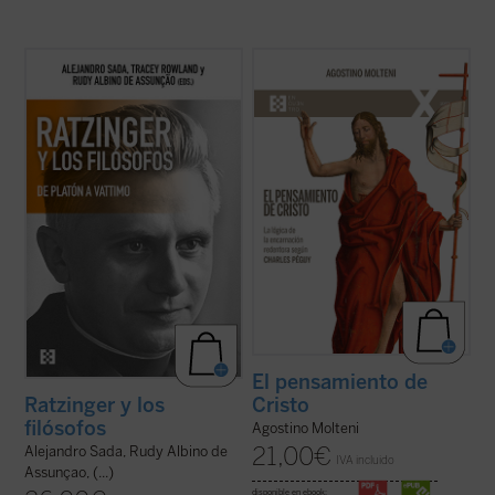
La conversación y el diálogo con filósofos
Hasta ahora los apreciables estudios
clásicos y contemporáneos es una de las
sobre la «teología» de Charles Péguy se
características más sobresalientes en el
han centrado solamente en algunos
pensamiento del papa teólogo. Una
aspectos específicos de la reflexión
compilación de los interlocutores más
cristiana, pero no han indagado sobre
relevantes y una visión de conjunto de ...
cómo el escritor supo reconocer el
(ver ficha)
pensamiento de ...
(ver ficha)
El pensamiento de
Cristo
Ratzinger y los
filósofos
Agostino Molteni
21,00
€
Alejandro Sada, Rudy Albino de
IVA incluido
Assunçao, (...)
disponible en ebook: