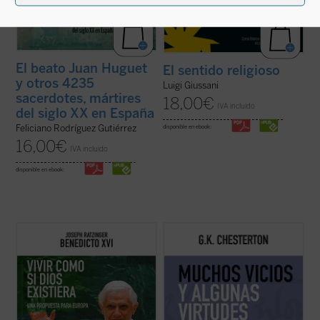
El beato Juan Huguet
El sentido religioso
y otros 4235
Luigi Giussani
sacerdotes, mártires
18,00
€
IVA incluido
del siglo XX en España
Feliciano Rodríguez Gutiérrez
disponible en ebook:
16,00
€
IVA incluido
disponible en ebook:
El propósito de este libro no es otro que
Presentamos el quinto volumen de la serie
hacer pensar
, tomando en serio lo que
en el que encontraremos nuevamente todo
aporta el anuncio cristiano y su riquísima
el ingenio, la rapidez, profundidad y buen
tradición intelectual. Reúne textos de
humor del autor inglés, cuyos textos de
Joseph Ratzinger/Benedicto XVI en torno a
1910 se nos presentan quizá más variados
un hilo conductor: su gran ...
(ver ficha)
y combativos que otros años aunque ...
(ver
ficha)