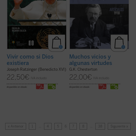
Vivir como si Dios
Muchos vicios y
existiera
algunas virtudes
Joseph Ratzinger (Benedicto XVI)
G.K. Chesterton
22,50
€
22,00
€
IVA incluido
IVA incluido
disponible en ebook:
disponible en ebook:
« Anterior
1
…
4
5
6
7
8
…
38
Siguiente »