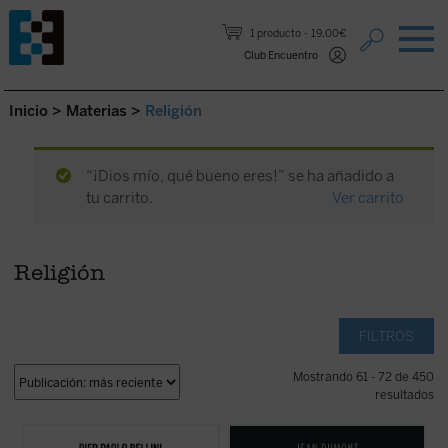
Saltar al contenido.
1 producto
19,00€
Club Encuentro
Inicio
>
Materias
>
Religión
“¡Dios mío, qué bueno eres!” se ha añadido a
tu carrito.
Ver carrito
Religión
FILTROS
Mostrando 61 - 72 de 450
resultados
Acompaña al profesor Pier Paolo Bellini en
Mencionando la Inquisición se condensa el