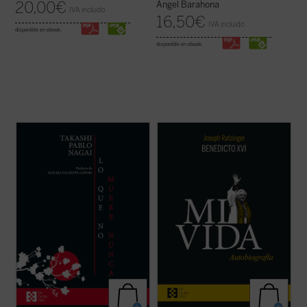
20,00
€
Ángel Barahona
IVA incluido
16,50
€
IVA incluido
disponible en ebook:
disponible en ebook:
Lo que no muere nunca
es la autobiografía
Al hilo de su historia personal, Ratzinger
de Takashi Nagai, en la que el autor recorre
repasa los problemas de la Iglesia
su vida, desde la infancia hasta el día de la
contemporánea, dando una visión plena de
explosión de la bomba atómica, captando
lucidez y abriendo su corazón al lector. La
los numerosos acontecimientos que se
incorporación de un texto a cargo de
desarrollan como la ...
(ver ficha)
Giuliano Vigini que reconstruye los años ...
(ver ficha)