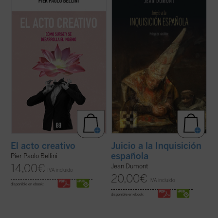
este recorrido fascinante a través de los
oscurantismo y la crueldad mayores que
aspectos psicológicos, históricos,
puedan concebirse. Jean Dumont, el gran
artísticos, sociológicos y filosóficos de la
hispanista, se propone en
Juicio a la
creatividad. ¿En qué consiste lo creativo?
Inquisición española
dar una oportunidad
¿Qué fomenta la creatividad? ...
(ver ficha)
de defensa a la acusada. El resultado ...
(ver
ficha)
Juicio a la Inquisición
El acto creativo
española
Pier Paolo Bellini
14,00
€
Jean Dumont
IVA incluido
20,00
€
IVA incluido
disponible en ebook:
disponible en ebook: