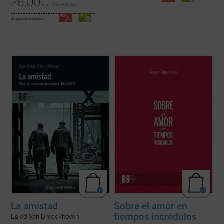
26,00
€
IVA incluido
disponible en ebook:
La amistad
contiene una amplia antología
Ángel Barahona ofrece una visión
de extractos editados e inéditos del diario
convincente de las profundas enseñanzas
al que el jesuita Van Broeckhoven confió
de la Biblia y de encíclicas como las de san
sus reflexiones. En él se disciernen
Juan Pablo II, Benedicto XVI y Francisco
elementos profundamente enraizados en la
sobre el amor humano y divino. Este libro
tradición de la Iglesia ...
(ver ficha)
explora estas y muchas otras cuestiones ...
(ver ficha)
La amistad
Sobre el amor en
tiempos incrédulos
Egied Van Broeckhoven