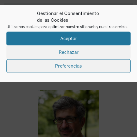
Gestionar el Consentimiento
¿Quieres recibir
de las Cookies
SUSCRIBIRME
nuestras novedades?
Utilizamos cookies para optimizar nuestro sitio web y nuestro servicio.
Aceptar
Rechazar
Preferencias
Autor del mes