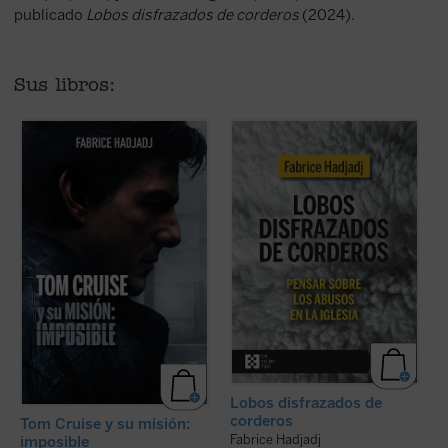
publicado
Lobos disfrazados de corderos
(2024).
Sus libros:
Hadjadj mira a Tom Cruise más allá del
Fabrice Hadjadj nos sumerge en las
cine. Cuando un actor se convierte en
raíces del mal, donde, según el Evangelio,
símbolo de una generación,
«los lobos se disfrazan de corderos».
inevitablemente refleja algo de su época.
Una denuncia de la mentira, la impostura
Por eso, al hablar de Tom, hablamos
y la credulidad. Un alegato a favor de la fe.
también de toda la humanidad. ...
(ver
Un ensayo ...
(ver ficha)
ficha)
Lobos disfrazados de
corderos
Tom Cruise y su misión:
Fabrice Hadjadj
imposible