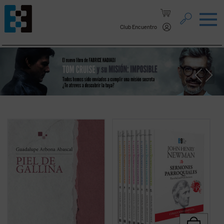
Saltar al contenido.
Club Encuentro
«Siento que la piel se me pone de gallina
En estos
Sermones parroquiales
, un
cuando tengo miedo, pero también me
clásico de la espiritualidad cristiana, se
sucede cuando me emociono y me
encuentran las semillas de todos los
estremezco. Me pasa ahora cuando de
grandes temas que el nuevo santo
repente caigo en la cuenta de que estoy
desarrollará durante su vida y obra. Este
viva y que hay alguien que sostiene mi
pack contiene la colección completa de 8
existencia». Tercera parte de un diario
libros con los
Sermones parroquiales
de
literario,
Piel de gallina
consolida el estilo
John Henry Newman publicados en su
íntimo de la autora en sus reflexiones
totalidad por Ediciones Encuentro....
(ver
sobre la belleza de estar vivos....
(ver ficha)
ficha)