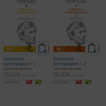
sorprender por la coherencia de su
Fuerza en la verdad de su mensaje, que es
trayectoria. En estos
Sermones
el mensaje de Dios; frescura en la palabra,
parroquiales
, un clásico de la espiritualidad
con un lenguaje cercano y familiar que se
cristiana que ha inspirado a todas las
aleja del empleado en sus estudios
generaciones de cristianos desde su
teológicos; y audacia para acercar al
predicación entre 1825 y 1833 hasta hoy, se
hombre a lo verdaderamente esencial del
encuentran ya las semillas de todos los ...
cristianismo.
(ver ficha)
En este segundo volumen de ...
(ver ficha)
Sermones
Sermones
parroquiales / 1
parroquiales / 2
John Henry Newman
John Henry Newman
25,00
€
25,00
€
IVA incluido
IVA incluido
disponible en ebook:
disponible en ebook: