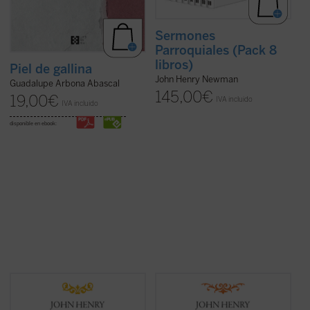
Sermones
Parroquiales (Pack 8
libros)
Piel de gallina
John Henry Newman
Guadalupe Arbona Abascal
145,00
€
19,00
€
IVA incluido
IVA incluido
disponible en ebook:
Desde su ordenación como pastor
En estos treinta y dos sermones, John
anglicano hasta su muerte como cardenal
Henry Newman vuelve a poner de
católico, la figura de Newman no deja de
manifiesto su fuerza, frescura y audacia.