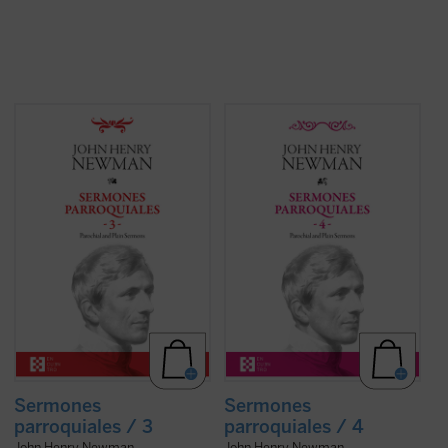
En este tercer volumen de la serie de los
Entre 1835 y 1838, periodo al que
Sermones parroquiales
se incluyen
pertenecen los sermones que
veinticinco sermones predicados en la
encontramos en este cuarto volumen de la
iglesia de Saint Mary's en Oxford. El genio
serie de los Sermones Parroquiales,
humano y cristiano de Newman, que ya era
Newman se halla en plena evolución desde
una autoridad no exenta de polémica en
el anglicanismo hacia el catolicismo. Su
Inglaterra, vuelve a brillar en ellos con toda
batalla contra el racionalismo liberal de los
lucidez. Con un conocimiento de la
protestantes, que considera corruptor de
Escritura poco común, el autor, todavía
la fe y ajeno al anglicanismo reformado que
anglicano, describe con ...
(ver ficha)
él promueve, tiene ya una formulación: la ...
(ver ficha)
Sermones
Sermones
parroquiales / 3
parroquiales / 4
John Henry Newman
John Henry Newman