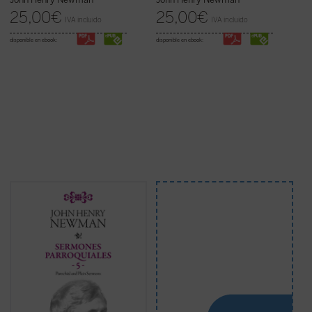
25,00
€
25,00
€
IVA incluido
IVA incluido
disponible en ebook:
disponible en ebook:
Los veinticuatro sermones de este quinto
volumen de los
Sermones parroquiales
fueron predicados en su mayoría en los
años 1838-1840. Este periodo coincide
plenamente con las primeras experiencias
que acabaron conduciendo a Newman a la
Iglesia católica. En efecto, el estudio de las
controversias de la Iglesia primitiva, en el
verano de 1839, le hicieron concebir, si bien
aún no aceptar ...
(ver ficha)