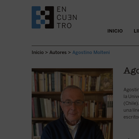
SALTAR AL CONTENIDO.
INICIO
L
Inicio
>
Autores
>
Agostino Molteni
Ago
Agostin
la Univ
(Chile)
una lín
escrito