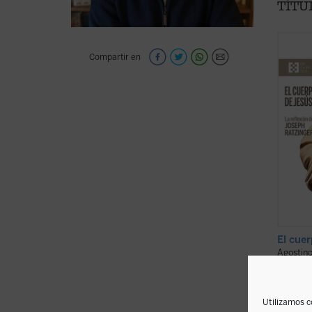
TÍTU
Este e
Compartir en
pregun
profund
Jesús 
nuestr
Ratzin
No com
fe ...
(ve
El cue
Agostino
21,0
disponible
Utilizamos c