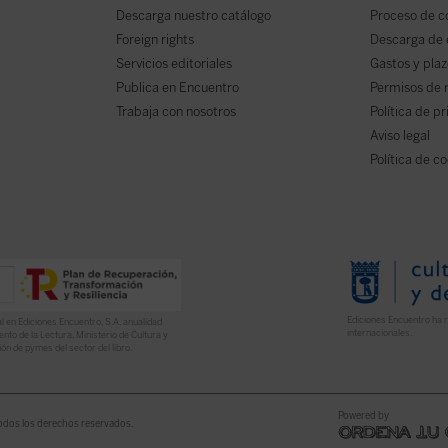
Descarga nuestro catálogo
Proceso de 
Foreign rights
Descarga de
Servicios editoriales
Gastos y plaz
Publica en Encuentro
Permisos de 
Trabaja con nosotros
Política de p
Aviso legal
Política de c
Ediciones Encuentro ha r
l en Ediciones Encuentro, S.A. anualidad
internacionales.
nto de la Lectura, Ministerio de Cultura y
ón de pymes del sector del libro.
Powered by
odos los derechos reservados.