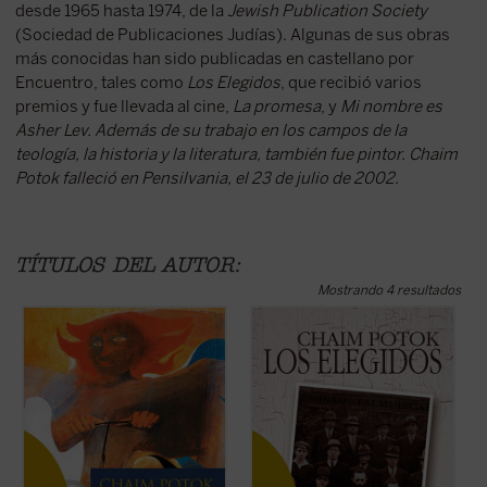
desde 1965 hasta 1974, de la
Jewish Publication Society
(Sociedad de Publicaciones Judías). Algunas de sus obras
más conocidas han sido publicadas en castellano por
Encuentro, tales como
Los Elegidos
, que recibió varios
premios y fue llevada al cine,
La promesa
, y
Mi nombre es
Asher Lev
. Además de su trabajo en los campos de la
teología, la historia y la literatura, también fue pintor. Chaim
Potok falleció en Pensilvania, el 23 de julio de 2002.
TÍTULOS DEL AUTOR:
Mostrando 4 resultados
Segunda y última entrega de la nunca
Esta novela es un clásico sobre la
A
terminada trilogía sobre Asher Lev.
extraña amistad entre dos chicos de
q
El niño protagonista de
Mi nombre es
Brooklyn alrededor de 1940. Reuven
p
Asher Lev
se ha convertido ya en un
Malter es un judío secularizado de padre
t
afamado pintor que vive con su mujer y
intelectual y sionista; Danny Saunders es
p
sus hijos en el ...
(ver ficha)
el brillante hijo y el ...
(ver ficha)
si
f