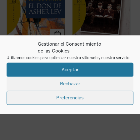
Gestionar el Consentimiento
Los elegidos
El don de Asher Lev
M
de las Cookies
Chaim Potok
Chaim Potok
C
Utilizamos cookies para optimizar nuestro sitio web y nuestro servicio.
22,00
€
28,00
€
IVA incluido
IVA incluido
(Impresión bajo demanda)
Aceptar
di
disponible en ebook:
Rechazar
Preferencias