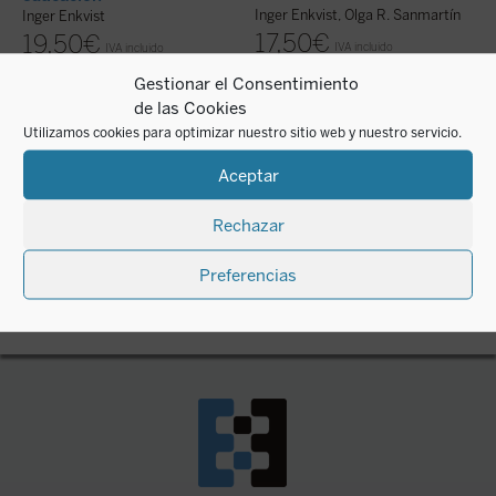
Inger Enkvist, Olga R. Sanmartín
I
Inger Enkvist
17,50
€
19,50
€
IVA incluido
IVA incluido
disponible en ebook:
di
disponible en ebook:
Gestionar el Consentimiento
de las Cookies
Utilizamos cookies para optimizar nuestro sitio web y nuestro servicio.
Aceptar
Rechazar
Preferencias