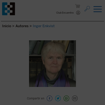
Saltar al contenido.
Club Encuentro
Inicio
>
Autores
>
Inger Enkvist
Compartir en