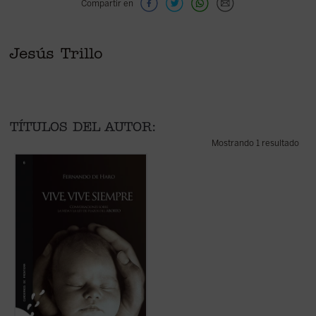
Compartir en
Jesús Trillo
TÍTULOS DEL AUTOR:
Mostrando 1 resultado
Este libro quiere ser una contribución
para recuperar la evidencia del valor de
la vida cuando se cambia la regulación del
aborto. Ni los más terribles horrores del
siglo XX fueron capaces de apagar en
muchos un amor ...
(ver ficha)