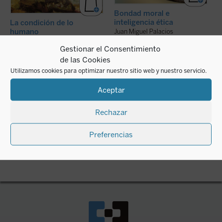
Bondad moral e
inteligencia ética
La condición de lo
humano
Juan Miguel Palacios
Juan Miguel Palacios
18,00
€
IVA incluido
Gestionar el Consentimiento
7,00
€
IVA incluido
de las Cookies
disponible en ebook:
disponible en ebook:
Utilizamos cookies para optimizar nuestro sitio web y nuestro servicio.
Aceptar
Rechazar
Preferencias