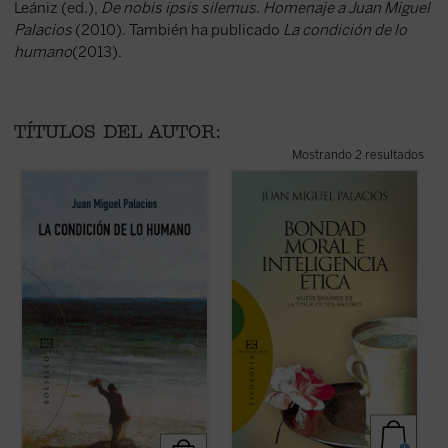
Leániz (ed.),
De nobis ipsis silemus. Homenaje a Juan Miguel
Palacios
(2010). También ha publicado
La condición de lo
humano
(2013).
TÍTULOS DEL AUTOR:
Mostrando 2 resultados
La condición de lo humano es la del ser
«En nuestros días la situación respecto
finito que, al tener experiencia de su
de los valores y la ética fundada en ellos
finitud, se asoma de algún modo a lo
resulta realmente sorprendente. Ya no se
infinito.
habla tan sólo de valores bursátiles.
Esta peculiar forma de finitud es la que se
Ahora también los pedagogos ensayan
vislumbra en las lecciones que forman ...
desde sus ...
(ver ficha)
(ver ficha)