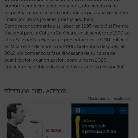
nombre ‘acontecimiento cristiano’», ofreciendo dicha
respuesta «como sincera contribución para una verdadera
liberación de los jóvenes y de los adultos».
Como reconocimiento a su labor, en 1995 recibió el Premio
Nacional para la Cultura Católica y, en diciembre de 1997, su
libro
El sentido religioso
fue presentado en la ONU. Falleció
en Milán el 22 de febrero de 2005. Siete años después, en
2012, dio comienzo la fase diocesana de su causa de
beatificación y canonización, concluida en 2026.
Encuentro ha publicado casi todas sus obras en español.
TÍTULOS DEL AUTOR:
Mostrando 55 resultados
En estas conferencias, la voz profética de
En este libro lúcido y provocador, Luigi
E
Luigi Giussani es capaz de señalar,
Giussani se adentra en la cuestión
d
incluso en ese momento histórico
decisiva del cristianismo: su pretensión
a
convulso entre 1969 y 1970, un camino
única e irreductible.
Los orígenes de la
j
de esperanza y verdad para el hombre
pretensión cristiana
no es un tratado ...
L
contemporáneo.
Un ...
(ver ficha)
(ver ficha)
in