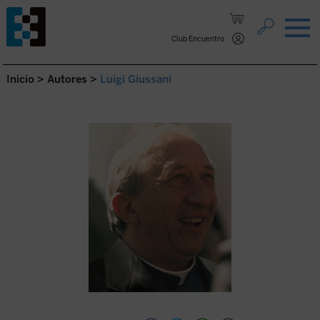
Saltar al contenido.
Club Encuentro
Inicio
>
Autores
>
Luigi Giussani