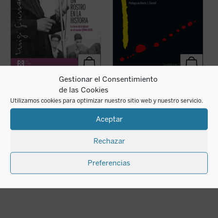
Gestionar el Consentimiento
E
Un rostro en la historia
Los orígenes de la
de las Cookies
l
pretensión cristiana
Luigi Giussani
L
Utilizamos cookies para optimizar nuestro sitio web y nuestro servicio.
Luigi Giussani
DISPONIBLE EN PREVENTA
18,00
€
18,00
€
IVA incluido
Aceptar
IVA incluido
di
disponible en ebook:
Rechazar
Preferencias