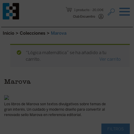
Saltar al contenido.
1 producto
20,00€
Club Encuentro
Inicio
>
Colecciones
>
Marova
“Lógica matemática” se ha añadido a tu
carrito.
Ver carrito
Marova
Los libros de Marova son textos divulgativos sobre temas de
gran interés. Un cuidado y moderno diseño para convertir al
renovado sello Marova en referencia editorial.
FILTROS