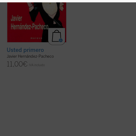
Usted primero
Javier Hernández-Pacheco
11,00
€
IVA incluido