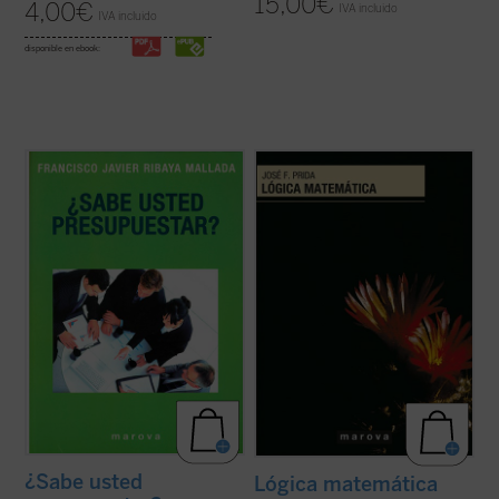
15,00
€
4,00
€
IVA incluido
IVA incluido
disponible en ebook:
Los fundamentos teóricos y prácticos del
En
Lógica matemática
, a partir de la
Presupuesto como herramienta de
especificación de las características de los
Planificación y Control, tuvieron su origen a
«lenguajes de primer orden» y de la
finales del siglo XVIII cuando se
definición de las nociones de «modelo» y
presentaba al Parlamento Británico los
«consecuencia» para las expresiones de
planes del gastos del reino y se daban
esos lenguajes, se exponen de ...
(ver ficha)
pautas sobre ...
(ver ficha)
¿Sabe usted
Lógica matemática