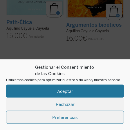
Path-Ética
Argumentos bioéticos
Aquilino Cayuela Cayuela
Aquilino Cayuela Cayuela
15,00
€
16,00
€
IVA incluido
IVA incluido
Gestionar el Consentimiento
de las Cookies
Utilizamos cookies para optimizar nuestro sitio web y nuestro servicio.
Desde Orígenes a Paco Umbral, pasando
por Rousseau, los intelectuales han
mostrado cierta tendencia a despreciar
Aceptar
ese modesto soporte de nuestra
convivencia que son las «buenas
maneras». Quizás porque suele no estar
Rechazar
teóricamente explicitado, y ...
(ver ficha)
Preferencias