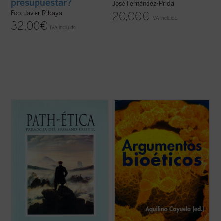
presupuestar?
José Fernández-Prida
Fco. Javier Ribaya
20,00
€
IVA incluido
32,00
€
IVA incluido
«Un humanismo que no tuviese en cuenta
«Los distintos tratamientos recogidos en
los sufrimientos, los pecados, la muerte,
este libro sobre aspectos actuales de la
que no los pusiera en el centro de su
visión
discusión bioética parten del
del mundo
, sería radicalmente incompleto,
inconformismo de los autores con
sería falso... La muchedumbre de los
respecto a la mentalidad más extendida en
humillados y ofendidos
se ...
(ver ficha)
nuestro momento, inconformismo
caracterizado por tomar en ...
(ver ficha)