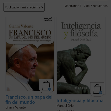
Mostrando 1 - 7 de 7 resultados
¿Quién es el Papa que viene «del fin del
Recuperar la inteligencia para la filosofía es
mundo»? El Arzobispo de Buenos Aires,
urgente para la filosofía y para la
jesuita, conocido en Argentina por su
inteligencia. Por ello, la principal motivación
sensibilidad pastoral, su estilo de vida
de este libro es tratar de reivindicar ---o al
sencillo, su atención hacia los pobres y las
menos preguntarnos por--- la auténtica
cuestiones sociales.
capacidad de la razón ...
(ver ficha)
El libro de ...
(ver ficha)
Francisco, un papa del
Inteligencia y filosofía
fin del mundo
Manuel Oriol
Gianni Valente