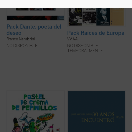
Pack Dante, poeta del
deseo
Pack Raíces de Europa
Franco Nembrini
VV.AA.
NO DISPONIBLE
NO DISPONIBLE
TEMPORALMENTE
Para primeros lectores apasionados por
DESCARGAR GRATUITAMENTE EL LIBRO
los cuentos con dibujos, Jolly Roger
EN PDF
Bradfield (1924, Minnesota) es un clásico
imprescindible. Uno de los pocos
Con ocasión de la edición de estas
ilustradores que también se precia de ser
pequeñas memorias, queremos agradecer
autor de grandes historias, comenzó su
el trabajo, el interés, la colaboración y la
carrera como ...
(ver ficha)
amistad de las muchas personas que han
contribuido, y siguen haciéndolo, a ...
(ver
ficha)