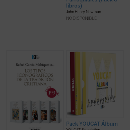
libros)
John Henry Newman
NO DISPONIBLE
Este pack incluye los cinco volúmenes,
...
(ver ficha)
publicados hasta ahora, de una ambiciosa
serie sobre iconografía cristiana universal,
organizada no por estilos artísticos y
épocas, sino por los distintos tipos
iconográficos de la tradición cristiana, ...
(ver ficha)
Pack YOUCAT Álbum
YOUCAT Foundation