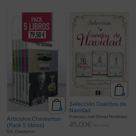
G.K. Chesterton fue uno de los escritores
Aprovechando el lanzamiento de
Tardes de
más importantes del siglo XX. Publicó una
Año Nuevo. Cuentos de Navidad III
,
extensa colección de libros, ensayos y
decidimos publicar esta cuidadosa
artículos, poemas, obras de teatro, novelas
selección a cargo de Francisco José
y cuentos que incluyen su famosa serie
Gómez, que incluye los tres volúmenes
sobre el padre Brown. Se consideraba, ...
editados hasta la fecha. Una oportunidad
(ver ficha)
única para ...
(ver ficha)
Selección Cuentos de
Navidad
Francisco José Gómez Fernández
Artículos Chesterton
45,00
€
(Pack 5 libros)
IVA incluido
G.K. Chesterton