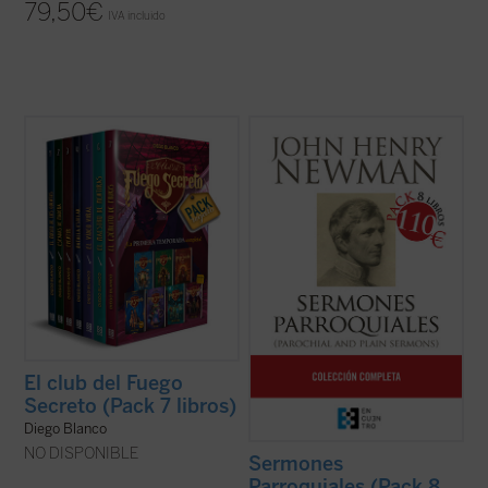
79,50
€
IVA incluido
En esta primera temporada de El club del
En estos Sermones parroquiales, todo un
Fuego Secreto conoceremos a David, un
clásico de la espiritualidad cristiana, se
chico inteligente y solitario, a su
encuentran las semillas de todos los
inseparable y miedoso amigo Óscar, a la
grandes temas que el nuevo santo
pequeña y valiente Paula, y a Dany, una
desarrollará durante su vida y obra. Este
misteriosa chica de ojos verdes que
pack contiene la colección completa de 8
esconde un ...
(ver ficha)
libros ...
(ver ficha)
El club del Fuego
Secreto (Pack 7 libros)
Diego Blanco
NO DISPONIBLE
Sermones
Parroquiales (Pack 8