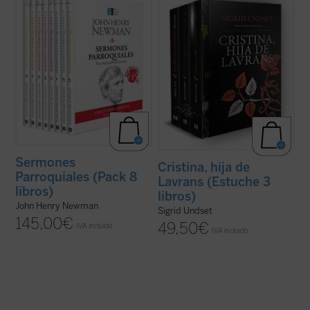
clásico de la espiritualidad cristiana, se
con la obra maestra de Sigrid Undset,
encuentran las semillas de todos los
considerada una de las mejores novelas
grandes temas que el nuevo santo
históricas del siglo XX.
Cristina, hija de
desarrollará durante su vida y obra. Este
Lavrans
cuenta la vida desde la niñez hasta
pack contiene la colección completa de 8
la muerte, de uno de los ...
(ver ficha)
libros ...
(ver ficha)
Sermones
Cristina, hija de
Parroquiales (Pack 8
Lavrans (Estuche 3
libros)
libros)
John Henry Newman
Sigrid Undset
145,00
€
49,50
€
IVA incluido
IVA incluido