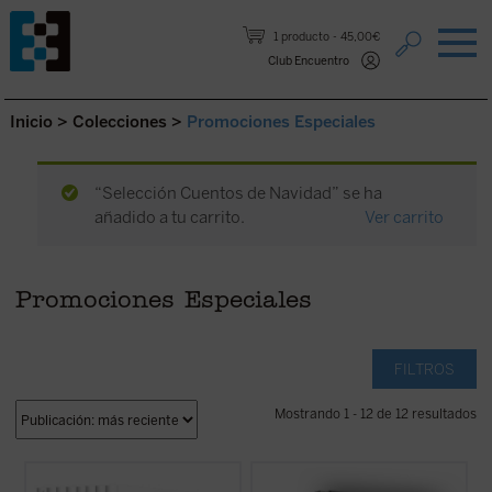
Saltar al contenido.
1 producto
45,00€
Club Encuentro
Inicio
>
Colecciones
>
Promociones Especiales
“Selección Cuentos de Navidad” se ha
añadido a tu carrito.
Ver carrito
Promociones Especiales
FILTROS
Mostrando 1 - 12 de 12 resultados
En estos
Sermones parroquiales
, un
Sumérgete en el corazón de la Edad Media