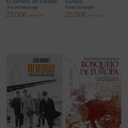
El camino de Europa
Europa
Otto de Habsburgo
Alcide De Gasperi
23,00
€
25,00
€
IVA incluido
IVA incluido
Las
Memorias
de Jean Monnet revelan la
Salvador de Madariaga realiza un certero
prodigiosa aventura de un hombre cuya
análisis sobre la realidad europea que
acción fue determinante en cada una de las
sigue vigente en la actualidad y en el que
grandes encrucijadas de la historia
mira a Europa como la patria universal de
contemporánea, especialmente en el
la libertad y el humanismo, sin
arranque de la construcción de una Europa
reduccionismos económicos....
(ver ficha)
...
(ver ficha)