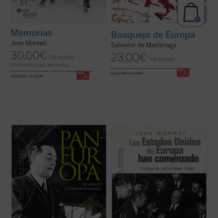
Memorias
Bosquejo de Europa
Jean Monnet
Salvador de Madariaga
30,00
€
23,00
€
IVA incluido
IVA incluido
(Impresión bajo demanda)
disponible en ebook:
disponible en ebook:
Prólogo de Otto de Habsburgo
Prólogo de Jaime Mayor Oreja.
A 50 años de la entrada en vigor del
Tras un primer llamamiento a la unidad de
Tratado de Roma y a 25 del Tratado de
Europa en Octubre de 1922, Coudenhove-
Maastricht, se publica por primera vez en
Kalergi propuso en 1923 el primer proyecto
español esta obra de uno de los fundadores
moderno de una Europa unida, expuesto en
de la Unión Europea, Jean Monet.
su libro
Pan-Europa
.
Los europeos ...
(ver ficha)
Esta obra ...
(ver ficha)