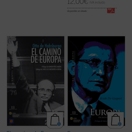
12,00
€
IVA incluido
disponible en ebook:
El Camino de Europa
recoge una selección
«Esta edición de los discursos europeístas
de artículos publicados por Otto de
de Alcide De Gasperi nos invita a
Habsburgo (1912-2011). A través de sus
reflexionar sobre su herencia política, en
textos el autor nos presenta su idea de
tantas ocasiones olvidada. Él inició y
Europa, planteando muchos de los grandes
recorrió en parte, junto con Schuman y
temas que afectan a la Unión Europea hoy.
Adenauer, un camino hacia la unidad que
...
(ver ficha)
aún ...
(ver ficha)