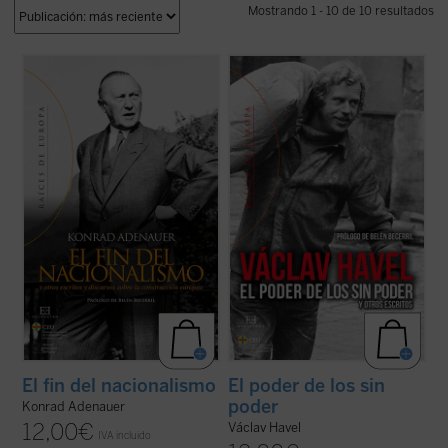
Mostrando 1 - 10 de 10 resultados
Junto con Jean Monnet, Robert Schuman o
El poder de los sin poder
es una de las
Alcide De Gasperi, el canciller alemán
obras más importantes de Václav Havel
Konrad Adenauer fue uno de los padres de
(1936-2011), un ensayo que constituyó un
Europa, verdadero protagonista del
verdadero grito de libertad en los años
proceso de integración puesto en marcha
setenta y que pronto se convertiría en un
tras la Segunda Guerra Mundial. Se
manifiesto de la disidencia en ...
(ver ficha)
recogen en esta ...
(ver ficha)
El fin del nacionalismo
El poder de los sin
poder
Konrad Adenauer
12,00
€
Václav Havel
IVA incluido