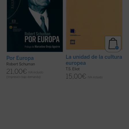
La unidad de la cultura
Por Europa
europea
Robert Schuman
T.S. Eliot
21,00
€
IVA incluido
15,00
€
(Impresión bajo demanda)
IVA incluido