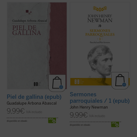
«Siento que la piel se me pone de gallina
Desde su ordenación como pastor
cuando tengo miedo, pero también me
anglicano hasta su muerte como cardenal
sucede cuando me emociono y me
católico, la figura de Newman no deja de
estremezco. Me pasa ahora cuando de
sorprender por la coherencia de su
repente caigo en la cuenta de que estoy
trayectoria. En estos
Sermones
viva y que hay alguien que sostiene mi
parroquiales
, un clásico de la espiritualidad
existencia». Tercera ...
(ver ficha)
cristiana que ...
(ver ficha)
Sermones
Piel de gallina (epub)
parroquiales / 1 (epub)
Guadalupe Arbona Abascal
John Henry Newman
9,99
€
IVA incluido
9,99
€
IVA incluido
disponible en ebook:
disponible en ebook: