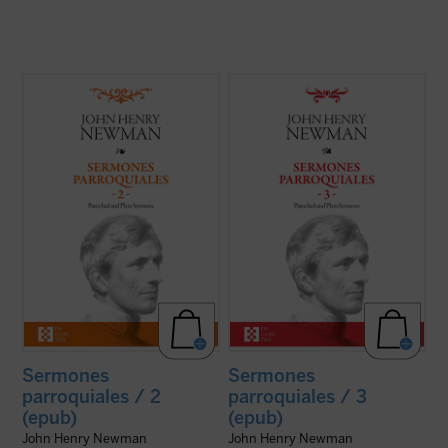
En estos treinta y dos sermones, John
En este tercer volumen de la serie de los
Henry Newman vuelve a poner de
Sermones parroquiales
se incluyen
manifiesto su fuerza, frescura y audacia.
veinticinco sermones predicados en la
Fuerza en la verdad de su mensaje, que es
iglesia de Saint Mary's en Oxford. El genio
el mensaje de Dios; frescura en la palabra,
humano y cristiano de Newman, que ya era
con un lenguaje cercano y familiar que se
una autoridad no exenta de polémica en ...
aleja del ...
(ver ficha)
(ver ficha)
Sermones
Sermones
parroquiales / 2
parroquiales / 3
(epub)
(epub)
John Henry Newman
John Henry Newman