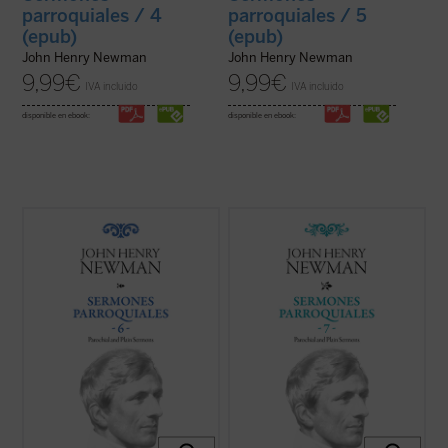
parroquiales / 4
parroquiales / 5
(epub)
(epub)
John Henry Newman
John Henry Newman
9,99
€
9,99
€
IVA incluido
IVA incluido
disponible en ebook:
disponible en ebook:
Los sermones de esta sexta entrega de los
En 1842, tras la aparición del sexto
Sermones Parroquiales
fueron predicados
volumen, Newman había dado por
a lo largo de seis años, entre 1836 y el
terminada la publicación de la serie de sus
decisivo 1841. La impresión es que
Sermones parroquiales
. En esos
Newman seleccionó con mucho equilibrio
momentos se hallaba inmerso en el
los veinticinco sermones de este volumen.
dramático proceso interior que culminaría
...
(ver ficha)
con su conversión ...
(ver ficha)