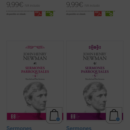
9,99
€
9,99
€
IVA incluido
IVA incluido
disponible en ebook:
disponible en ebook:
Entre 1835 y 1838, periodo al que
Los veinticuatro sermones de este quinto
pertenecen los sermones que
volumen de los
Sermones parroquiales
encontramos en este cuarto volumen de la
fueron predicados en su mayoría en los
serie de los Sermones Parroquiales,
años 1838-1840. Este periodo coincide
Newman se halla en plena evolución desde
plenamente con las primeras experiencias
el anglicanismo hacia el catolicismo. Su
que acabaron conduciendo a Newman a la
batalla contra el ...
(ver ficha)
...
(ver ficha)
Sermones
Sermones