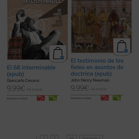
El testimonio de los
fieles en asuntos de
El 68 interminable
doctrina (epub)
(epub)
John Henry Newman
Giancarlo Cesana
9,99
€
9,99
€
IVA incluido
IVA incluido
disponible en ebook:
disponible en ebook:
1
2
3
…
44
Siguiente »