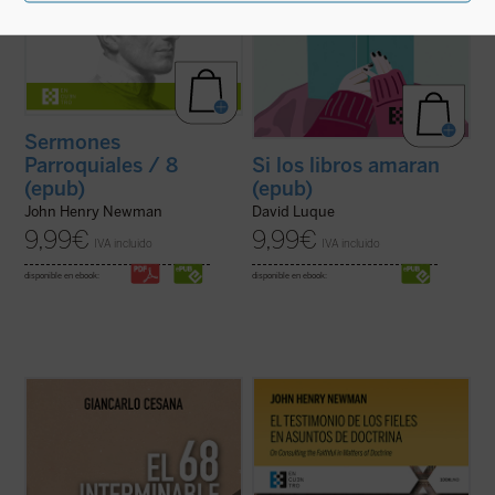
Sermones
Parroquiales / 8
Si los libros amaran
(epub)
(epub)
John Henry Newman
David Luque
9,99
€
9,99
€
IVA incluido
IVA incluido
disponible en ebook:
disponible en ebook:
Giancarlo Cesana afirma que vivimos un
El testimonio de los fieles en asuntos de
«68 interminable»: a partir de su
doctrina
es uno de los textos más
experiencia personal, juzga los
significativos de John Henry Newman en
acontecimientos de 1968 y la ruptura con
su etapa católica. Publicado en 1859 en la
la tradición, considerando también sus
revista
The Rambler
, aborda una cuestión
consecuencias sociales, políticas y
decisiva en la vida de la ...
(ver ficha)
morales, normalmente ...
(ver ficha)