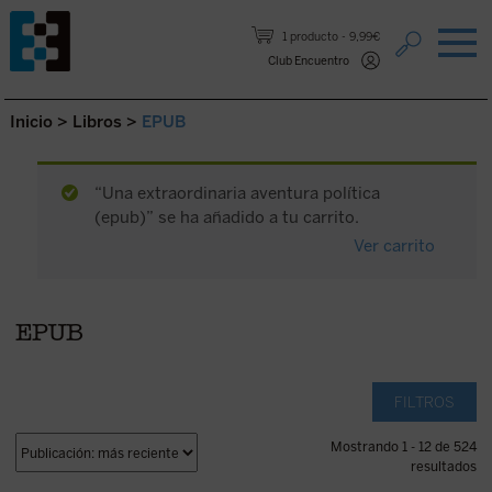
Saltar al contenido.
1 producto
9,99€
Club Encuentro
Inicio
>
Libros
>
EPUB
“Una extraordinaria aventura política
(epub)” se ha añadido a tu carrito.
Ver carrito
EPUB
FILTROS
Mostrando 1 - 12 de 524
resultados