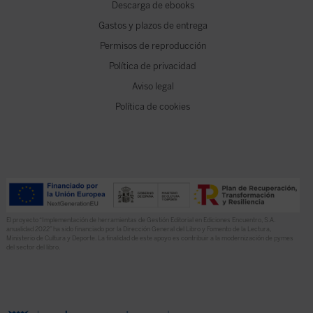
Descarga de ebooks
Gastos y plazos de entrega
Permisos de reproducción
Política de privacidad
Aviso legal
Política de cookies
El proyecto “Implementación de herramientas de Gestión Editorial en Ediciones Encuentro, S.A.
anualidad 2022” ha sido financiado por la Dirección General del Libro y Fomento de la Lectura,
Ministerio de Cultura y Deporte. La finalidad de este apoyo es contribuir a la modernización de pymes
del sector del libro.