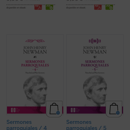
disponible en ebook:
disponible en ebook:
Entre 1835 y 1838, periodo al que
Los veinticuatro sermones de este quinto
pertenecen los sermones que
volumen de los
Sermones parroquiales
encontramos en este cuarto volumen de la
fueron predicados en su mayoría en los
serie de los Sermones Parroquiales,
años 1838-1840. Este periodo coincide
Newman se halla en plena evolución desde
plenamente con las primeras experiencias
el anglicanismo hacia el catolicismo. Su
que acabaron conduciendo a Newman a la
batalla contra el ...
(ver ficha)
...
(ver ficha)
Sermones
Sermones
parroquiales / 4
parroquiales / 5