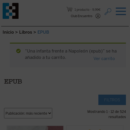
Saltar al contenido.
1 producto
9,99€
Club Encuentro
Inicio
>
Libros
>
EPUB
“Una infanta frente a Napoleón (epub)” se ha
añadido a tu carrito.
Ver carrito
EPUB
FILTROS
Mostrando 1 - 12 de 524
resultados