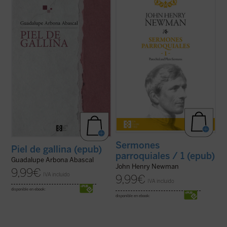
«Siento que la piel se me pone de gallina
Desde su ordenación como pastor
cuando tengo miedo, pero también me
anglicano hasta su muerte como cardenal
sucede cuando me emociono y me
católico, la figura de Newman no deja de
estremezco. Me pasa ahora cuando de
sorprender por la coherencia de su
repente caigo en la cuenta de que estoy
trayectoria. En estos
Sermones
viva y que hay alguien que sostiene mi
parroquiales
, un clásico de la espiritualidad
existencia». Tercera ...
(ver ficha)
cristiana que ...
(ver ficha)
Sermones
Piel de gallina (epub)
parroquiales / 1 (epub)
Guadalupe Arbona Abascal
John Henry Newman
9,99
€
IVA incluido
9,99
€
IVA incluido
disponible en ebook:
disponible en ebook: