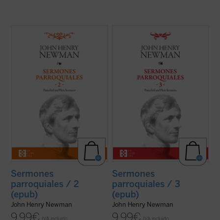
En estos treinta y dos sermones, John
En este tercer volumen de la serie de los
Henry Newman vuelve a poner de
Sermones parroquiales
se incluyen
manifiesto su fuerza, frescura y audacia.
veinticinco sermones predicados en la
Fuerza en la verdad de su mensaje, que es
iglesia de Saint Mary's en Oxford. El genio
el mensaje de Dios; frescura en la palabra,
humano y cristiano de Newman, que ya era
con un lenguaje cercano y familiar que se
una autoridad no exenta de polémica en ...
aleja del ...
(ver ficha)
(ver ficha)
Sermones
Sermones
parroquiales / 2
parroquiales / 3
(epub)
(epub)
John Henry Newman
John Henry Newman
9,99
€
9,99
€
IVA incluido
IVA incluido