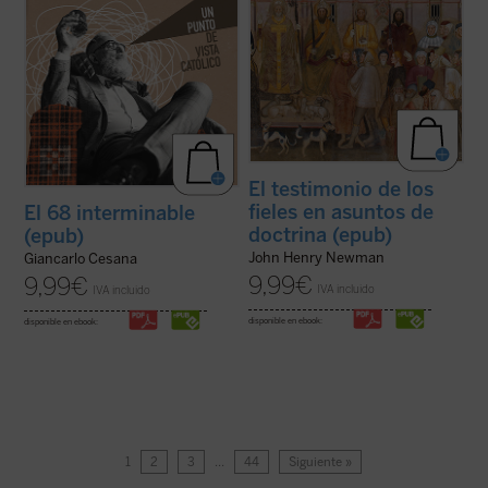
El testimonio de los
fieles en asuntos de
El 68 interminable
doctrina (epub)
(epub)
John Henry Newman
Giancarlo Cesana
9,99
€
9,99
€
IVA incluido
IVA incluido
disponible en ebook:
disponible en ebook:
1
2
3
…
44
Siguiente »