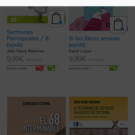
Sermones
Parroquiales / 8
Si los libros amaran
(epub)
(epub)
John Henry Newman
David Luque
9,99
€
9,99
€
IVA incluido
IVA incluido
disponible en ebook:
disponible en ebook:
Giancarlo Cesana afirma que vivimos un
El testimonio de los fieles en asuntos de
«68 interminable»: a partir de su
doctrina
es uno de los textos más
experiencia personal, juzga los
significativos de John Henry Newman en
acontecimientos de 1968 y la ruptura con
su etapa católica. Publicado en 1859 en la
la tradición, considerando también sus
revista
The Rambler
, aborda una cuestión
consecuencias sociales, políticas y
decisiva en la vida de la ...
(ver ficha)
morales, normalmente ...
(ver ficha)