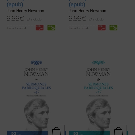
(epub)
(epub)
John Henry Newman
John Henry Newman
9,99
€
9,99
€
IVA incluido
IVA incluido
disponible en ebook:
disponible en ebook:
Los sermones de esta sexta entrega de los
En 1842, tras la aparición del sexto
Sermones Parroquiales
fueron predicados
volumen, Newman había dado por
a lo largo de seis años, entre 1836 y el
terminada la publicación de la serie de sus
decisivo 1841. La impresión es que
Sermones parroquiales
. En esos
Newman seleccionó con mucho equilibrio
momentos se hallaba inmerso en el
los veinticinco sermones de este volumen.
dramático proceso interior que culminaría
...
(ver ficha)
con su conversión ...
(ver ficha)