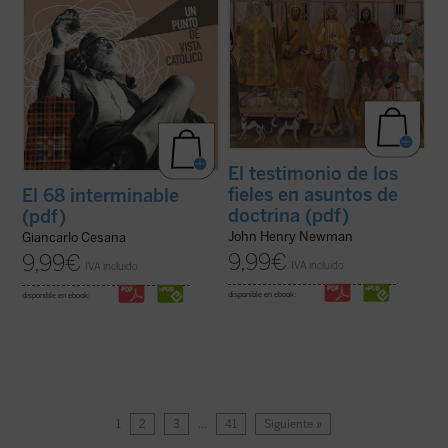
El testimonio de los
fieles en asuntos de
El 68 interminable
doctrina (pdf)
(pdf)
John Henry Newman
Giancarlo Cesana
9,99
€
9,99
€
IVA incluido
IVA incluido
disponible en ebook:
disponible en ebook:
1
2
3
…
41
Siguiente »