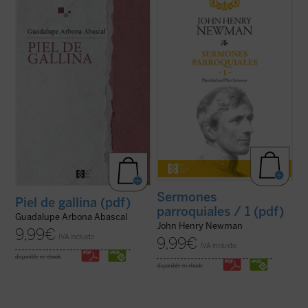
«Siento que la piel se me pone de gallina
Desde su ordenación como pastor
cuando tengo miedo, pero también me
anglicano hasta su muerte como cardenal
sucede cuando me emociono y me
católico, la figura de Newman no deja de
estremezco. Me pasa ahora cuando de
sorprender por la coherencia de su
repente caigo en la cuenta de que estoy
trayectoria. En estos
Sermones
viva y que hay alguien que sostiene mi
parroquiales
, un clásico de la espiritualidad
existencia». Tercera ...
(ver ficha)
cristiana que ...
(ver ficha)
Sermones
Piel de gallina (pdf)
parroquiales / 1 (pdf)
Guadalupe Arbona Abascal
John Henry Newman
9,99
€
IVA incluido
9,99
€
IVA incluido
disponible en ebook:
disponible en ebook: