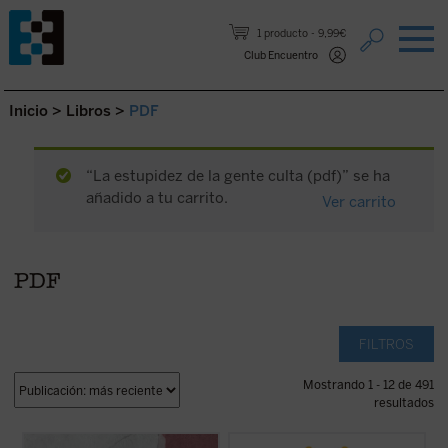
Saltar al contenido.
1 producto
9,99€
Club Encuentro
Inicio
>
Libros
>
PDF
“La estupidez de la gente culta (pdf)” se ha
añadido a tu carrito.
Ver carrito
PDF
FILTROS
Mostrando 1 - 12 de 491
resultados