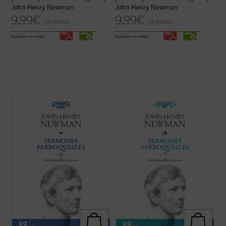
John Henry Newman
John Henry Newman
9,99
€
9,99
€
IVA incluido
IVA incluido
disponible en ebook:
disponible en ebook:
Los sermones de esta sexta entrega de los
En 1842, tras la aparición del sexto
Sermones Parroquiales
fueron predicados
volumen, Newman había dado por
a lo largo de seis años, entre 1836 y el
terminada la publicación de la serie de sus
decisivo 1841. La impresión es que
Sermones parroquiales
. En esos
Newman seleccionó con mucho equilibrio
momentos se hallaba inmerso en el
los veinticinco sermones de este volumen.
dramático proceso interior que culminaría
...
(ver ficha)
con su conversión ...
(ver ficha)