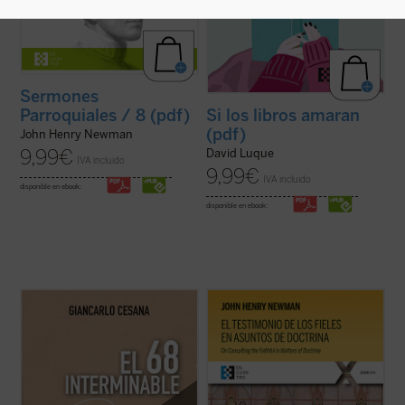
Sermones
Parroquiales / 8 (pdf)
Si los libros amaran
(pdf)
John Henry Newman
9,99
€
David Luque
IVA incluido
9,99
€
IVA incluido
disponible en ebook:
disponible en ebook:
Giancarlo Cesana afirma que vivimos un
El testimonio de los fieles en asuntos de
«68 interminable»: a partir de su
doctrina
es uno de los textos más
experiencia personal, juzga los
significativos de John Henry Newman en
acontecimientos de 1968 y la ruptura con
su etapa católica. Publicado en 1859 en la
la tradición, considerando también sus
revista
The Rambler
, aborda una cuestión
consecuencias sociales, políticas y
decisiva en la vida de la ...
(ver ficha)
morales, normalmente ...
(ver ficha)