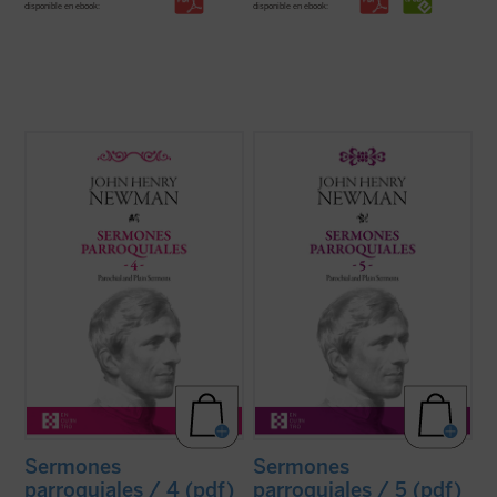
disponible en ebook:
disponible en ebook:
Entre 1835 y 1838, periodo al que
Los veinticuatro sermones de este quinto
pertenecen los sermones que
volumen de los
Sermones parroquiales
encontramos en este cuarto volumen de la
fueron predicados en su mayoría en los
serie de los Sermones Parroquiales,
años 1838-1840. Este periodo coincide
Newman se halla en plena evolución desde
plenamente con las primeras experiencias
el anglicanismo hacia el catolicismo. Su
que acabaron conduciendo a Newman a la
batalla contra el ...
(ver ficha)
...
(ver ficha)
Sermones
Sermones
parroquiales / 4 (pdf)
parroquiales / 5 (pdf)