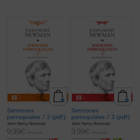
En estos treinta y dos sermones, John
En este tercer volumen de la serie de los
Henry Newman vuelve a poner de
Sermones parroquiales
se incluyen
manifiesto su fuerza, frescura y audacia.
veinticinco sermones predicados en la
Fuerza en la verdad de su mensaje, que es
iglesia de Saint Mary's en Oxford. El genio
el mensaje de Dios; frescura en la palabra,
humano y cristiano de Newman, que ya era
con un lenguaje cercano y familiar que se
una autoridad no exenta de polémica en ...
aleja del ...
(ver ficha)
(ver ficha)
Sermones
Sermones
parroquiales / 2 (pdf)
parroquiales / 3 (pdf)
John Henry Newman
John Henry Newman
9,99
€
9,99
€
IVA incluido
IVA incluido