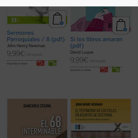
Sermones
Parroquiales / 8 (pdf)
Si los libros amaran
(pdf)
John Henry Newman
9,99
€
David Luque
IVA incluido
9,99
€
IVA incluido
disponible en ebook:
disponible en ebook:
Giancarlo Cesana afirma que vivimos un
El testimonio de los fieles en asuntos de
«68 interminable»: a partir de su
doctrina
es uno de los textos más
experiencia personal, juzga los
significativos de John Henry Newman en
acontecimientos de 1968 y la ruptura con
su etapa católica. Publicado en 1859 en la
la tradición, considerando también sus
revista
The Rambler
, aborda una cuestión
consecuencias sociales, políticas y
decisiva en la vida de la ...
(ver ficha)
morales, normalmente ...
(ver ficha)