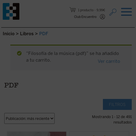
Saltar al contenido.
1 producto
9,99€
Club Encuentro
Inicio
>
Libros
>
PDF
“Filosofía de la música (pdf)” se ha añadido
a tu carrito.
Ver carrito
PDF
FILTROS
Mostrando 1 - 12 de 491
resultados