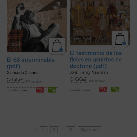
El testimonio de los
fieles en asuntos de
El 68 interminable
doctrina (pdf)
(pdf)
John Henry Newman
Giancarlo Cesana
9,99
€
9,99
€
IVA incluido
IVA incluido
disponible en ebook:
disponible en ebook:
1
2
3
…
41
Siguiente »