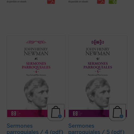
disponible en ebook:
disponible en ebook:
Entre 1835 y 1838, periodo al que
Los veinticuatro sermones de este quinto
pertenecen los sermones que
volumen de los
Sermones parroquiales
encontramos en este cuarto volumen de la
fueron predicados en su mayoría en los
serie de los Sermones Parroquiales,
años 1838-1840. Este periodo coincide
Newman se halla en plena evolución desde
plenamente con las primeras experiencias
el anglicanismo hacia el catolicismo. Su
que acabaron conduciendo a Newman a la
batalla contra el ...
(ver ficha)
...
(ver ficha)
Sermones
Sermones
parroquiales / 4 (pdf)
parroquiales / 5 (pdf)