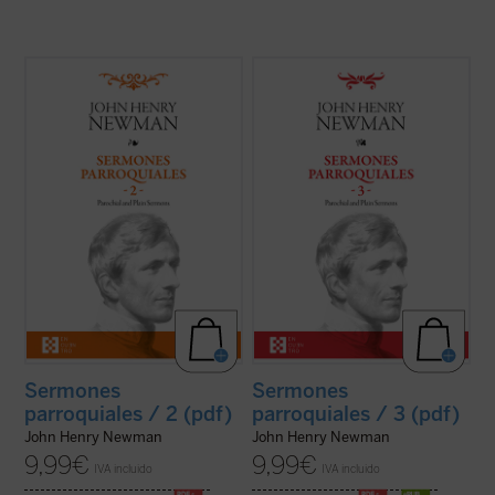
En estos treinta y dos sermones, John
En este tercer volumen de la serie de los
Henry Newman vuelve a poner de
Sermones parroquiales
se incluyen
manifiesto su fuerza, frescura y audacia.
veinticinco sermones predicados en la
Fuerza en la verdad de su mensaje, que es
iglesia de Saint Mary's en Oxford. El genio
el mensaje de Dios; frescura en la palabra,
humano y cristiano de Newman, que ya era
con un lenguaje cercano y familiar que se
una autoridad no exenta de polémica en ...
aleja del ...
(ver ficha)
(ver ficha)
Sermones
Sermones
parroquiales / 2 (pdf)
parroquiales / 3 (pdf)
John Henry Newman
John Henry Newman
9,99
€
9,99
€
IVA incluido
IVA incluido