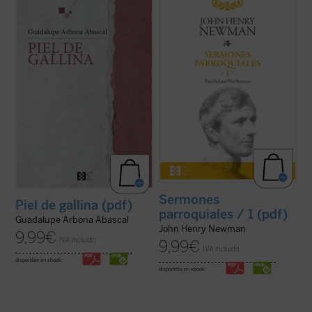
«Siento que la piel se me pone de gallina
Desde su ordenación como pastor
cuando tengo miedo, pero también me
anglicano hasta su muerte como cardenal
sucede cuando me emociono y me
católico, la figura de Newman no deja de
estremezco. Me pasa ahora cuando de
sorprender por la coherencia de su
repente caigo en la cuenta de que estoy
trayectoria. En estos
Sermones
viva y que hay alguien que sostiene mi
parroquiales
, un clásico de la espiritualidad
existencia». Tercera ...
(ver ficha)
cristiana que ...
(ver ficha)
Sermones
Piel de gallina (pdf)
parroquiales / 1 (pdf)
Guadalupe Arbona Abascal
John Henry Newman
9,99
€
IVA incluido
9,99
€
IVA incluido
disponible en ebook:
disponible en ebook: