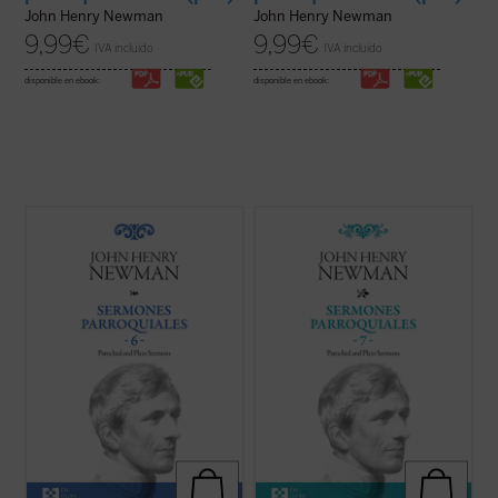
John Henry Newman
John Henry Newman
9,99
€
9,99
€
IVA incluido
IVA incluido
disponible en ebook:
disponible en ebook:
Los sermones de esta sexta entrega de los
En 1842, tras la aparición del sexto
Sermones Parroquiales
fueron predicados
volumen, Newman había dado por
a lo largo de seis años, entre 1836 y el
terminada la publicación de la serie de sus
decisivo 1841. La impresión es que
Sermones parroquiales
. En esos
Newman seleccionó con mucho equilibrio
momentos se hallaba inmerso en el
los veinticinco sermones de este volumen.
dramático proceso interior que culminaría
...
(ver ficha)
con su conversión ...
(ver ficha)