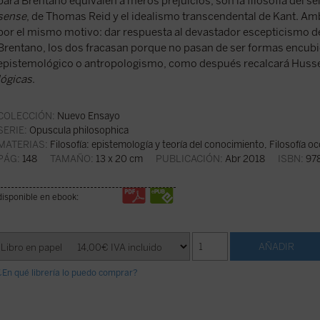
para Brentano equivalen a meros prejuicios, son la filosofía del 
sense
, de Thomas Reid y el idealismo transcendental de Kant. A
por el mismo motivo: dar respuesta al devastador escepticismo de
Brentano, los dos fracasan porque no pasan de ser formas encubi
epistemológico o antropologismo, como después recalcará Husse
lógicas
.
COLECCIÓN:
Nuevo Ensayo
SERIE:
Opuscula philosophica
MATERIAS:
Filosofía: epistemología y teoría del conocimiento
,
Filosofía o
PÁG:
148
TAMAÑO:
13 x 20 cm
PUBLICACIÓN:
Abr 2018
ISBN:
978
disponible en ebook:
¿En qué librería lo puedo comprar?