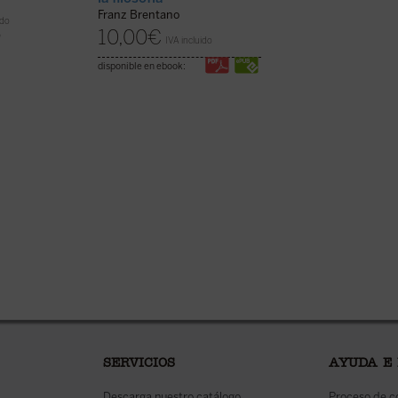
Sobre los múlti
Franz Brentano
significados de
ido
10,00
€
Aristóteles
)
IVA incluido
Franz Brentano
disponible en ebook:
30,00
€
IVA inc
(Impresión bajo demand
SERVICIOS
AYUDA E
Descarga nuestro catálogo
Proceso de 