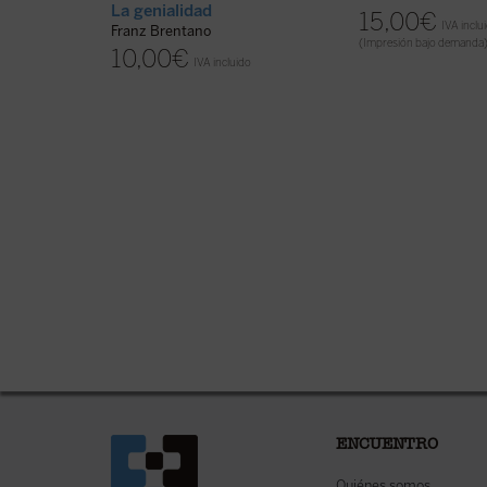
La genialidad
15,00
€
IVA inclu
Franz Brentano
(Impresión bajo demanda
10,00
€
IVA incluido
ENCUENTRO
Quiénes somos