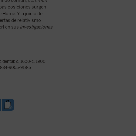
sentido común,
common
mbas posiciones surgen
 Hume. Y, a juicio de
ertas de relativismo
rl en sus
Investigaciones
ccidental: c. 1600-c. 1900
-84-9055-918-5