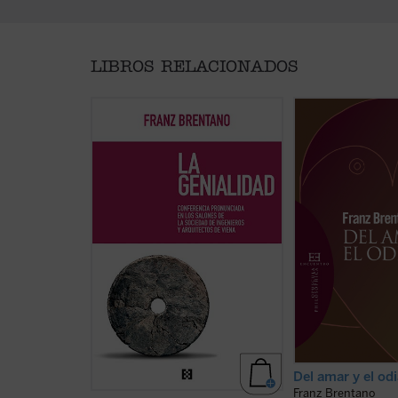
LIBROS RELACIONADOS
En este opúsculo dedicado a la
El título de este o
estética, Brentano parte de sus
Amar y el Odiar
, a
puntos de vista sobre
autor, sirviéndose
antropología y teoría del
para nombrarla de 
conocimiento para investigar el
«emociones», «fe
elemento distintivo de un ser
interés» o «fenóm
humano genial. Aquello que
considera como una
convierte una obra de arte en una
clases fundamental
obra maestra, la genialidad, ¿está
fenómenos psíquico
originado por una fuerza
distingue ...
(ver fic
sobrehumana, una ...
(ver ficha)
Del amar y el odi
Franz Brentano