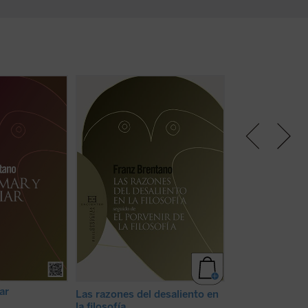
púsculo,
Del
«Es innegable que la filosofía no
«Tiene el lector 
lude a la que su
goza de gran confianza.
versión española 
 indistintamente
Generalmente se considera el fin
con la que un jov
la expresión de
que ella acaricia, o bien como una
Brentano de apen
nómenos de
imagen velada, a través de cuya
doctoró
in absent
enos de amor»,
envoltura no puede penetrar la
Universidad de Tu
 de las tres
mirada de ningún mortal, o bien
La obra fue publ
es de los
como una madeja de hilos tan
año en Friburgo, 
s. Brentano la
enmarañados, que no hay mano
entonces haya co
ha)
humana capaz de desenredarla.
edición alemana, a
[...] ...
(ver ficha)
ar
Las razones del desaliento en
la filosofía