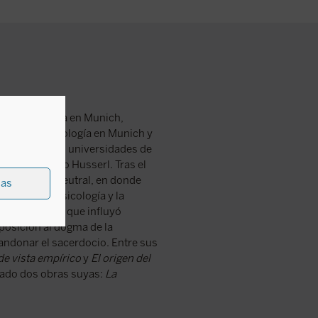
udió filosofía en Munich,
ió también teología en Munich y
losofía en las universidades de
f, Meinong o Husserl. Tras el
 en la Suiza neutral, en donde
ias
totélica, la psicología y la
quicos, tesis que influyó
posición al dogma de la
abandonar el sacerdocio. Entre sus
de vista empírico
y
El origen del
cado dos obras suyas:
La