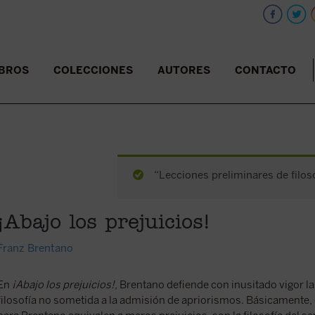
IBROS
COLECCIONES
AUTORES
CONTACTO
“Lecciones preliminares de filoso
¡Abajo los prejuicios!
Franz Brentano
En
¡Abajo los prejuicios!
, Brentano defiende con inusitado vigor la
filosofía no sometida a la admisión de apriorismos. Básicamente,