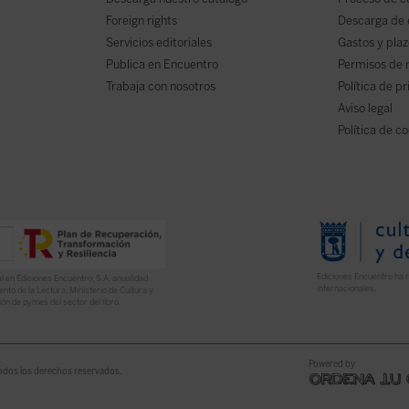
Foreign rights
Descarga de
Servicios editoriales
Gastos y plaz
Publica en Encuentro
Permisos de 
Trabaja con nosotros
Política de p
Aviso legal
Política de c
Ediciones Encuentro ha r
l en Ediciones Encuentro, S.A. anualidad
internacionales.
nto de la Lectura, Ministerio de Cultura y
ón de pymes del sector del libro.
Powered by
odos los derechos reservados.