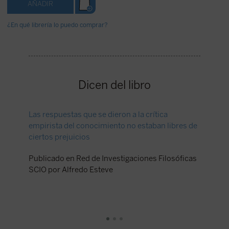
¿En qué librería lo puedo comprar?
Dicen del libro
Las respuestas que se dieron a la crítica
Una obr
empirista del conocimiento no estaban libres de
Brentan
ciertos prejuicios
Publica
Publicado en Red de Investigaciones Filosóficas
SCIO por Alfredo Esteve