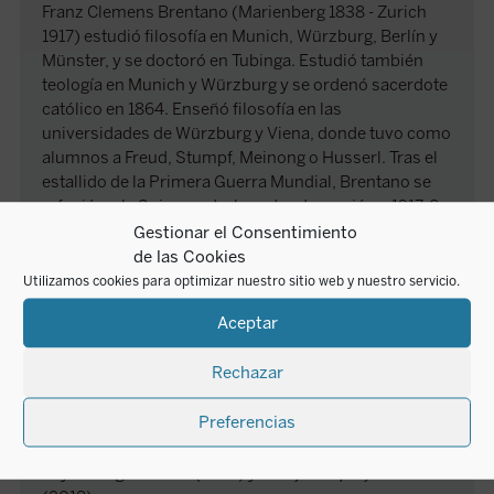
Franz Clemens Brentano (Marienberg 1838 - Zurich
1917) estudió filosofía en Munich, Würzburg, Berlín y
Münster, y se doctoró en Tubinga. Estudió también
teología en Munich y Würzburg y se ordenó sacerdote
católico en 1864. Enseñó filosofía en las
universidades de Würzburg y Viena, donde tuvo como
alumnos a Freud, Stumpf, Meinong o Husserl. Tras el
estallido de la Primera Guerra Mundial, Brentano se
refugió en la Suiza neutral, en donde murió en 1917. Se
interesó especialmente por la filosofía aristotélica, la
Gestionar el Consentimiento
psicología y la ontología. Defendió la intencionalidad
de las Cookies
de los fenómenos psíquicos, tesis que influyó
Utilizamos cookies para optimizar nuestro sitio web y nuestro servicio.
definitivamente en el nacimiento de la fenomenología.
Aceptar
Su oposición al dogma de la infalibilidad papal le fue
alejando de la Iglesia, llegando a abandonar el
Rechazar
sacerdocio. Entre sus obras principales se
encuentran
Psicología desde el punto de vista
Preferencias
empírico
y
El origen del conocimiento moral
. En
Ediciones Encuentro se han publicado dos obras
suyas:
La genialidad
(2016) y
¡Abajo los prejuicios!