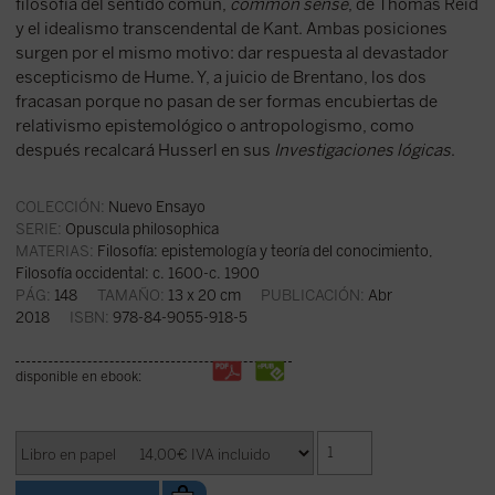
filosofía del sentido común,
common sense
, de Thomas Reid
y el idealismo transcendental de Kant. Ambas posiciones
surgen por el mismo motivo: dar respuesta al devastador
escepticismo de Hume. Y, a juicio de Brentano, los dos
fracasan porque no pasan de ser formas encubiertas de
relativismo epistemológico o antropologismo, como
después recalcará Husserl en sus
Investigaciones lógicas
.
COLECCIÓN:
Nuevo Ensayo
SERIE:
Opuscula philosophica
MATERIAS:
Filosofía: epistemología y teoría del conocimiento
,
Filosofía occidental: c. 1600-c. 1900
PÁG:
148
TAMAÑO:
13 x 20 cm
PUBLICACIÓN:
Abr
2018
ISBN:
978-84-9055-918-5
disponible en ebook: