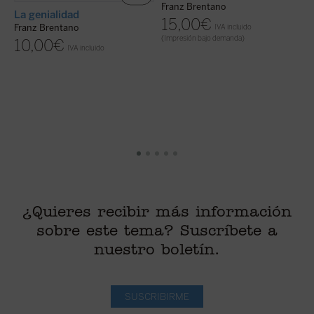
Franz Brentano
e
La genialidad
15,00
€
F
IVA incluido
Franz Brentano
(Impresión bajo demanda)
10,00
€
IVA incluido
di
¿Quieres recibir más información
sobre este tema? Suscríbete a
nuestro boletín.
SUSCRIBIRME