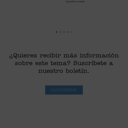
disponible en ebook:
di
¿Quieres recibir más información
sobre este tema? Suscríbete a
nuestro boletín.
SUSCRIBIRME