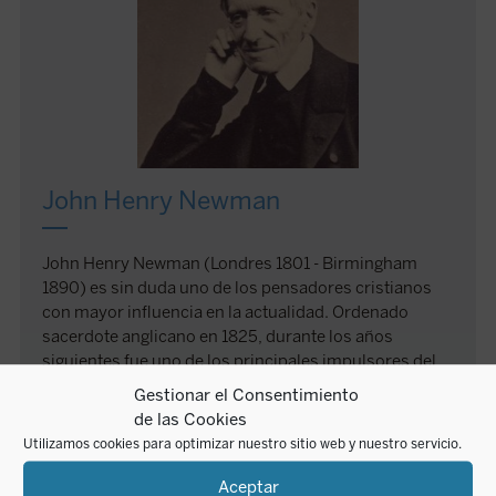
John Henry Newman
John Henry Newman (Londres 1801 - Birmingham
1890) es sin duda uno de los pensadores cristianos
con mayor influencia en la actualidad. Ordenado
sacerdote anglicano en 1825, durante los años
siguientes fue uno de los principales impulsores del
Movimiento de Oxford, cuya aspiración principal era
Gestionar el Consentimiento
que la Iglesia de Inglaterra volviera a sus raíces
de las Cookies
católicas. Tras un largo proceso, sus estudios sobre
Utilizamos cookies para optimizar nuestro sitio web y nuestro servicio.
los Padres de la Iglesia le acaban llevando a
convertirse al catolicismo en 1845, siendo ordenado
Aceptar