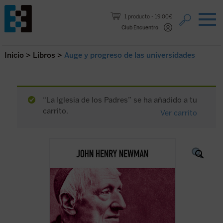
Saltar al contenido.
1 producto
19,00€
Club Encuentro
Inicio
>
Libros
>
Auge y progreso de las universidades
“La Iglesia de los Padres” se ha añadido a tu
carrito.
Ver carrito