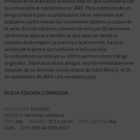
inmerso en el dramático proceso interior que culminaría con
su conversión al catolicismo en 1845. Pero a petición de un
amigo preparó para su publicación otros sermones que
acabaron conformando los volúmenes séptimo y octavo de
la serie. En este séptimo volumen se incluyen 18 sermones
de diversas épocas y temáticas que abarcan desde el
rechazo de la religión, la avaricia o la economía, hasta la
unidad de la Iglesia, la crucifixión o la Eucaristía.
En esta edición se incluye su último sermón como clérigo
anglicano,
Separarse de los amigos
, escrito inmediatamente
después de su dimisión como vicario de Saint Mary's, el 25
de septiembre de 1843: una verdadera joya.
NUEVA EDICIÓN CORREGIDA.
COLECCIÓN:
100xUNO
MATERIA:
Sermones cristianos
PÁG:
242
TAMAÑO:
15,5 x 22 cm
PUBLICACIÓN:
May
2026
ISBN:
978-84-1339-283-7