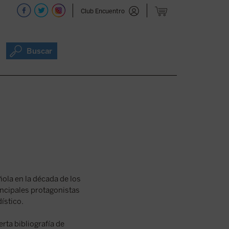
Club Encuentro
Buscar
ñola en la década de los
rincipales protagonistas
dístico.
rta bibliografía de