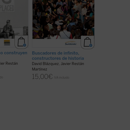
ntroMadrid'10
Si
independientemente de su
posiciones sobre l
nstruyen ¿cómo
tradición, ideología y creencias,
Estado, el papel d
profundizar, a
toman en serio sus propias
la libertad de ...
(v
exigencias humanas.
(ver ficha)
no construyen
Buscadores de infinito,
constructores de historia
ier Restán
David Blázquez, Javier Restán
¿Qué hacemos 
Martínez
para la ciudada
15,00
€
Benigno Blanco, 
ido
IVA incluido
Carrón, (...)
10,00
€
IVA inc
disponible en ebook: