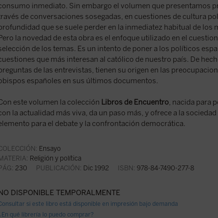
consumo inmediato. Sin embargo el volumen que presentamos pr
través de conversaciones sosegadas, en cuestiones de cultura pol
profundidad que se suele perder en la inmediatez habitual de lo
Pero la novedad de esta obra es el enfoque utilizado en el cuestion
selección de los temas. Es un intento de poner a los políticos espa
cuestiones que más interesan al católico de nuestro país. De hec
preguntas de las entrevistas, tienen su origen en las preocupacio
obispos españoles en sus últimos documentos.
Con este volumen la colección
Libros de Encuentro
, nacida para p
con la actualidad más viva, da un paso más, y ofrece a la socieda
elemento para el debate y la confrontación democrática.
COLECCIÓN:
Ensayo
MATERIA:
Religión y política
PÁG:
230
PUBLICACIÓN:
Dic 1992
ISBN:
978-84-7490-277-8
NO DISPONIBLE TEMPORALMENTE
Consultar si este libro está disponible en impresión bajo demanda
¿En qué librería lo puedo comprar?