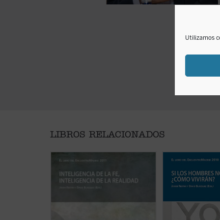
Utilizamos c
LIBROS RELACIONADOS
El EncuentroMadrid se ha
El EncuentroMadrid
convertido a lo largo de los años,
convirtiendo a lo l
desde la singularidad de la
desde la singularid
experiencia cristiana, en ámbito
experiencia cristia
de encuentro entre hombres y
de encuentro entr
mujeres apasionados por la
mujeres apasionad
realidad.
realidad.