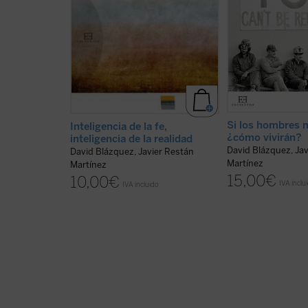
Con la elección del lema
El lema del Encue
«Inteligencia de la fe, inteligencia
los hombres no co
de la realidad», extraído de un
vivirán?
, permitió 
discurso de Benedicto XVI, ...
(ver
través ...
(ver ficha)
ficha)
Si los hombres 
Inteligencia de la fe,
¿cómo vivirán?
inteligencia de la realidad
David Blázquez, Jav
David Blázquez, Javier Restán
Martínez
Martínez
15,00
€
10,00
€
IVA inclu
IVA incluido