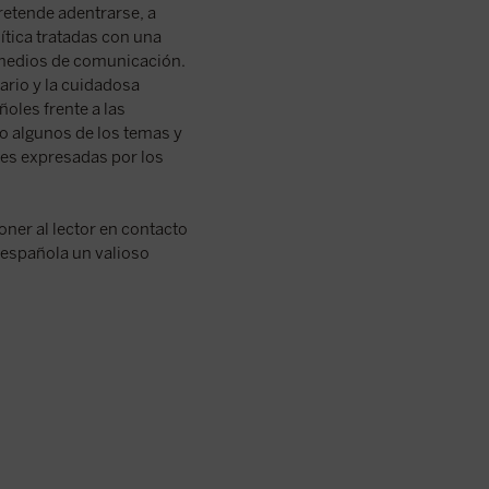
etende adentrarse, a
ítica tratadas con una
s medios de comunicación.
ario y la cuidadosa
ñoles frente a las
ho algunos de los temas y
nes expresadas por los
oner al lector en contacto
d española un valioso