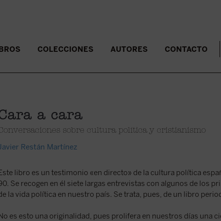
IBROS
COLECCIONES
AUTORES
CONTACTO
Cara a cara
Conversaciones sobre cultura política y cristianismo
Javier Restán Martínez
Este libro es un testimonio «en directo» de la cultura política espa
90. Se recogen en él siete largas entrevistas con algunos de los p
de la vida política en nuestro país. Se trata, pues, de un libro perio
No es esto una originalidad, pues prolifera en nuestros días una cie