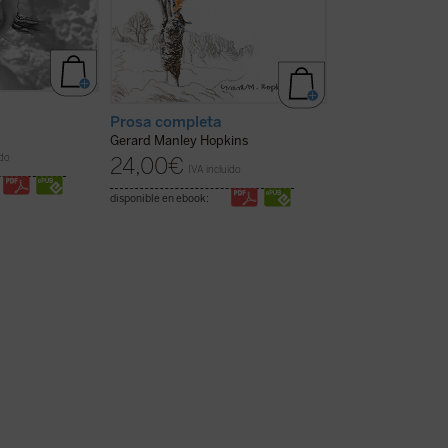
John Henry New
Prosa completa
al Mediterráne
Gerard Manley Hopkins
Víctor García Ruiz
ido
24,00
€
28,00
€
IVA incluido
IVA inc
disponible en ebook:
disponible en ebook: