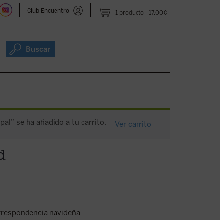
Club Encuentro
1 producto
17,00€
Buscar
pal” se ha añadido a tu carrito.
Ver carrito
d
orrespondencia navideña