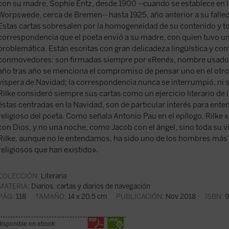
con su madre, Sophie Entz, desde 1900 --cuando se establece en la
Worpswede, cerca de Bremen-- hasta 1925, año anterior a su falle
Estas cartas sobresalen por la homogeneidad de su contenido y to
correspondencia que el poeta envió a su madre, con quien tuvo u
problemática. Están escritas con gran delicadeza lingüística y co
conmovedores: son firmadas siempre por «René», nombre usado s
año tras año se menciona el compromiso de pensar uno en el otro a 
víspera de Navidad; la correspondencia nunca se interrumpió, ni s
Rilke consideró siempre sus cartas como un ejercicio literario de 
éstas centradas en la Navidad, son de particular interés para ente
religioso del poeta. Como señala Antonio Pau en el epílogo, Rilke
con Dios, y no una noche, como Jacob con el ángel, sino toda su vid
Rilke, aunque no le entendamos, ha sido uno de los hombres más
religiosos que han existido».
COLECCIÓN:
Literaria
MATERIA:
Diarios, cartas y diarios de navegación
PÁG:
118
TAMAÑO:
14 x 20,5 cm
PUBLICACIÓN:
Nov 2018
ISBN:
9
disponible en ebook: