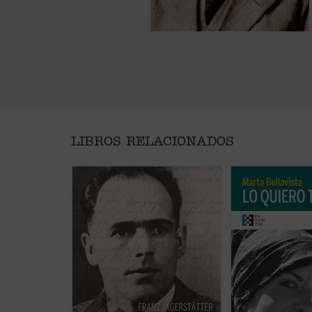
LIBROS RELACIONADOS
Franz Jägerstätter, campesino
La vida de Marta, 
austriaco, casado, padre de tres
carrera de apenas 
niñas y ferviente católico, fue
años, se tornará d
ejecutado en 1943 por negarse a
lúcida con la reapar
servir en el ejército nazi. Se
enfermedad que la l
publican aquí por primera vez en
muerte dos años d
castellano todos los escritos de
afrontará esta cir
Jägerstätter tanto durante el
ocasión para vivir 
periodo de instrucción militar en
total», sin ceder a 
la
Wehrmacht
...
(ver ficha)
desesperación. El tí
ficha)