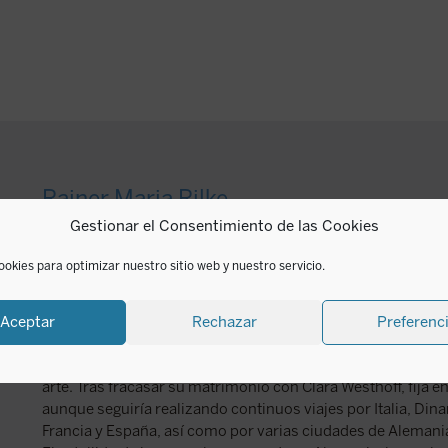
Rainer Maria Rilke
Gestionar el Consentimiento de las Cookies
Rainer Maria von Rilke (Praga, 1875 - Val-Mont, 1926) es po
ookies para optimizar nuestro sitio web y nuestro servicio.
alemana más influyente del siglo XX. Obligado por su padre,
militar de St. Pölten, abandonándola en 1891 por problemas 
estudios universitarios de literatura, historia del arte y filo
Aceptar
Rechazar
Preferenc
termina en Múnich, donde cambia su nombre de René a Rai
A partir de 1898 realiza diversos viajes por Europa y Rusia,
arte. Tras fracasar su matrimonio con Clara Westhoff, fija e
aunque seguiría realizando continuos viajes por Italia, Din
Francia y España, así como por varias ciudades de Alemani