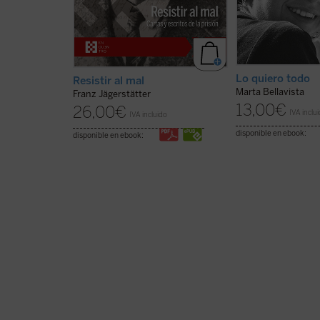
Lo quiero todo
Resistir al mal
Marta Bellavista
Franz Jägerstätter
13,00
€
26,00
€
IVA inclu
IVA incluido
disponible en ebook:
disponible en ebook: