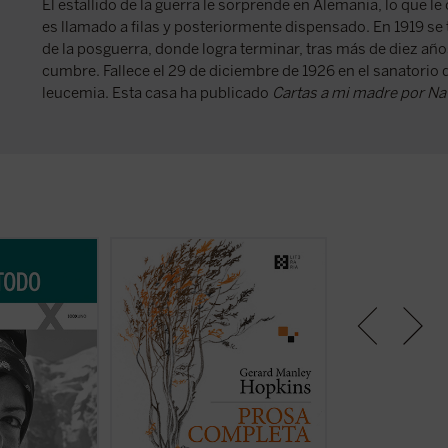
El estallido de la guerra le sorprende en Alemania, lo que le
es llamado a filas y posteriormente dispensado. En 1919 se
de la posguerra, donde logra terminar, tras más de diez año
cumbre. Fallece el 29 de diciembre de 1926 en el sanatorio
leucemia. Esta casa ha publicado
Cartas a mi madre por Na
una larga
Se publica por primera vez en
Partiendo de las 
veintisiete
castellano, de la mano del filólogo,
Henry Newman esc
ramática y
escritor y traductor Gabriel
familia y amigos 
ición de la
Insausti la obra completa en prosa
durante su viaje p
levaría a la
--a excepción de algún texto
Mediterráneo de 1
espués. Marta
menor-- del poeta inglés Gerard
libro traza los orí
cunstancia como
Manley Hopkins (1844-1889).
desarrollo y las 
«una plenitud
Ejemplo claro del «síndrome de
la verdadera odis
la
Van Gogh», su poesía, ignorada en
conllevó este peri
tulo de ...
(ver
vida, recibió una ...
(ver ficha)
meses y que, de m
ficha)