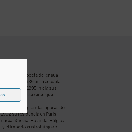
siblemente el poeta de lengua
 ingresa en 1886 en la escuela
de salud. En 1895 inicia sus
sofía en Praga, carreras que
ias
ner.
 conociendo a grandes figuras del
n 1902 su residencia en París,
amarca, Suecia, Holanda, Bélgica
a y el Imperio austrohúngaro.