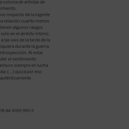
 colonia de artistas de
cimiento.
no respecto de la ingente
na relación cuanto menos
ntienen algunos rasgos
olo en el ámbito íntimo;
las seis de la tarde de la
iquiera durante la guerra.
introspección. Al estar
nder el sentimiento
 «estuvo siempre en lucha
a; (...) quizá por eso
 auténticamente
78-84-9055-950-5