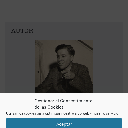
AUTOR
Gestionar el Consentimiento
Emmanuel Mounier
de las Cookies
Utilizamos cookies para optimizar nuestro sitio web y nuestro servicio.
Emmanuel Mounier nació en Grenoble en 1905, en el
Aceptar