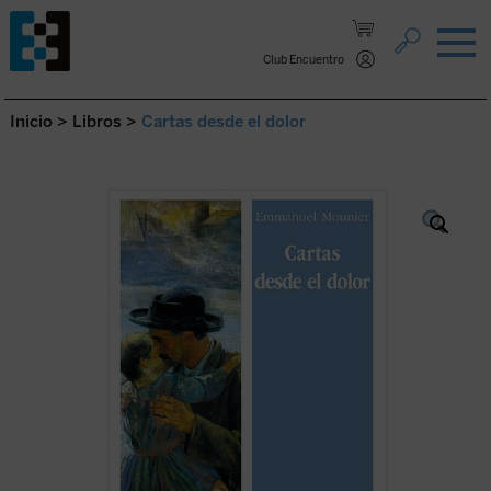
Saltar al contenido.
Club Encuentro
Inicio
>
Libros
>
Cartas desde el dolor