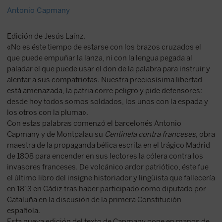
Antonio Capmany
Edición de Jesús Laínz.
«No es éste tiempo de estarse con los brazos cruzados el
que puede empuñar la lanza, ni con la lengua pegada al
paladar el que puede usar el don de la palabra para instruir y
alentar a sus compatriotas. Nuestra preciosísima libertad
está amenazada, la patria corre peligro y pide defensores:
desde hoy todos somos soldados, los unos con la espada y
los otros con la pluma».
Con estas palabras comenzó el barcelonés Antonio
Capmany y de Montpalau su
Centinela contra franceses
, obra
maestra de la propaganda bélica escrita en el trágico Madrid
de 1808 para encender en sus lectores la cólera contra los
invasores franceses. De volcánico ardor patriótico, éste fue
el último libro del insigne historiador y lingüista que fallecería
en 1813 en Cádiz tras haber participado como diputado por
Cataluña en la discusión de la primera Constitución
española.
Esta nueva edición del texto de Capmany pone en manos de