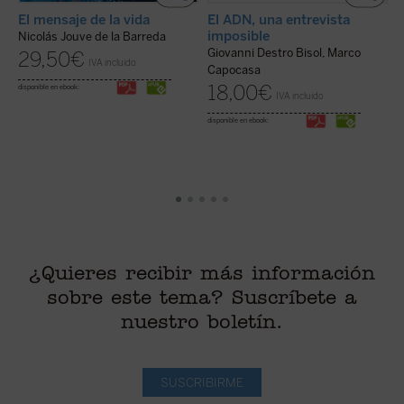
J
El mensaje de la vida
El ADN, una entrevista
imposible
Nicolás Jouve de la Barreda
Giovanni Destro Bisol, Marco
29,50
€
IVA incluido
C
Capocasa
i
18,00
€
disponible en ebook:
IVA incluido
disponible en ebook:
¿Quieres recibir más información
sobre este tema? Suscríbete a
nuestro boletín.
SUSCRIBIRME