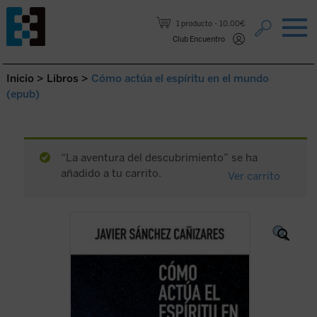
Saltar al contenido.
1 producto
10,00€
Club Encuentro
Inicio
>
Libros
>
Cómo actúa el espíritu en el mundo
(epub)
“La aventura del descubrimiento” se ha
añadido a tu carrito.
Ver carrito