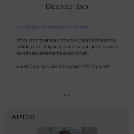
Dicen del libro
Un diálogo sólido entre fe y ciencia
Redefini
espiritu
«Nos encontramos ante uno de los intentos más
sólidos de diálogo entre ciencia y fe que se hayan
El ensay
escrito recientemente en español».
entre lo
sí mism
(José Francisco Serrano Oceja, ABC Cultural)
perlado 
reflexio
alma y l
y Teolog
la cienc
ocasione
present
AUTOR
(Navarr