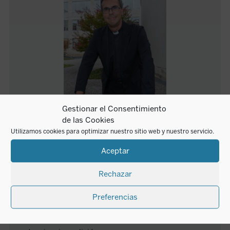
Gestionar el Consentimiento
de las Cookies
Utilizamos cookies para optimizar nuestro sitio web y nuestro servicio.
Javier Sánchez Cañizares
Aceptar
Javier Sánchez Cañizares (Córdoba 1970) es doctor
Rechazar
en Física y Teología. Investigador del Grupo Mente-
Cerebro del Instituto Cultura y Sociedad y del Grupo
Preferencias
Ciencia, Razón y Fe (CRYF) de la Universidad de
Navarra, ha recibido el Premio Razón Abierta y la
acreditación de catedrático. Se dedica a las relaciones