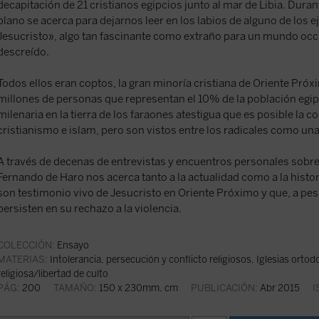
decapitación de 21 cristianos egipcios junto al mar de Libia. Dura
plano se acerca para dejarnos leer en los labios de alguno de los 
Jesucristo», algo tan fascinante como extraño para un mundo occi
descreído.
Todos ellos eran coptos, la gran minoría cristiana de Oriente Pró
millones de personas que representan el 10% de la población egip
milenaria en la tierra de los faraones atestigua que es posible la c
cristianismo e islam, pero son vistos entre los radicales como una
A través de decenas de entrevistas y encuentros personales sobre e
Fernando de Haro nos acerca tanto a la actualidad como a la histor
son testimonio vivo de Jesucristo en Oriente Próximo y que, a pes
persisten en su rechazo a la violencia.
COLECCIÓN:
Ensayo
MATERIAS:
Intolerancia, persecución y conflicto religiosos
,
Iglesias ortod
religiosa/libertad de culto
PÁG:
200
TAMAÑO:
150 x 230mm. cm
PUBLICACIÓN:
Abr 2015
I