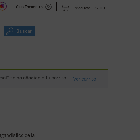
Club Encuentro
1 producto
26,00€
Buscar
 mal” se ha añadido a tu carrito.
Ver carrito
agandístico de la