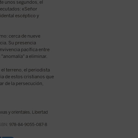
nte unos segundos, el
ejecutados: «Señor
dental escéptico y
ximo: cerca de nueve
cia. Su presencia
onvivencia pacífica entre
 "anomalía" a eliminar.
l terreno, el periodista
ia de estos cristianos que
ar de la persecución,
oxas y orientales
,
Libertad
SBN:
978-84-9055-087-8