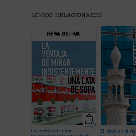
LIBROS RELACIONADOS
De Haro aborda temas que han
El periodista Fern
ido acompañándole durante su
adentra en el mund
actividad profesional, como las
tratando cuestion
crisis económicas recientes, el
actualidad a travé
cristianismo, la democracia y la
díalogos en los que
cultura, siempre en el tono de
hechos, personas y
quien se reconoce humilde ante el
concretos --no de p
conocimiento, permitiendo que la
abstractos--, a part
curiosidad del lector se dispare
conversaciones ma
ante la necesidad de mirar ...
(ver
islamólogo de fama 
ficha)
La ventaja de mirar
El islam en el si