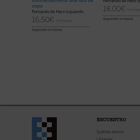
insistentemente una lata de
Fernando de Haro I
sopa
18,00
€
IVA inclu
Fernando de Haro Izquierdo
16,50
€
disponible en ebook:
IVA incluido
disponible en ebook:
ENCUENTRO
Quiénes somos
Librerías