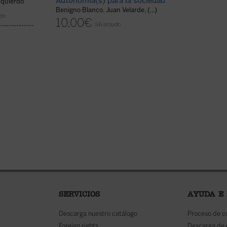
Autonomía(s) para la sociedad
Un mundo en tr
zquierdo
Benigno Blanco, Juan Velarde, (...)
Massimo Borghesi,
ido
(...)
10,00
€
IVA incluido
10,00
€
IVA inc
disponible en ebook:
SERVICIOS
AYUDA E
Descarga nuestro catálogo
Proceso de 
Foreign rights
Descarga de