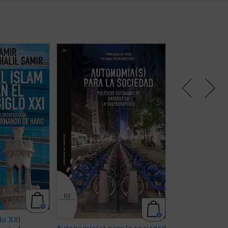
ando de Haro se
Este libro tiene por objeto no sólo
Este es un libro d
o del islam
describir de qué modo la sociedad
un grupo de hom
es de enorme
puede ir ganando terreno en la
pensamiento y de 
s de intensos
gestión del sistema del bienestar,
se les plantean l
 se parte de
sino también aportar propuestas
preguntas con la
 circunstancias
concretas de políticas en favor de
enfrentamos en 
rincipios
la subsidiariedad que pueden
del siglo XXI. No 
ir de las
aplicarse en diferentes ámbitos
filósofos o para t
ntenidas con el
de la vida pública. Sus autores son
libro para los qu
...
(ver ficha)
...
(ver ficha)
hacia dónde va su
dónde va ...
(ver f
glo XXI