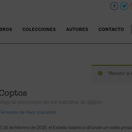
IBROS
COLECCIONES
AUTORES
CONTACTO
“Resistir al
Coptos
Viaje al encuentro de los mártires de Egipto
Fernando de Haro Izquierdo
El 16 de febrero de 2015, el Estado Islámico difunde un vídeo prop