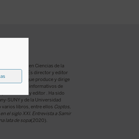
en Derecho y en Ciencias de la
de de Cope. Es director y editor
ias
 Medio con la que produce y dirige
y redactor de informativos de
presentador y editor . Ha sido
lbany-SUNY y de la Universidad
varios libros, entre ellos
Coptos,
 en el siglo XXI. Entrevista a Samir
na lata de sopa
(2020).