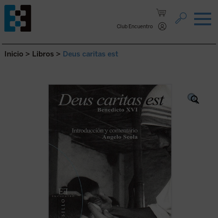
Saltar al contenido.
Club Encuentro
Inicio
>
Libros
>
Deus caritas est