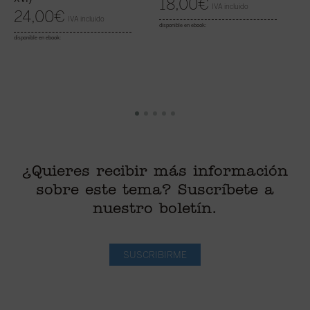
18,00
€
X
IVA incluido
24,00
€
IVA incluido
disponible en ebook:
disponible en ebook:
di
¿Quieres recibir más información
sobre este tema? Suscríbete a
nuestro boletín.
SUSCRIBIRME