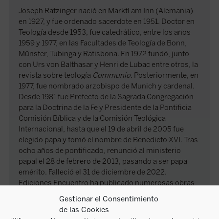
Joseph Ratzinger nació en Marktl am Inn (Alemania)
en 1927, y fue ordenado sacerdote en 1951. Doctor en
Teología desde 1953, fue catedrático, entre los años
1959 y 1977, en las Facultades de Teología de Bonn,
Münster, Tubinga y Ratisbona. En 1972 fundó, junto
con Urs von Balthasar y Henri de Lubac entre otros, la
revista sobre teología
Communio
. Posteriormente, en
1977, fue nombrado arzobispo de Munich y cardenal.
Desde 1981 fue Prefecto de la Sagrada Congregación
para la Doctrina de la Fe y Presidente de la Pontificia
Comisión Bíblica y de la Comisión Teológica
Internacional, hasta que el 19 de abril de 2005 fue
elegido papa y tomó el nombre de Benedicto XVI. Tras
ocho años de pontificado, renunció al ministerio
papal el 28 de febrero de 2013, pasando a ser papa
emérito. Falleció el 31 de diciembre de 2022.
Ediciones Encuentro ha publicado numerosas obras
suyas.
Gestionar el Consentimiento
de las Cookies