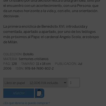
ser cristiano por una decisión ética o una gran idea, sino por
el encuentro con un acontecimiento, con una Persona, que
da un nuevo horizonte a la vida y, con ello, una orientación
decisiva».
La primera encíclica de Benedicto XVI, introducida y
comentada, apartado a apartado, por uno de los teólogos
más próximos al Papa: el cardenal Angelo Scola, arzobispo
de Milán.
COLECCIÓN:
Bolsillo
MATERIA:
Sermones cristianos
PÁG:
128
TAMAÑO:
11 x 18 cm
PUBLICACIÓN:
Jul
2006
ISBN:
978-84-7490-802-2
¿En qué librería lo puedo comprar?