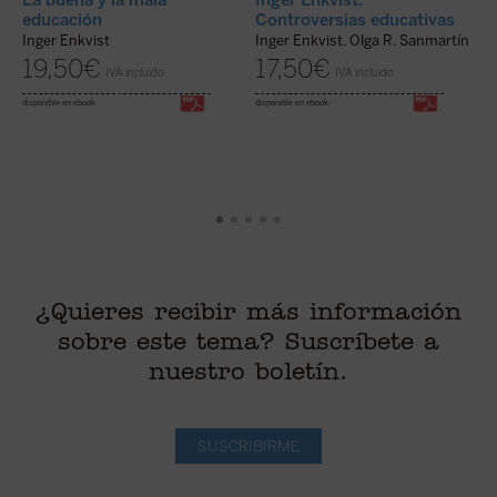
La buena y la mala
Controversias educativas
educación
I
Inger Enkvist, Olga R. Sanmartín
Inger Enkvist
17,50
€
19,50
€
IVA incluido
IVA incluido
(
disponible en ebook:
disponible en ebook:
di
¿Quieres recibir más información
sobre este tema? Suscríbete a
nuestro boletín.
SUSCRIBIRME