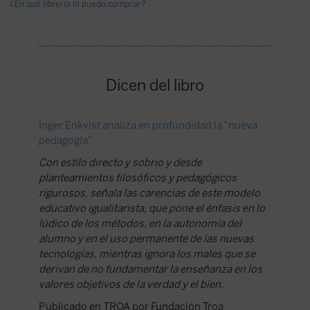
¿En qué librería lo puedo comprar?
Dicen del libro
Inger Enkvist analiza en profundidad la “nueva
Enkvist 
pedagogía”
reforma
Con estilo directo y sobrio y desde
Deseo c
planteamientos filosóficos y pedagógicos
algo que
rigurosos, señala las carencias de este modelo
autora p
educativo igualitarista, que pone el énfasis en lo
diáfana. 
lúdico de los métodos, en la autonomía del
Publica
alumno y en el uso permanente de las nuevas
José Ma
tecnologías, mientras ignora los males que se
derivan de no fundamentar la enseñanza en los
valores objetivos de la verdad y el bien.
Publicado en TROA por Fundación Troa