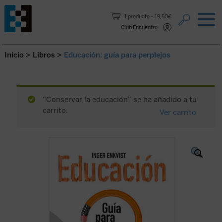
Saltar al contenido.
1 producto
19,50€
Club Encuentro
Inicio
>
Libros
>
Educación: guía para perplejos
“Conservar la educación” se ha añadido a tu
carrito.
Ver carrito