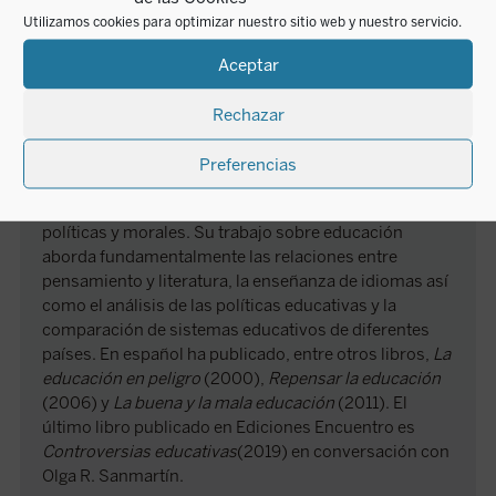
Utilizamos cookies para optimizar nuestro sitio web y nuestro servicio.
Inger Enkvist es catedrática de español en la
Universidad de Lund, Suecia. Experta en literatura
Aceptar
hispánica, ha centrado su investigación en las obras
de Mario Vargas Llosa y Juan Goytisolo. Es miembro
Rechazar
del Consejo académico de la Cátedra Mario Vargas
Llosa, en la Biblioteca virtual Miguel de Cervantes.
Preferencias
Formó parte del Consejo sueco de educación superior
y es miembro de la Academia argentina de ciencias
políticas y morales. Su trabajo sobre educación
aborda fundamentalmente las relaciones entre
pensamiento y literatura, la enseñanza de idiomas así
como el análisis de las políticas educativas y la
comparación de sistemas educativos de diferentes
países. En español ha publicado, entre otros libros,
La
educación en peligro
(2000),
Repensar la educación
(2006) y
La buena y la mala educación
(2011). El
último libro publicado en Ediciones Encuentro es
Controversias educativas
(2019) en conversación con
Olga R. Sanmartín.