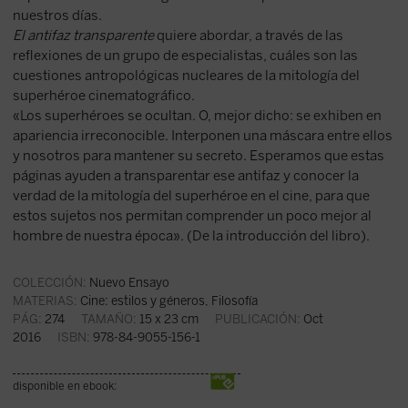
nuestros días.
El antifaz transparente
quiere abordar, a través de las
reflexiones de un grupo de especialistas, cuáles son las
cuestiones antropológicas nucleares de la mitología del
superhéroe cinematográfico.
«Los superhéroes se ocultan. O, mejor dicho: se exhiben en
apariencia irreconocible. Interponen una máscara entre ellos
y nosotros para mantener su secreto. Esperamos que estas
páginas ayuden a transparentar ese antifaz y conocer la
verdad de la mitología del superhéroe en el cine, para que
estos sujetos nos permitan comprender un poco mejor al
hombre de nuestra época». (De la introducción del libro).
COLECCIÓN:
Nuevo Ensayo
MATERIAS:
Cine: estilos y géneros
,
Filosofía
PÁG:
274
TAMAÑO:
15 x 23 cm
PUBLICACIÓN:
Oct
2016
ISBN:
978-84-9055-156-1
disponible en ebook: