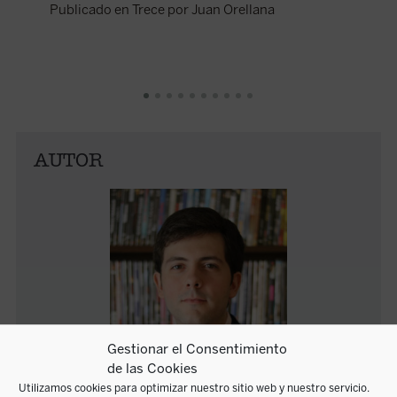
académic
Publicado en Trece por Juan Orellana
antropol
Historia
Publica
AUTOR
Gestionar el Consentimiento
de las Cookies
Utilizamos cookies para optimizar nuestro sitio web y nuestro servicio.