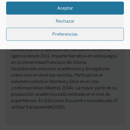
Arturo Encinas
Aceptar
Rechazar
Arturo Encinas Cantalapiedra (Madrid, 1989) es
licenciado en Comunicación, Máster en
Preferencias
Cinematografía y Máster en Humanidades. Es
responsable del área audiovisual de Apóstrofe
Comunicación y ejecutivo de cuentas en la misma
agencia desde 2011. Imparte Narrativa en videojuegos
en la Universidad Francisco de Vitoria.
Ha publicado artículos académicos y divulgativos
sobre cine en diversas revistas. Participó en el
volumen colectivo
Hombre y Dios en el cine
contemporáneo
(Madrid, 2014). La mayor parte de su
producción académica está centrada en el cine de
superhéroes. En Ediciones Encuentro ha publicado
El
antifaz transparente
(2016).