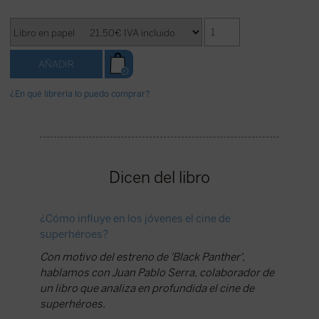
¿En qué librería lo puedo comprar?
Dicen del libro
¿Cómo influye en los jóvenes el cine de
El supe
superhéroes?
Si a no
Con motivo del estreno de 'Black Panther',
¿qué les
hablamos con Juan Pablo Serra, colaborador de
Universi
un libro que analiza en profundida el cine de
Encinas
superhéroes.
pregunt