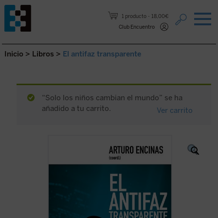
Saltar al contenido.
1 producto
18,00€
Club Encuentro
Inicio
>
Libros
>
El antifaz transparente
“Solo los niños cambian el mundo” se ha
añadido a tu carrito.
Ver carrito