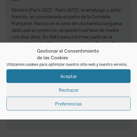
Molière (París 1622 - París 1673), dramaturgo y actor
francés, es considerado el padre de la Comédie
Française. Nacido en el seno de una familia burguesa
dedicada al comercio, se quedó huérfano de madre
con diez años. En 1643 pasa a formar parte de la
compañía de los Bèjart y funda el Ilustre Teatro. Sus
comedias iniciales fueron:
Las preciosas ridículas
o
Gestionar el Consentimiento
Escuela de mujeres
, ambas de gran éxito. Otra de sus
de las Cookies
obra,
Tartufo
, causó un gran revuelo, al denunciar en
Utilizamos cookies para optimizar nuestro sitio web y nuestro servicio.
ella la hipocresía de la Iglesia, y fue prohibida su
Aceptar
representación durante cinco años. Lo mismo ocurrió
con
El Don Juan
, inspirada en la obra de
El burlador de
Rechazar
Sevilla
de Tirso de Molina, para muchos su obra
célebre, que sólo tuvo quince representaciones. Entre
Preferencias
sus últimos trabajos destacan
El misántropo
,
El avaro
o
El médico a palos
.