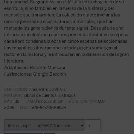
humanidad. Su grandeza no está sólo en la elegancia de su
escritura, sino también en la fuerza de la historia y del
mensaje que transmiten. La colección quiere iniciar a los
niños y jóvenes en esas historias inmortales, que han
marcado las generaciones durante siglos. Después de una
introducción ilustrada que nos presenta al autor en su época,
cada libro condensa la obra en cinco escenas seleccionadas.
Las magníficas ilustraciones a toda página sumergen al
lector en la historia y le introducen en la dimensión de la gran
literatura.
Adaptación: Roberto Mussapi
Ilustraciones: Giorgio Bacchin
COLECCIÓN:
Encuentro JUVENIL
MATERIA:
Libros de cuentos ilustrados
PÁG:
32
TAMAÑO:
25 x 31 cm
PUBLICACIÓN:
Mar
2009
ISBN:
978-84-7490-953-1