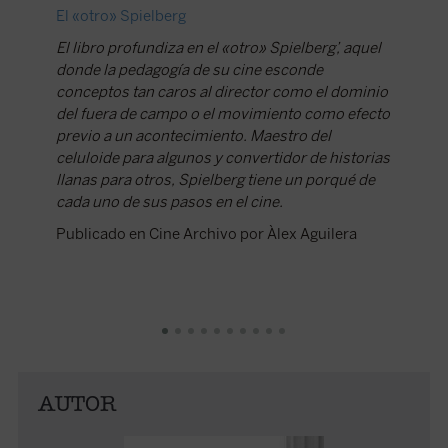
El «otro» Spielberg
Exploran
cineast
El libro profundiza en el «otro» Spielberg’, aquel
donde la pedagogía de su cine esconde
Los afic
conceptos tan caros al director como el dominio
el apart
del fuera de campo o el movimiento como efecto
analizar
previo a un acontecimiento. Maestro del
recurre
celuloide para algunos y convertidor de historias
a enten
llanas para otros, Spielberg tiene un porqué de
maravil
cada uno de sus pasos en el cine.
Publicad
Publicado en Cine Archivo por Àlex Aguilera
AUTOR