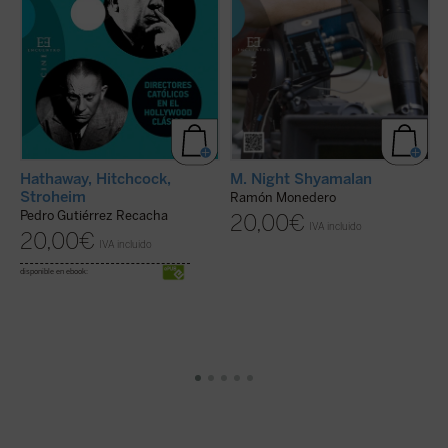
Hathaway, Hitchcock,
M. Night Shyamalan
L
Stroheim
Ramón Monedero
Pedro Gutiérrez Recacha
J
20,00
€
IVA incluido
20,00
€
IVA incluido
disponible en ebook:
di