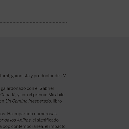
tural, guionista y productor de TV
o galardonado con el Gabriel
 Canadá, y con el premio Mirabile
 en
Un Camino inesperado
, libro
itos. Ha impartido numerosas
r de los Anillos
, el significado
tura pop contemporánea, el impacto