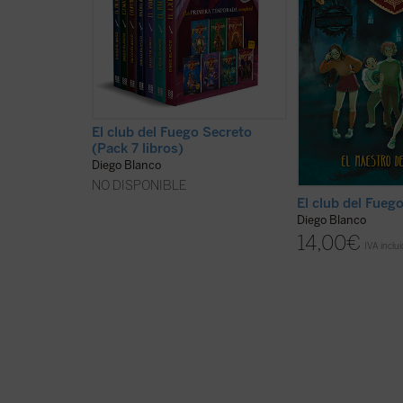
Óscar, a la pequeña y valiente
otros personajes, 
Paula, y a Dany, una misteriosa
resolver el misteri
chica de ojos verdes que esconde
esconde detrás de 
un secreto. Juntos, aprenderán de
y desapariciones q
los tres profesores a combatir
produciendo en ...
(
contra las ...
(ver ficha)
El club del Fuego Secreto
(Pack 7 libros)
Diego Blanco
NO DISPONIBLE
El club del Fueg
Diego Blanco
14,00
€
IVA inclu