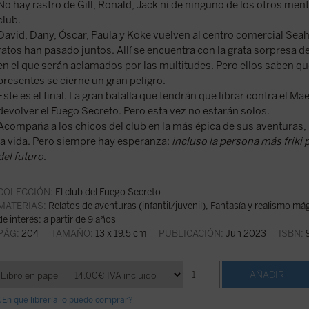
No hay rastro de Gill, Ronald, Jack ni de ninguno de los otros ment
club.
David, Dany, Óscar, Paula y Koke vuelven al centro comercial Se
ratos han pasado juntos. Allí se encuentra con la grata sorpresa 
en el que serán aclamados por las multitudes. Pero ellos saben qu
presentes se cierne un gran peligro.
Este es el final. La gran batalla que tendrán que librar contra el M
devolver el Fuego Secreto. Pero esta vez no estarán solos.
Acompaña a los chicos del club en la más épica de sus aventuras,
la vida. Pero siempre hay esperanza:
incluso la persona más friki
del futuro
.
COLECCIÓN:
El club del Fuego Secreto
MATERIAS:
Relatos de aventuras (infantil/juvenil)
,
Fantasía y realismo mági
de interés: a partir de 9 años
PÁG:
204
TAMAÑO:
13 x 19,5 cm
PUBLICACIÓN:
Jun 2023
ISBN:
9
¿En qué librería lo puedo comprar?