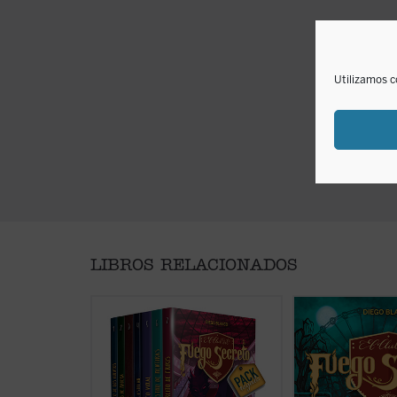
Utilizamos c
LIBROS RELACIONADOS
En esta primera temporada de El
Tras la épica batall
club del Fuego Secreto
anterior, David, Da
conoceremos a David, un chico
y Koke se encuentr
inteligente y solitario, a su
la próxima aventu
inseparable y miedoso amigo
de algunos famosos