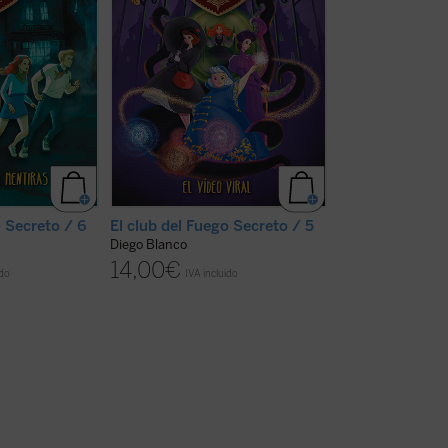
deberán
David le dice que algo no encaja, y
los mercenarios 
o que se
los chicos planean una forma de
llamados
greycoa
los asesinatos
poder escapar del inminente
poderosos y sabi
ue se están
peligro que les aguarda.
capaces de hacerl
ver ficha)
¡Descubre a David, Koke, ...
(ver
Este libro es dife
ficha)
resto de la ...
(ver 
o Secreto / 6
El club del Fuego Secreto / 5
El club del Fue
Diego Blanco
Diego Blanco
14,00
€
14,00
€
ido
IVA incluido
IVA inc