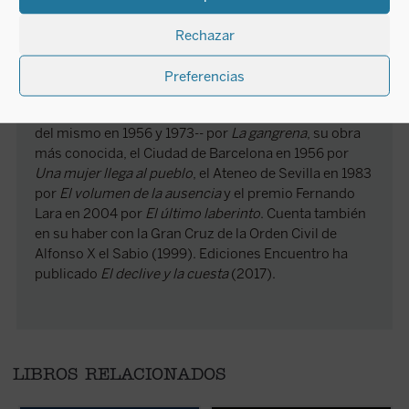
novelas, --además de varios libros de cuentos y
algunos ensayos--, escritas en un arco temporal que
Rechazar
va desde su juventud hasta poco antes de su
fallecimiento en 2014. Recibió a lo largo de su vida
Preferencias
diversos premios literarios, de entre los que destacan
el Premio Planeta de 1975 --tras haber sido finalista
del mismo en 1956 y 1973-- por
La gangrena
, su obra
más conocida, el Ciudad de Barcelona en 1956 por
Una mujer llega al pueblo
, el Ateneo de Sevilla en 1983
por
El volumen de la ausencia
y el premio Fernando
Lara en 2004 por
El último laberinto
. Cuenta también
en su haber con la Gran Cruz de la Orden Civil de
Alfonso X el Sabio (1999). Ediciones Encuentro ha
publicado
El declive y la cuesta
(2017).
LIBROS RELACIONADOS