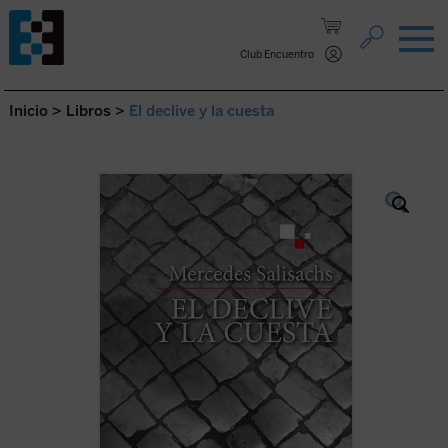
Saltar al contenido.
Club Encuentro
Inicio
>
Libros
>
El declive y la cuesta