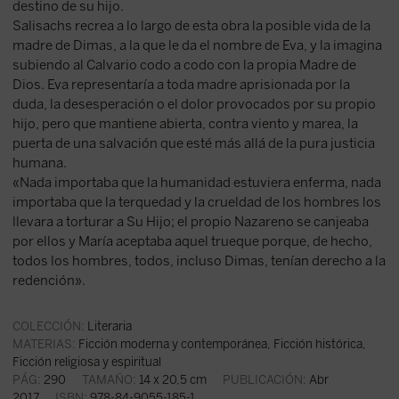
destino de su hijo.
Salisachs recrea a lo largo de esta obra la posible vida de la
madre de Dimas, a la que le da el nombre de Eva, y la imagina
subiendo al Calvario codo a codo con la propia Madre de
Dios. Eva representaría a toda madre aprisionada por la
duda, la desesperación o el dolor provocados por su propio
hijo, pero que mantiene abierta, contra viento y marea, la
puerta de una salvación que esté más allá de la pura justicia
humana.
«Nada importaba que la humanidad estuviera enferma, nada
importaba que la terquedad y la crueldad de los hombres los
llevara a torturar a Su Hijo; el propio Nazareno se canjeaba
por ellos y María aceptaba aquel trueque porque, de hecho,
todos los hombres, todos, incluso Dimas, tenían derecho a la
redención».
COLECCIÓN:
Literaria
MATERIAS:
Ficción moderna y contemporánea
,
Ficción histórica
,
Ficción religiosa y espiritual
PÁG:
290
TAMAÑO:
14 x 20,5 cm
PUBLICACIÓN:
Abr
2017
ISBN:
978-84-9055-185-1