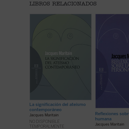
LIBROS RELACIONADOS
El análisis de las características
«... cada ser huma
propias del ateísmo
bruto, la planta o 
contemporáneo, y la advertencia
individuo, es decir
de la doble incoherencia en que
de una especie, un
necesariamente incurre, llevan a
universo, un punto 
Jacques Maritain a reconocer el
inmensa red de fue
hecho, solo en apariencia
influencias cósmica
paradójico, de que semejante
históricas, a cuyas
negación de Dios es, en su raíz
sometido; y a la ve
misma, un fenómeno religioso. De
persona, es decir, [..
ahí ...
(ver ficha)
ficha)
La significación del ateísmo
contemporáneo
Reflexiones sobr
Jacques Maritain
humana
NO DISPONIBLE
Jacques Maritain
TEMPORALMENTE