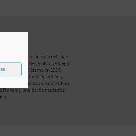
s señeras de la filosofía del siglo
a filosofía de Bergson, que luego
ias
Raïssa al catolicismo en 1906,
a ambiciosa tarea de crítica y
 sabiduría cristiana. Sus obras han
de Francia y uno de los maestros
ica.