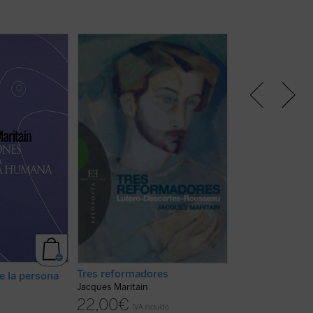
no es, como el
«Acaso volverá a decirse que yo
De los caminos q
el átomo, un
pretendo 'condenar en bloque'
conducir al hombr
, un fragmento
tres siglos historia humana y
recoge Maritain en
a parte de este
'volver a la Edad Media'. Nada
principales que 
singular de la
más falso. Este libro está vuelto
con las solas fue
rzas e
hacia el futuro, hacia el inmenso
espíritu. Algunas
s, étnicas,
futuro que exige de nosotros una
están enraizadas 
 leyes está
mirada clara y nuevas fuerzas. Lo
tradición de la fi
z es una
que en realidad representa el
célebres «cinco v
.] un ...
(ver
peso muerto del pasado que ...
Aquino, que el ...
(
(ver ficha)
Tres reformadores
e la persona
Jacques Maritain
Aproximaciones
22,00
€
Jacques Maritain
IVA incluido