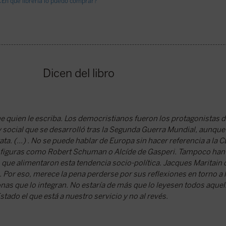
¿En qué librería lo puedo comprar?
Dicen del libro
ne quien le escriba. Los democristianos fueron los protagonistas
y social que se desarrolló tras la Segunda Guerra Mundial, aunque
a. (...) . No se puede hablar de Europa sin hacer referencia a la 
 o figuras como Robert Schuman o Alcíde de Gasperi. Tampoco han
que alimentaron esta tendencia socio-política. Jacques Maritain 
. Por eso, merece la pena perderse por sus reflexiones en torno a l
nas que lo integran. No estaría de más que lo leyesen todos aquel
stado el que está a nuestro servicio y no al revés.
a Louzao