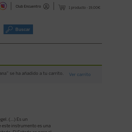
Club Encuentro
1 producto
19,00€
Buscar
ana” se ha añadido a tu carrito.
Ver carrito
l. (...) Es un
e este instrumento es una