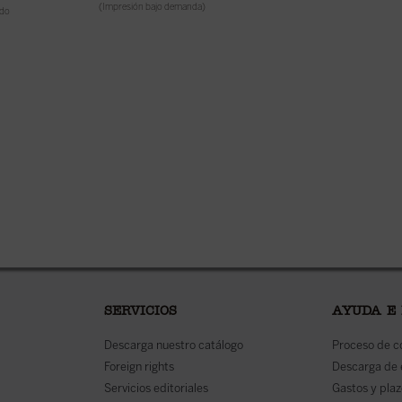
14,50
€
(Impresión bajo demanda)
IVA inc
ido
(Impresión bajo demand
SERVICIOS
AYUDA E
Descarga nuestro catálogo
Proceso de 
Foreign rights
Descarga de
Servicios editoriales
Gastos y plaz