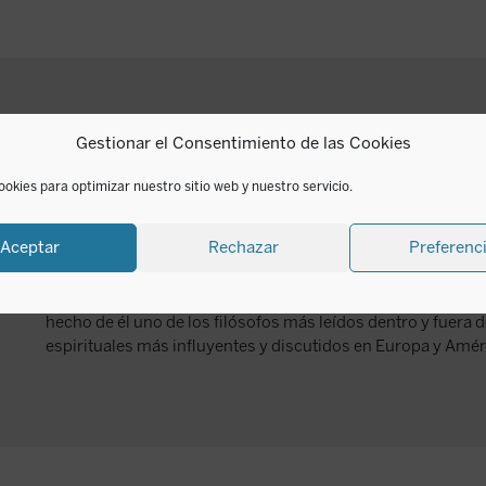
Jacques Maritain
Gestionar el Consentimiento de las Cookies
ookies para optimizar nuestro sitio web y nuestro servicio.
Jacques Maritain (1882-1973) fue, sin duda, una de las figura
XX. Liberado del materialismo académico de su tiempo por l
Aceptar
Rechazar
Preferenc
impugnaría en su primera obra, se convirtió con su esposa 
entregándose apasionadamente hasta el final de su vida a un
regeneración filosófica de la cultura moderna a la luz de la
hecho de él uno de los filósofos más leídos dentro y fuera 
espirituales más influyentes y discutidos en Europa y Amér