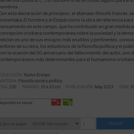
perversión política. (...) El hombre no es en modo alguno para el E
hombre».
Con esta declaración de principios, el afamado filósofo francés J
presentaba
El hombre y el Estado
como la obra de referencia par
pensamiento en este campo, que ha contribuido en gran medida al 
concepción cristiana contemporánea sobre la sociedad y la demo
edición es uno de sus ensayos más eruditos y pertinentes, conoci
lectores de su obra, los estudiosos de la filosofía política y el púb
con la ocasión del 50 aniversario del fallecimiento del autor, uno
contemporáneos más determinantes para el humanismo cristian
COLECCIÓN:
Nuevo Ensayo
MATERIA:
Filosofía social y política
PÁG:
232
TAMAÑO:
15 x 23 cm
PUBLICACIÓN:
May 2023
ISBN:
97
disponible en ebook: