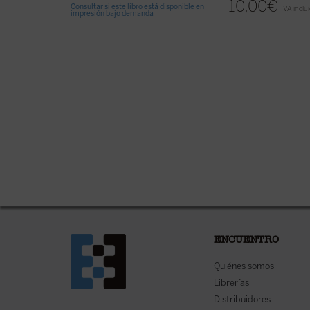
10,00
€
Consultar si este libro está disponible en
IVA inclu
impresión bajo demanda
ENCUENTRO
Quiénes somos
Librerías
Distribuidores