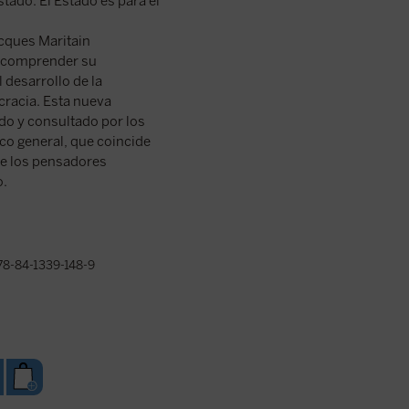
stado. El Estado es para el
acques Maritain
a comprender su
desarrollo de la
cracia. Esta nueva
do y consultado por los
lico general, que coincide
 de los pensadores
o.
8-84-1339-148-9