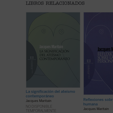
LIBROS RELACIONADOS
El análisis de las características
«... cada ser huma
propias del ateísmo
bruto, la planta o 
contemporáneo, y la advertencia
individuo, es decir
de la doble incoherencia en que
de una especie, un
necesariamente incurre, llevan a
universo, un punto 
Jacques Maritain a reconocer el
inmensa red de fue
hecho, solo en apariencia
influencias cósmica
paradójico, de que semejante
históricas, a cuyas
negación de Dios es, en su raíz
sometido; y a la ve
misma, un fenómeno religioso. De
persona, es decir, [..
ahí ...
(ver ficha)
ficha)
La significación del ateísmo
contemporáneo
Reflexiones sobr
Jacques Maritain
humana
NO DISPONIBLE
Jacques Maritain
TEMPORALMENTE