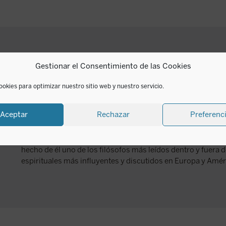
Jacques Maritain
Gestionar el Consentimiento de las Cookies
ookies para optimizar nuestro sitio web y nuestro servicio.
Jacques Maritain (1882-1973) fue, sin duda, una de las figura
XX. Liberado del materialismo académico de su tiempo por l
Aceptar
Rechazar
Preferenc
impugnaría en su primera obra, se convirtió con su esposa 
entregándose apasionadamente hasta el final de su vida a un
regeneración filosófica de la cultura moderna a la luz de la
hecho de él uno de los filósofos más leídos dentro y fuera 
espirituales más influyentes y discutidos en Europa y Amér