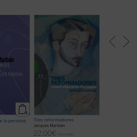
no es, como el
«Acaso volverá a decirse que yo
De los caminos q
el átomo, un
pretendo 'condenar en bloque'
conducir al hombr
, un fragmento
tres siglos historia humana y
recoge Maritain en
a parte de este
'volver a la Edad Media'. Nada
principales que 
singular de la
más falso. Este libro está vuelto
con las solas fue
rzas e
hacia el futuro, hacia el inmenso
espíritu. Algunas
s, étnicas,
futuro que exige de nosotros una
están enraizadas 
 leyes está
mirada clara y nuevas fuerzas. Lo
tradición de la fi
z es una
que en realidad representa el
célebres «cinco v
.] un ...
(ver
peso muerto del pasado que ...
Aquino, que el ...
(
(ver ficha)
Tres reformadores
e la persona
Jacques Maritain
Aproximaciones
22,00
€
Jacques Maritain
IVA incluido