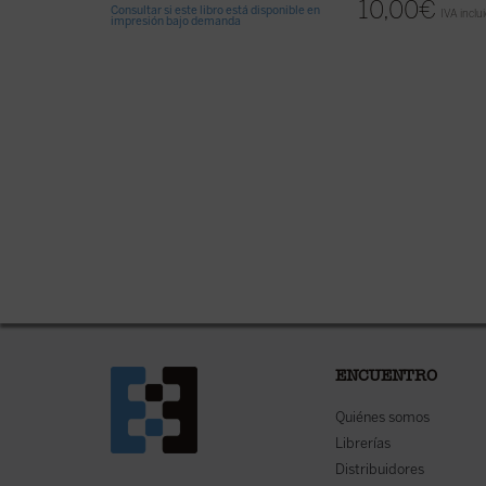
10,00
€
Consultar si este libro está disponible en
IVA inclu
impresión bajo demanda
ENCUENTRO
Quiénes somos
Librerías
Distribuidores