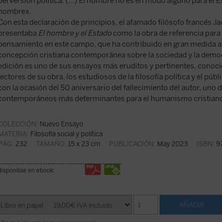
perversión política. (...) El hombre no es en modo alguno para el E
hombre».
Con esta declaración de principios, el afamado filósofo francés J
presentaba
El hombre y el Estado
como la obra de referencia par
pensamiento en este campo, que ha contribuido en gran medida al 
concepción cristiana contemporánea sobre la sociedad y la demo
edición es uno de sus ensayos más eruditos y pertinentes, conoci
lectores de su obra, los estudiosos de la filosofía política y el púb
con la ocasión del 50 aniversario del fallecimiento del autor, uno
contemporáneos más determinantes para el humanismo cristian
COLECCIÓN:
Nuevo Ensayo
MATERIA:
Filosofía social y política
PÁG:
232
TAMAÑO:
15 x 23 cm
PUBLICACIÓN:
May 2023
ISBN:
97
disponible en ebook: