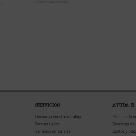
14,50
€
(Impresión bajo demanda)
IVA inc
ido
(Impresión bajo demand
SERVICIOS
AYUDA E
Descarga nuestro catálogo
Proceso de 
Foreign rights
Descarga de
Servicios editoriales
Gastos y plaz