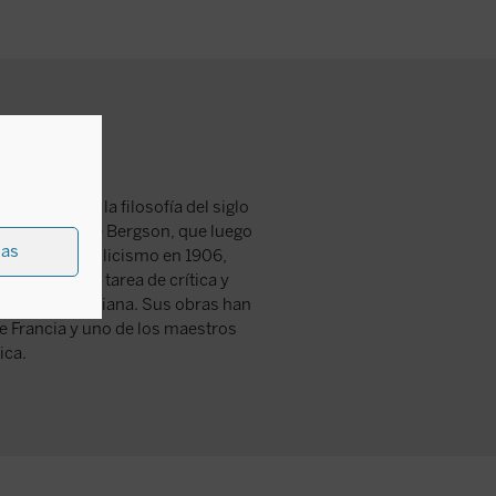
s señeras de la filosofía del siglo
a filosofía de Bergson, que luego
ias
Raïssa al catolicismo en 1906,
a ambiciosa tarea de crítica y
 sabiduría cristiana. Sus obras han
de Francia y uno de los maestros
ica.