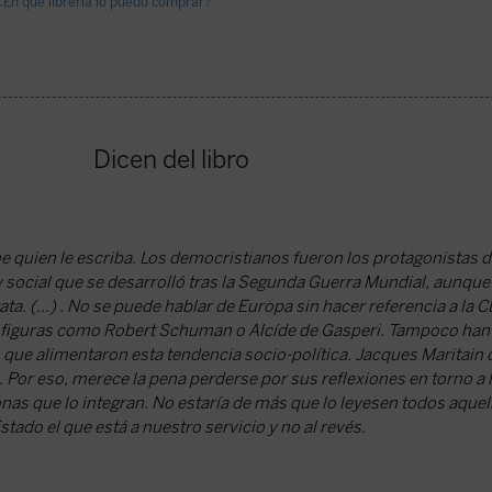
¿En qué librería lo puedo comprar?
Dicen del libro
ne quien le escriba. Los democristianos fueron los protagonistas
y social que se desarrolló tras la Segunda Guerra Mundial, aunque
a. (...) . No se puede hablar de Europa sin hacer referencia a la 
 o figuras como Robert Schuman o Alcíde de Gasperi. Tampoco han
que alimentaron esta tendencia socio-política. Jacques Maritain 
. Por eso, merece la pena perderse por sus reflexiones en torno a l
nas que lo integran. No estaría de más que lo leyesen todos aquel
stado el que está a nuestro servicio y no al revés.
a Louzao