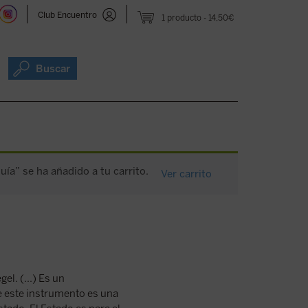
Club Encuentro
1 producto
14,50€
Buscar
quía” se ha añadido a tu carrito.
Ver carrito
l. (...) Es un
e este instrumento es una