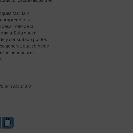
stado. El Estado es para el
acques Maritain
a comprender su
desarrollo de la
cracia. Esta nueva
do y consultado por los
lico general, que coincide
 de los pensadores
o.
8-84-1339-148-9