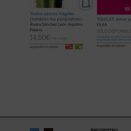
Todos somos frágiles
(también los psiquiatras)
YOUCAT Amor pa
Álvaro Sánchez León, Aquilino
VV.AA.
Polaino
SÓLO DISPONIBL
14,50
€
Consultar si este libro e
IVA incluido
impresión bajo demand
disponible en ebook:
disponible en ebook: