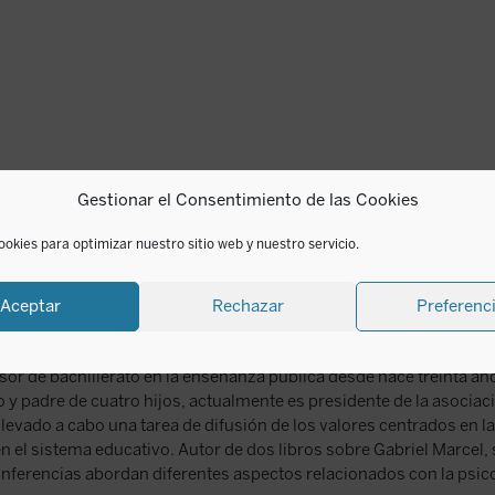
Gestionar el Consentimiento de las Cookies
ookies para optimizar nuestro sitio web y nuestro servicio.
Aceptar
Rechazar
Preferenc
gos
r de bachillerato en la enseñanza pública desde hace treinta años
y padre de cuatro hijos, actualmente es presidente de la asociac
levado a cabo una tarea de difusión de los valores centrados en 
n el sistema educativo. Autor de dos libros sobre Gabriel Marcel, 
ferencias abordan diferentes aspectos relacionados con la psicol