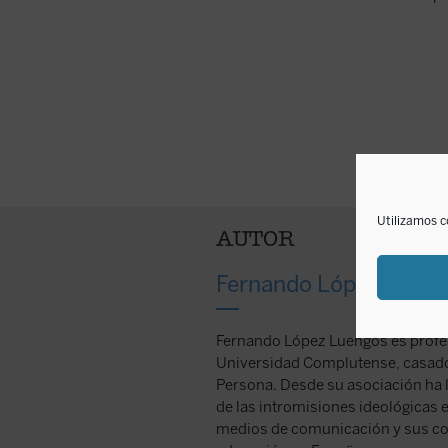
Utilizamos c
AUTOR
Fernando López Luen
Fernando López Luengos es profeso
Universidad Complutense, casado 
Persona. Desde su asociación ha l
de las intromisiones ideológicas e
medios de comunicación y sus con