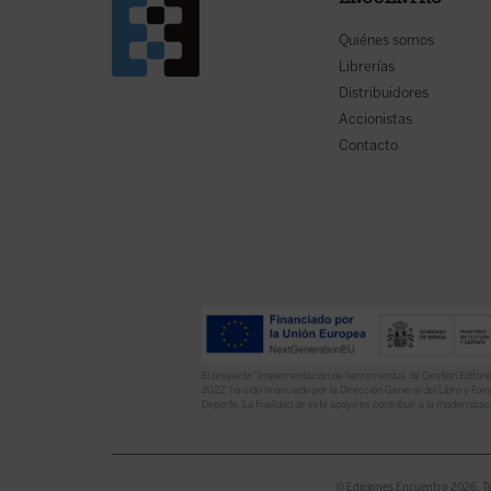
ENCUENTRO
Quiénes somos
Librerías
Distribuidores
Accionistas
Contacto
El proyecto “Implementación de herramientas de Gestión Editoria
2022” ha sido financiado por la Dirección General del Libro y Fome
Deporte. La finalidad de este apoyo es contribuir a la modernizaci
© Ediciones Encuentro 2026. T