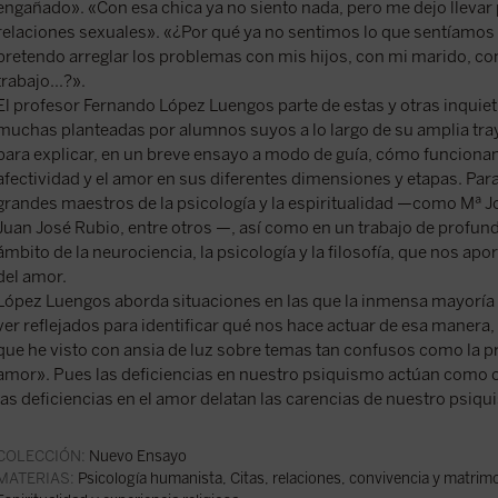
engañado». «Con esa chica ya no siento nada, pero me dejo llevar p
relaciones sexuales». «¿Por qué ya no sentimos lo que sentíamos
pretendo arreglar los problemas con mis hijos, con mi marido, c
trabajo...?».
El profesor Fernando López Luengos parte de estas y otras inquie
muchas planteadas por alumnos suyos a lo largo de su amplia tr
para explicar, en un breve ensayo a modo de guía, cómo funcionan 
afectividad y el amor en sus diferentes dimensiones y etapas. Para
grandes maestros de la psicología y la espiritualidad —como Mª J
Juan José Rubio, entre otros —, así como en un trabajo de profund
ámbito de la neurociencia, la psicología y la filosofía, que nos apo
del amor.
López Luengos aborda situaciones en las que la inmensa mayoría 
ver reflejados para identificar qué nos hace actuar de esa manera, y
que he visto con ansia de luz sobre temas tan confusos como la pr
amor». Pues las deficiencias en nuestro psiquismo actúan como o
las deficiencias en el amor delatan las carencias de nuestro psiq
COLECCIÓN:
Nuevo Ensayo
MATERIAS:
Psicología humanista
,
Citas, relaciones, convivencia y matrim