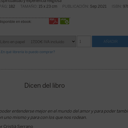
Espiritualidad y experiencia religiosa
PÁG:
182
TAMAÑO:
15 x 23 cm
PUBLICACIÓN:
Sep 2021
ISBN:
97
disponible en ebook:
¿En qué librería lo puedo comprar?
Dicen del libro
 poder entenderse mejor en el mundo del amor y para poder tamb
 uno mismo y para con los que nos rodean.
r Cristià Serrano