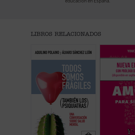
educación en España.
LIBROS RELACIONADOS
¿Qué bulle dentro de un
Basado en casi mil
psiquiatra que se jubila después
jóvenes de más de 
de 45 años tratando miles de
y elaborado por sa
biografías? Conversar con uno de
matrimonios y teól
su carrera médica justo después
acompaña a la pare
de colgar la bata es sanador. Más
durante y después 
de cien preguntas sobre él y sobre
preparación matri
cada uno de nosotros: este
ayudándola a reflex
diálogo está escrito para todos
y crecer en el amor
aquellos en busca del ...
(ver ficha)
para quienes no qui
(ver ficha)