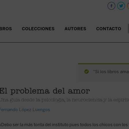
IBROS
COLECCIONES
AUTORES
CONTACTO
“Si los libros ama
El problema del amor
Una guía desde la psicología, la neurociencia y la espiri
Fernando López Luengos
«Debo ser la más tonta del instituto pues todos los chicos con lo