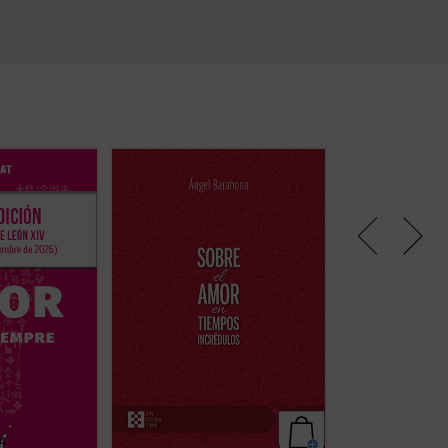
 preguntas de
Ángel Barahona ofrece una visión
Este libro explica
treinta países,
convincente de las profundas
información cient
cerdotes,
enseñanzas de la Biblia y de
reciente y en mu
ogos, este libro
encíclicas como las de san Juan
experiencia profe
ja antes,
Pablo II, Benedicto XVI y Francisco
de su autora, el 
de la
sobre el amor humano y divino.
da la relación en
monial,
Este libro explora estas y muchas
para que que teng
ionar, dialogar
otras cuestiones para orientar
lactancia materna
. Un libro clave
hacia el amor que satisface....
(ver
que la hacen difíci
eren jugar ...
ficha)
algunas claves ...