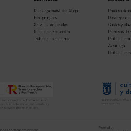
SERVICIOS
AYUDA E
Descarga nuestro catálogo
Proceso de 
Foreign rights
Descarga de
Servicios editoriales
Gastos y plaz
Publica en Encuentro
Permisos de 
Trabaja con nosotros
Política de p
Aviso legal
Política de c
Ediciones Encuentro ha r
l en Ediciones Encuentro, S.A. anualidad
internacionales.
nto de la Lectura, Ministerio de Cultura y
ón de pymes del sector del libro.
Powered by
odos los derechos reservados.