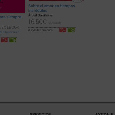
Sobre el amor en tiempos
incrédulos
Amar con los b
Ángel Barahona
ra siempre
Carmela Baeza
16,50
€
10,00
€
IVA incluido
IVA inc
E EN EBOOK
disponible en ebook:
disponible en ebook:
stá disponible en
a