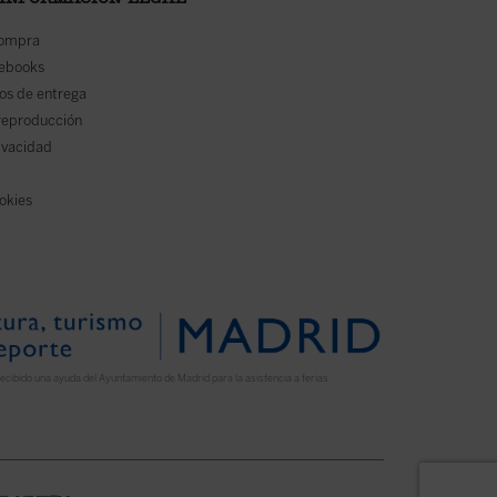
 INFORMACIÓN LEGAL
compra
 ebooks
os de entrega
reproducción
rivacidad
ookies
ecibido una ayuda del Ayuntamiento de Madrid para la asistencia a ferias