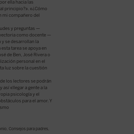
or ella hacia las
 al principio?». «¿Cómo
on mi compañero del
tudes y preguntas —
ayectoria como docente —
y se desarrollan la
 esta tarea se apoya en
osé de Ben, José Rivera o
ización personal en el
rta luz sobre la cuestión
de los lectores se podrán
 así «llegar a gente a la
opia psicología y el
bstáculos para el amor. Y
uismo
onio
,
Consejos para padres
,