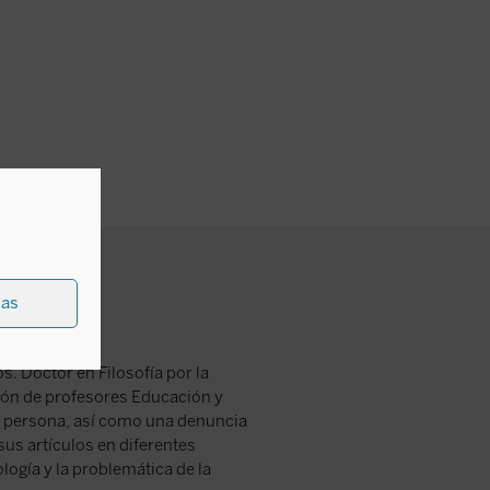
Publicado en Álvaro Real
ias
. Doctor en Filosofía por la
ión de profesores Educación y
la persona, así como una denuncia
sus artículos en diferentes
ogía y la problemática de la