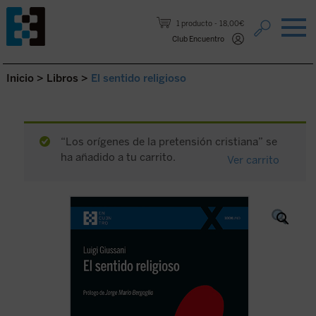
Saltar al contenido.
1 producto
18,00€
Club Encuentro
Inicio
>
Libros
>
El sentido religioso
“Los orígenes de la pretensión cristiana” se
ha añadido a tu carrito.
Ver carrito