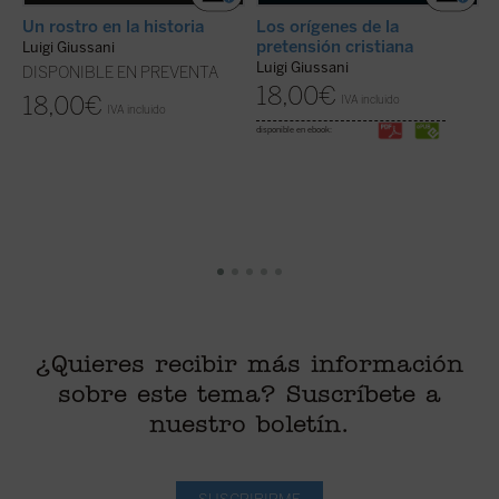
E
Un rostro en la historia
Los orígenes de la
l
pretensión cristiana
Luigi Giussani
L
Luigi Giussani
DISPONIBLE EN PREVENTA
18,00
€
18,00
€
IVA incluido
IVA incluido
di
disponible en ebook:
¿Quieres recibir más información
sobre este tema? Suscríbete a
nuestro boletín.
SUSCRIBIRME