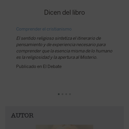
Dicen del libro
Comprender el cristianismo
Un clás
El sentido religioso sintetiza el itinerario de
Javier P
pensamiento y de experiencia necesario para
religios
comprender que la esencia misma de lo humano
décadas
es la religiosidad y la apertura al Misterio.
toca el
en todas
Publicado en El Debate
mundial 
Publica
AUTOR