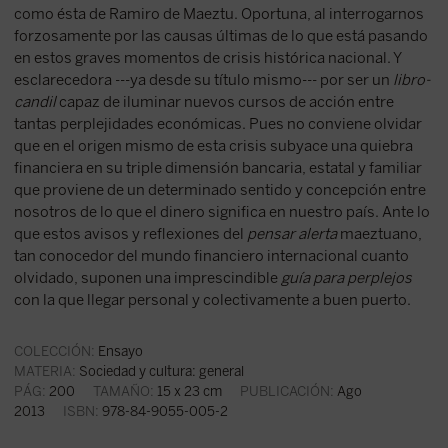
como ésta de Ramiro de Maeztu. Oportuna, al interrogarnos
forzosamente por las causas últimas de lo que está pasando
en estos graves momentos de crisis histórica nacional. Y
esclarecedora ---ya desde su título mismo--- por ser un
libro-
candil
capaz de iluminar nuevos cursos de acción entre
tantas perplejidades económicas. Pues no conviene olvidar
que en el origen mismo de esta crisis subyace una quiebra
financiera en su triple dimensión bancaria, estatal y familiar
que proviene de un determinado sentido y concepción entre
nosotros de lo que el dinero significa en nuestro país. Ante lo
que estos avisos y reflexiones del
pensar alerta
maeztuano,
tan conocedor del mundo financiero internacional cuanto
olvidado, suponen una imprescindible
guía para perplejos
con la que llegar personal y colectivamente a buen puerto.
COLECCIÓN:
Ensayo
MATERIA:
Sociedad y cultura: general
PÁG:
200
TAMAÑO:
15 x 23 cm
PUBLICACIÓN:
Ago
2013
ISBN:
978-84-9055-005-2