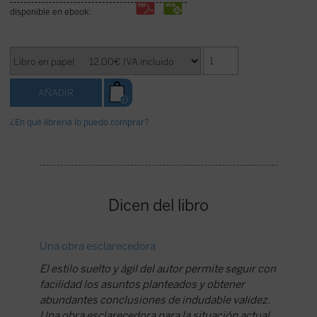
disponible en ebook:
¿En qué librería lo puedo comprar?
Dicen del libro
Una obra esclarecedora
Cómo ge
El estilo suelto y ágil del autor permite seguir con
Este lib
facilidad los asuntos planteados y obtener
vienen 
abundantes conclusiones de indudable validez.
con el d
Una obra esclarecedora para la situación actual