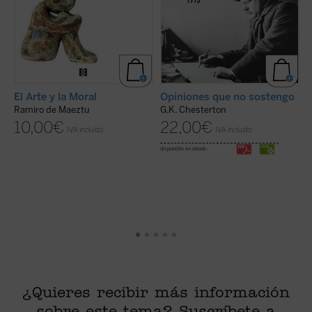
Opiniones que no sostengo
L
El Arte y la Moral
G.K. Chesterton
M
Ramiro de Maeztu
22,00
€
10,00
€
IVA incluido
IVA incluido
disponible en ebook:
di
¿Quieres recibir más información