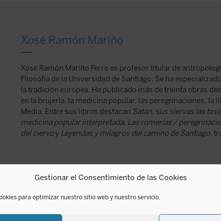
Xosé Ramón Mariño
Xosé Ramón Mariño Ferro es profesor titular de antropología
Filosofía de la Universidad de Santiago. Se ha especializad
la tradición europea. Ha publicado más de treinta obras de
en la brujería, la medicina popular, las peregrinaciones, la li
Media. Entre sus libros destacan
Satán, sus siervas las bruj
medicina popular interpretada
,
Las romerías / peregrinaci
del ciervo
y
Leyendas y milagros del camino de Santiago
, t
Gestionar el Consentimiento de las Cookies
ookies para optimizar nuestro sitio web y nuestro servicio.