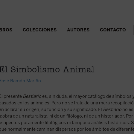
IBROS
COLECCIONES
AUTORES
CONTACTO
El Simbolismo Animal
Xosé Ramón Mariño
El presente
Bestiario
es, sin duda, el mayor catálogo de símbolos
basados en los animales. Pero no se trata de una mera recopilac
en aclarar su origen, su función y su significado. El
Bestiario
no es 
laobra de un naturalista, ni de un filólogo, ni de un historiador. Por
asapectos puramente filológicos ni tampoco análisis históricos. 
que normalmente caminan dispersos por los ámbitos de diferentes