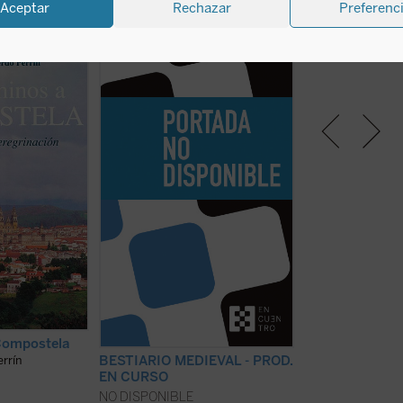
Aceptar
Rechazar
Preferenc
iaje que se
...
(ver ficha)
Hay monumentos
tivación
por los aconteci
 a lo largo de la
históricos, sociale
ne en nuestros
religiosos, econó
ignificación,
culturales, a los 
 como por sus
dedicado numeros
uencias. Los
pretender resalta
 no tienen como
del siglo XXI sus 
nación, la han
artísticas, podrí
...
(ver ficha)
terea innecesaria 
Un caso de ...
(ver
La Catedral de
vanguardia artí
Compostela
Félix Palomero, Ma
BESTIARIO MEDIEVAL - PROD.
rrín
Gálligo, (...)
EN CURSO
NO DISPONIBLE
NO DISPONIBLE