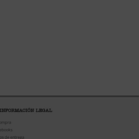
TE
 está disponible en
da
 INFORMACIÓN LEGAL
compra
 ebooks
os de entrega