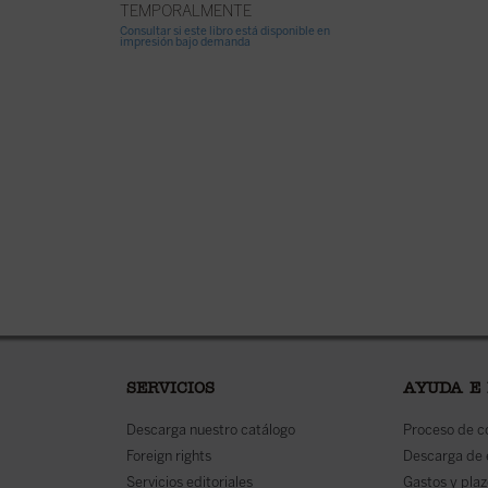
TEMPORALMEN
TEMPORALMENTE
Consultar si este libro
Consultar si este libro está disponible en
impresión bajo deman
impresión bajo demanda
SERVICIOS
AYUDA E
Descarga nuestro catálogo
Proceso de 
Foreign rights
Descarga de
Servicios editoriales
Gastos y plaz