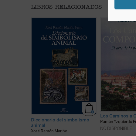
LIBROS RELACIONADOS
El
Diccionario de simbolismo
La peregrinación, v
animal
es con mucho el libro más
realiza por una mo
documentado sobre el tema. Se
religiosa, ha tenido
estudian más de doscientos
Historia, y mantie
animales, cada uno con múltiples
días, una especial s
significados, que varían en función
tanto por sí misma
de la característica animal puesta
variopintas consec
en juego. El león predador
cristianos, aunque
representa al diablo, el león que
precepto la peregri
duerme con un ojo ...
(ver ficha)
practicado siempre 
Los Caminos a 
Diccionario del simbolismo
Ramón Yzquierdo Pe
animal
NO DISPONIBLE
Xosé Ramón Mariño