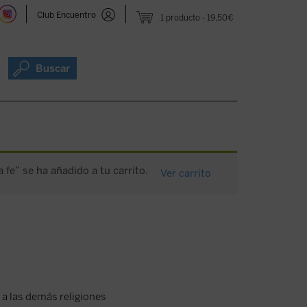
Club Encuentro
1 producto
19,50€
Buscar
 fe” se ha añadido a tu carrito.
Ver carrito
 a las demás religiones