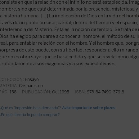
consiste en que la relación con el Infinito no está establecida, im
hombre, sino que está determinada por la presencia, misteriosa y
la historia humana. [...] La implicación de Dios en la vida del ho
través de un punto preciso, carnal, dentro del tiempo y el espacio, 
interferencia del Misterio. Ésta es la noción de templo. Se trata 
Dios ha elegido para darse a conocer al hombre, el método de su in
real, para entablar relación con el hombre. Y el hombre que, por gr
sorpresa de esto puede, con su libertad, responder a ello mirand
que no es obra suya, que le ha sucedido y que se revela como alg
profundamente a sus exigencias y a sus expectativas».
COLECCIÓN:
Ensayo
MATERIA:
Cristianismo
PÁG:
158
PUBLICACIÓN:
Oct 1995
ISBN:
978-84-7490-376-8
¿Qué es 'Impresión bajo demanda'?
Aviso importante sobre plazos
¿En qué librería lo puedo comprar?