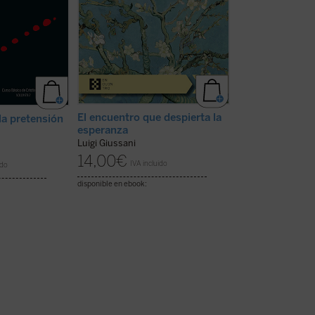
y concreta, que
perspectiva: las necesidades del
ad de cada
corazón, apagadas, olvidadas y
sofocadas, solo se reactivan ...
(ver
ficha)
El encuentro que despierta la
la pretensión
¿Se puede (ve
esperanza
vivir así? La ca
Luigi Giussani
Luigi Giussani
14,00
€
18,00
€
IVA incluido
ido
IVA inc
disponible en ebook:
disponible en ebook: