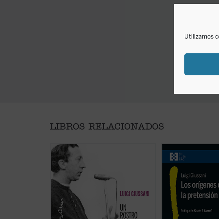
Utilizamos c
LIBROS RELACIONADOS
En estas conferencias, la voz
En este libro lúcid
profética de Luigi Giussani es
Luigi Giussani se a
capaz de señalar, incluso en ese
cuestión decisiva d
momento histórico convulso entre
su pretensión única
1969 y 1970, un camino de
Los orígenes de la
esperanza y verdad para el
cristiana
no es un 
hombre contemporáneo.
Un
teológico, sino un