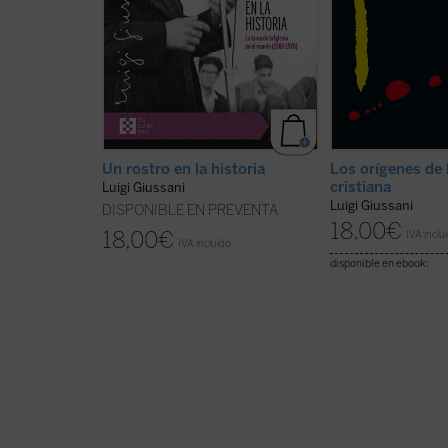
rostro en la historia
es un
razonable, radical 
documento vivo y sorprendente....
interpela la libert
(ver ficha)
lector: ...
(ver ficha)
Un rostro en la historia
Los orígenes de 
cristiana
Luigi Giussani
Luigi Giussani
DISPONIBLE EN PREVENTA
18,00
€
18,00
€
IVA inclu
IVA incluido
disponible en ebook: