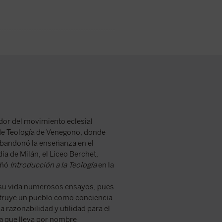
dor del movimiento eclesial
de Teología de Venegono, donde
abandonó la enseñanza en el
a de Milán, el Liceo Berchet,
eñó
Introducción a la Teología
en la
e su vida numerosos ensayos, pues
struye un pueblo como conciencia
a razonabilidad y utilidad para el
a que lleva por nombre