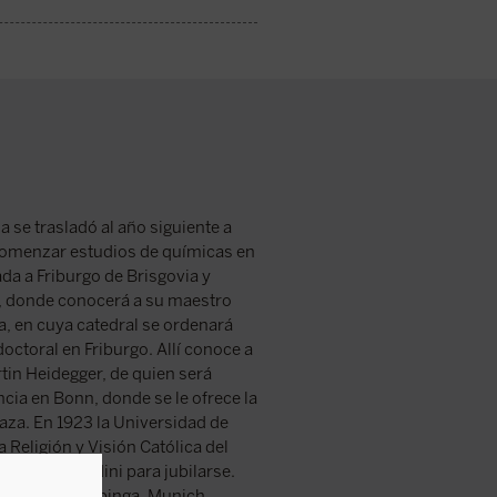
 se trasladó al año siguiente a
 comenzar estudios de químicas en
da a Friburgo de Brisgovia y
a, donde conocerá a su maestro
, en cuya catedral se ordenará
octoral en Friburgo. Allí conoce a
rtin Heidegger, de quien será
ncia en Bonn, donde se le ofrece la
chaza. En 1923 la Universidad de
a Religión y Visión Católica del
vechó Guardini para jubilarse.
cátedras en Tubinga, Munich,