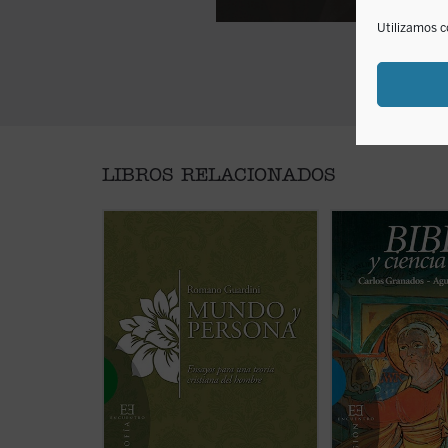
Utilizamos c
LIBROS RELACIONADOS
«Los trabajos reunidos en el
En este volumen se
presente libro están al servicio de
artículos fundamen
una pregunta: la pregunta por la
especialistas de p
esencia del hombre. Este
el campo de la exég
interrogante se plantea hoy con
(Romano Guardini,
una radicalidad desconocida
Dreyfus, Albert Va
desde hacía mucho tiempo.
Beauchamp, Brevard
Nuestro presente ve en el hombre
Scott W. Hahn) cu
algo enigmático. No hace todavía
seleccionados, tra
mucho tiempo que eran dos las ...
introducidos por C
(ver ficha)
y ...
(ver ficha)