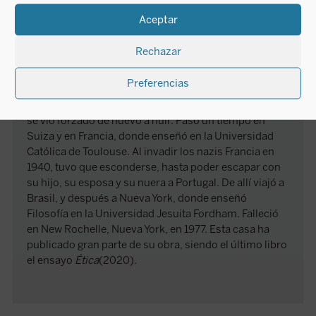
Nació en Florencia el 12 octubre de 1889, hijo del
Aceptar
escultor Adolf von Hildebrand. Se convirtió al
catolicismo en 1914 y se opuso a Adolf Hitler y al
Rechazar
nazismo. Abandonó Alemania en marzo de 1933 y fue
a Viena, donde fundó una revista antinazi, «Der
Preferencias
Christliche Staendestaat» («El Estado corporativo
cristiano»). Cuando Hitler anexionó Austria en 1938,
se vio forzado de nuevo a huir. Pasó un tiempo en
Suiza y en Francia, donde enseñó en la Universidad
Católica de Toulouse. Al invadir los nazis Francia en
1940, tuvo que esconderse, hasta poder escapar con
su hijo, su esposa y su nuera a Portugal. De allí viajó a
Brasil, y después a Nueva York, donde enseñó
Filosofía en la Universidad Jesuita Fordham. Falleció
en New Rochelle, Nueva York, en 1977. Esta casa ha
publicado gran parte de su obra, siendo el último libro
el ensayo
Ética
(2020).