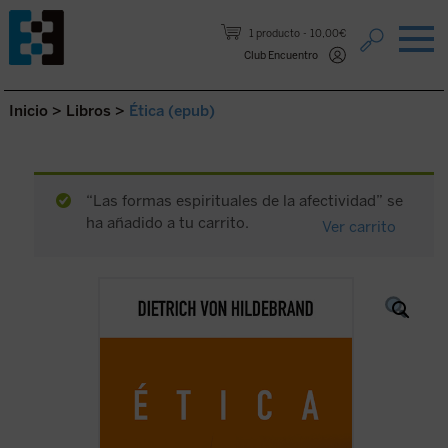
Saltar al contenido.
1 producto
10,00€
Club Encuentro
Inicio
>
Libros
>
Ética (epub)
“Las formas espirituales de la afectividad” se
ha añadido a tu carrito.
Ver carrito