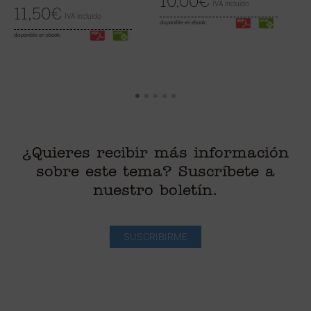
10,00
€
IVA incluido
11,50
€
di
IVA incluido
disponible en ebook:
disponible en ebook:
¿Quieres recibir más información
sobre este tema? Suscríbete a
nuestro boletín.
SUSCRIBIRME