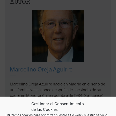
AUTOR
Marcelino Oreja Aguirre
Marcelino Oreja Aguirre nació en Madrid en el seno de
una familia vasca, poco después de asesinato de su
padre en Mondragón, en octubre de 1934. Se licenció
en Derecho en la Universidad de Salamanca y se
Gestionar el Consentimiento
doctoró por la Universidad de Madrid, con Premio
de las Cookies
Extraordinario. Completó su formación en Alemania,
Utilizamos cookies para optimizar nuestro sitio web y nuestro servicio.