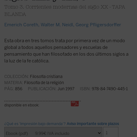
Tomo 3. Corrientes modernas del siglo XX - TAPA
BLANDA
Emerich Coreth
,
Walter M. Neidl
,
Georg Pfligersdorffer
Esta obra en tres tomos trata por primera vez de un modo
global a todos aquellos pensadores y escuelas de
pensamiento que han filosofado en los dos últimos siglos a
la luz de la fe católica.
COLECCIÓN:
Filosofía cristiana
MATERIA:
Filosofía de la religión
PÁG:
856
PUBLICACIÓN:
Jun 1997
ISBN:
978-84-7490-445-1
disponible en ebook:
¿Qué es 'Impresión bajo demanda'?
Aviso importante sobre plazos