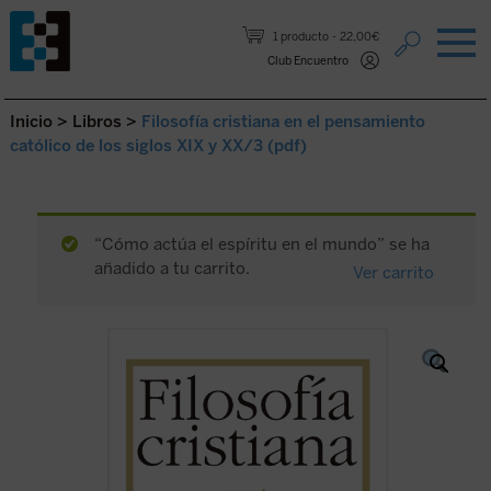
Saltar al contenido.
1 producto
22,00€
Club Encuentro
Inicio
>
Libros
>
Filosofía cristiana en el pensamiento
católico de los siglos XIX y XX/3 (pdf)
“Cómo actúa el espíritu en el mundo” se ha
añadido a tu carrito.
Ver carrito