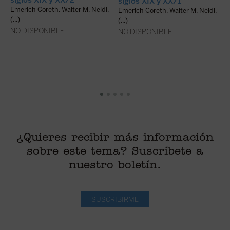
siglos XIX y XX/1
d
Emerich Coreth, Walter M. Neidl,
Emerich Coreth, Walter M. Neidl,
E
(...)
(...)
NO DISPONIBLE
NO DISPONIBLE
di
¿Quieres recibir más información
sobre este tema? Suscríbete a
nuestro boletín.
SUSCRIBIRME