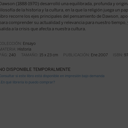
Dawson (1888-1970) desarrolló una equilibrada, profunda y origina
filosofía de la historia y la cultura, en la que la religión juega un 
libro recorre los ejes principales del pensamiento de Dawson, ap
para comprender su actualidad y relevancia para nuestro tiempo,
salida a la crisis que afecta a nuestra cultura.
COLECCIÓN:
Ensayo
MATERIA:
Historia
PÁG:
240
TAMAÑO:
15 x 23 cm
PUBLICACIÓN:
Ene 2007
ISBN:
97
NO DISPONIBLE TEMPORALMENTE
Consultar si este libro está disponible en impresión bajo demanda
¿En qué librería lo puedo comprar?