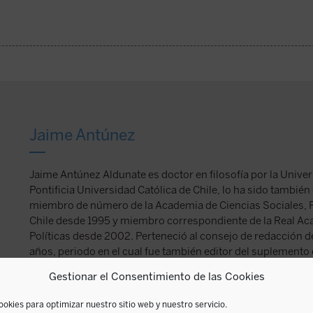
Jaime Antúnez
Jaime Antúnez Aldunate es doctor en filosofía por la Univer
Pontificia Universidad Católica de Chile, lo ha sido también
miembro de número de la Academia de Ciencias Sociales, Pol
Chile desde 1995 y miembro correspondiente de la Real Ac
Políticas desde 2002. Perteneció al consejo de redacción de
años, periodo en el cual fue también editor del suplemento c
medio. Desde 1995 es director de Humanitas. Revista de Ant
Gestionar el Consentimiento de las Cookies
la Pontificia Universidad Católica de Chile. En ENCUENTRO
historia en Christopher Dawson
(2007).
ookies para optimizar nuestro sitio web y nuestro servicio.