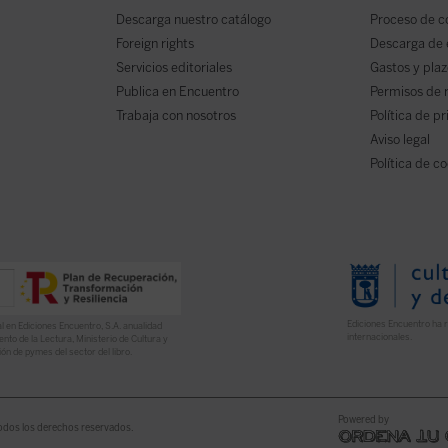
Descarga nuestro catálogo
Proceso de 
Foreign rights
Descarga de
Servicios editoriales
Gastos y plaz
Publica en Encuentro
Permisos de 
Trabaja con nosotros
Política de p
Aviso legal
Política de c
Ediciones Encuentro ha r
l en Ediciones Encuentro, S.A. anualidad
internacionales.
nto de la Lectura, Ministerio de Cultura y
ón de pymes del sector del libro.
Powered by
odos los derechos reservados.