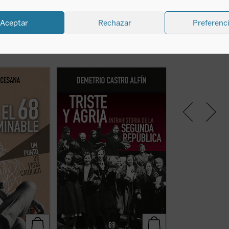
Aceptar
Rechazar
Preferenc
afirma que
Triste y agria. Intrahistoria de la
La beatificación d
erminable»: a
Segunda República
se centra en
mártires, en 2026
encia personal,
ciertos mecanismos internos del
noventa aniversar
mientos de 1968
régimen para examinar
explosión sangrie
tradición,
fragilidades estructurales de sus
la persecución de
ién sus
cimientos políticos y en su fracaso
España. La postu
les, políticas y
para lograr la lealtad de grandes
Causa de beatifi
ente poco
sectores de la población española.
aquí una breve p
 ficha)
Un ensayo que interpela tanto al
biografía de cada 
especialista ...
(ver ficha)
ficha)