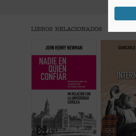
LIBROS RELACIONADOS
Este libro recupera el memorando
Giancarlo Cesana 
definitivo redactado por Newman
vivimos un «68 int
en 1873 para dar su versión de
partir de su experi
aquel estrepitoso y lamentable
juzga los aconteci
fracaso. El autor desgrana sus
y la ruptura con la 
constantes desencuentros con el
considerando tamb
arzobispo Paul Cullen y la
consecuencias socia
jerarquía católica, motivados
morales, normalm
principalmente por una convicción
investigadas....
(ver
inquebrantable: los laicos deben ...
(ver ficha)