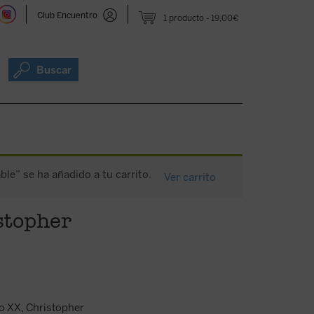
Club Encuentro
1 producto
19,00€
Buscar
ble” se ha añadido a tu carrito.
Ver carrito
istopher
lo XX, Christopher