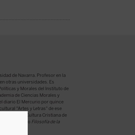
sidad de Navarra. Profesor en la
 en otras universidades. Es
íticas y Morales del Instituto de
ademia de Ciencias Morales y
l diario El Mercurio por quince
ultural "Artes y Letras" de ese
ropología y Cultura Cristiana de
 está publicado
Filosofía de la