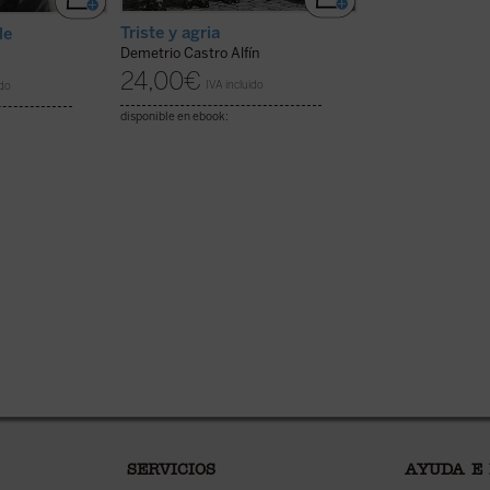
El beato Ignaci
Vaquero y com
Triste y agria
le
Madrid, entre l
Demetrio Castro Alfín
seminarista
24,00
€
María Victoria He
IVA incluido
ido
16,50
€
IVA inc
disponible en ebook:
disponible en ebook:
SERVICIOS
AYUDA E