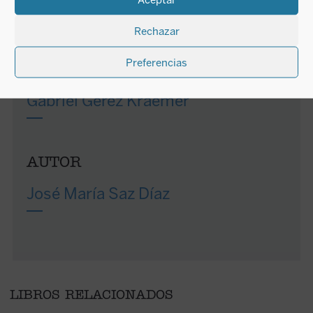
miembro del Comité de Bioética de España. Es asesor
y participa en el Máster de Bioética de la Fundación
Rechazar
Lejeune España.
Preferencias
AUTOR
Gabriel Gerez Kraemer
AUTOR
José María Saz Díaz
LIBROS RELACIONADOS