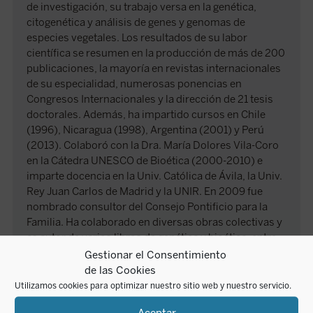
de investigación, su trabajo versa en la genética,
citogenética y análisis de genes y genomas de
especies vegetales. Los resultados de su labor
científica se resumen en la producción de más de 200
publicaciones, la mayoría en revistas internacionales
de su especialidad, numerosas ponencias en
Congresos Internacionales y la dirección de 21 tesis
doctorales. Además, ha impartido cursos en Chile
(1996), Nicaragua (1998), Argentina (2001) y Perú
(2013). Colaboró con la Dra. María Dolores Vila-Coro
en la Cátedra UNESCO de Bioética (2000-2010) e
imparte docencia en la Univ. Católica de Ávila, la Univ.
Rey Juan Carlos de Madrid y la UNIR. En 2009 fue
nombrado consultor del Consejo Pontificio para la
Familia. Ha colaborado en diversas obras colectivas y
es autor de varios libros de genética y bioética, entre
ellos
Explorando los genes. Del big-bang a la nueva
Gestionar el Consentimiento
Biología
(2008),
El Manantial de la vida. Genes y
de las Cookies
bioética
(2012) y
El mensaje de la vida
(2020),
Utilizamos cookies para optimizar nuestro sitio web y nuestro servicio.
publicados por Ediciones Encuentro. Desde 2013 es
Aceptar