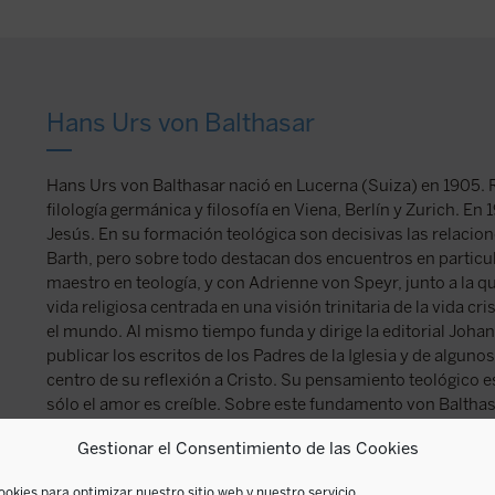
Hans Urs von Balthasar
Hans Urs von Balthasar nació en Lucerna (Suiza) en 1905. 
filología germánica y filosofía en Viena, Berlín y Zurich. E
Jesús. En su formación teológica son decisivas las relacion
Barth, pero sobre todo destacan dos encuentros en particul
maestro en teología, y con Adrienne von Speyr, junto a la 
vida religiosa centrada en una visión trinitaria de la vida cr
el mundo. Al mismo tiempo funda y dirige la editorial Joha
publicar los escritos de los Padres de la Iglesia y de algun
centro de su reflexión a Cristo. Su pensamiento teológico 
sólo el amor es creíble. Sobre este fundamento von Baltha
teológica cuya forma más acabada se encuentra en la trilog
Gestionar el Consentimiento de las Cookies
Teológica
. En reconocimiento a su persona como punto de re
católica, fue nombrado cardenal por el papa Juan Pablo II p
ookies para optimizar nuestro sitio web y nuestro servicio.