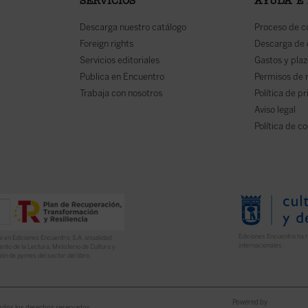
SERVICIOS
AYUDA E
Descarga nuestro catálogo
Proceso de 
Foreign rights
Descarga de
Servicios editoriales
Gastos y plaz
Publica en Encuentro
Permisos de 
Trabaja con nosotros
Política de p
Aviso legal
Política de c
Ediciones Encuentro ha r
l en Ediciones Encuentro, S.A. anualidad
internacionales.
nto de la Lectura, Ministerio de Cultura y
ón de pymes del sector del libro.
Powered by
odos los derechos reservados.