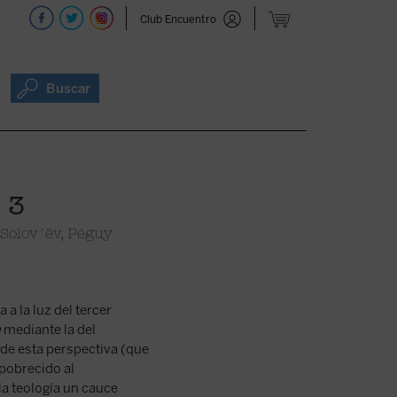
Club Encuentro
Buscar
 3
, Solov´ëv, Péguy
 a la luz del tercer
m
mediante la del
de esta perspectiva (que
pobrecido al
la teología un cauce