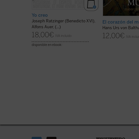
Yo creo
Joseph Ratzinger (Benedicto XVI),
El corazón del 
Alfons Auer, (...)
Hans Urs von Balth
18,00
€
12,00
€
IVA incluido
IVA inclu
disponible en ebook: