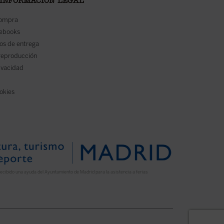
 INFORMACIÓN LEGAL
compra
 ebooks
os de entrega
reproducción
rivacidad
ookies
ecibido una ayuda del Ayuntamiento de Madrid para la asistencia a ferias