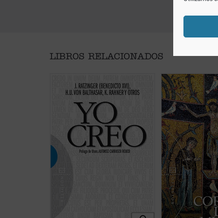
LIBROS RELACIONADOS
Prólogo de Mons. Alfonso
El corazón del mu
Carrasco
escrito en clave po
quiere abrir los oj
En los tiempos convulsos del
del hombre. El cor
Postconcilio una radio alemana
es la Iglesia, naci
invitó a catorce teólogos para
Cristo.
comentar los artículos del Credo,
Esta Iglesia, enge
destacando más allá de las modas
en la cruz, engendr
teológicas el elemento
Cristo en medio de
permanente del patrimonio de la
sufrimientos. Pero e
fe, radicando tales afirmaciones
ficha)
en los ...
(ver ficha)