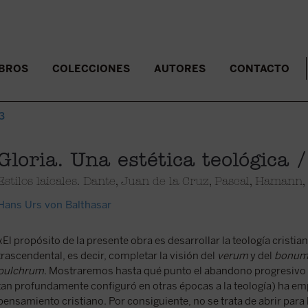
IBROS
COLECCIONES
AUTORES
CONTACTO
 3
Gloria. Una estética teológica /
Estilos laicales. Dante, Juan de la Cruz, Pascal, Hamann
Hans Urs von Balthasar
«El propósito de la presente obra es desarrollar la teología cristiana
trascendental, es decir, completar la visión del
verum
y del
bonu
pulchrum
. Mostraremos hasta qué punto el abandono progresivo 
tan profundamente configuró en otras épocas a la teología) ha em
pensamiento cristiano. Por consiguiente, no se trata de abrir para 