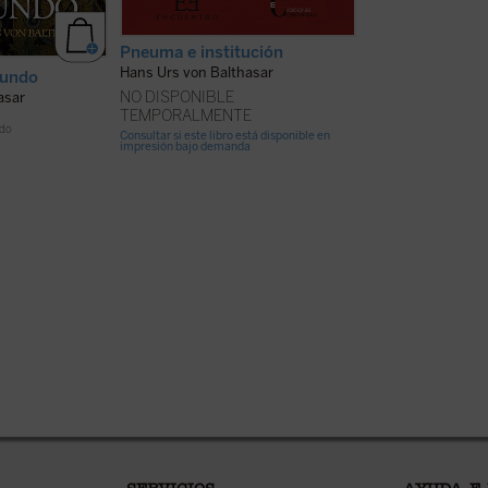
Pneuma e institución
El todo en el f
Hans Urs von Balthasar
Hans Urs von Balt
mundo
32,00
€
NO DISPONIBLE
asar
IVA inc
TEMPORALMENTE
ido
Consultar si este libro está disponible en
disponible en ebook:
impresión bajo demanda