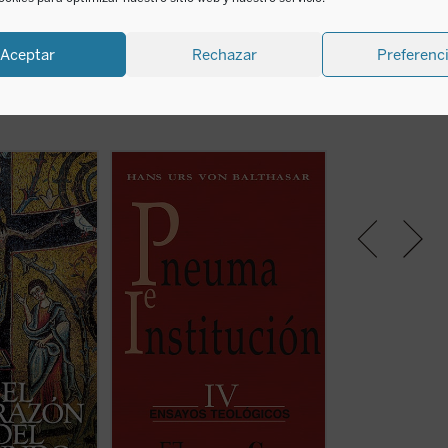
acaecida el 26 de junio de 1988.
Aceptar
Rechazar
Preferenc
ndo
es un libro
«El tema sobre el cual se hablará
Primera traducció
ética que
aquí sin pretensiones es de tal
uno de los texto
os del corazón
importancia, que le interesa hoy
del pensador que
azón del mundo
de un modo central a la Iglesia y a
otro en nuestro t
da del corazón de
los cristianos. En la divergencia de
captado la import
los dos aspectos unidos en el
la belleza como v
ndrada con dolor
título está la razón de toda la
recuperación de l
a cada día a
amenaza y de toda la atrofia del
bien, y fue refere
 continuos
cristianismo actual. Y dado que es
esencial del concil
n ella se ...
(ver
muy ...
(ver ficha)
El todo en el ...
(ve