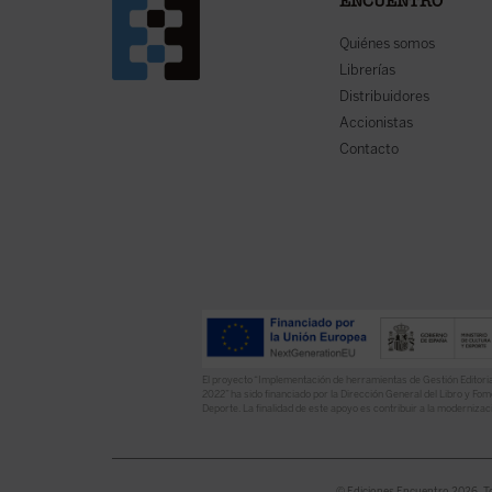
ENCUENTRO
Quiénes somos
Librerías
Distribuidores
Accionistas
Contacto
El proyecto “Implementación de herramientas de Gestión Editoria
2022” ha sido financiado por la Dirección General del Libro y Fome
Deporte. La finalidad de este apoyo es contribuir a la modernizaci
© Ediciones Encuentro 2026. T