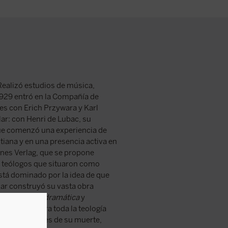
Realizó estudios de música,
n 1929 entró en la Compañía de
es con Erich Przywara y Karl
ar: con Henri de Lubac, su
que comenzó una experiencia de
istiana y en una presencia activa en
nnes Verlag, que se propone
os teólogos que situaron como
está dominado por la idea de que
sar construyó su vasta obra
ía
Gloria
,
Teodramática
y
ferencia para toda la teología
ocos días antes de su muerte,