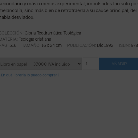
secundario y más o menos experimental, impulsados tan solo por 
melancolía, sino más bien de retrotraerla a su cauce principal, del 
había desviado».
COLECCIÓN:
Gloria-Teodramática-Teológica
MATERIA:
Teología cristiana
PÁG:
516
TAMAÑO:
16 x 24 cm
PUBLICACIÓN:
Dic 1992
ISBN:
978
¿En qué librería lo puedo comprar?